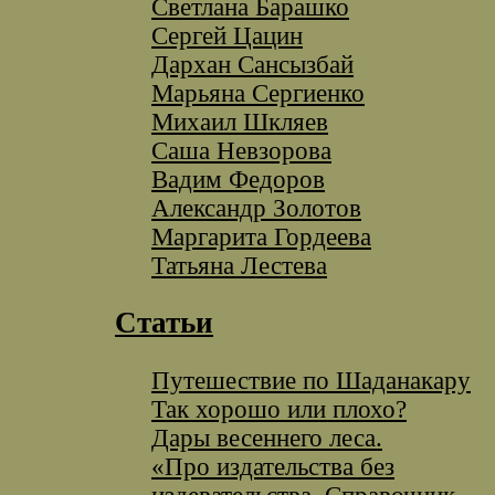
Светлана Барашко
Сергей Цацин
Дархан Сансызбай
Марьяна Сергиенко
Михаил Шкляев
Саша Невзорова
Вадим Федоров
Александр Золотов
Маргарита Гордеева
Татьяна Лестева
Статьи
Путешествие по Шаданакару
Так хорошо или плохо?
Дары весеннего леса.
«Про издательства без