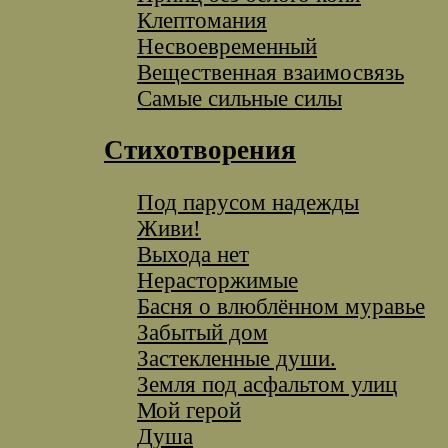
Клептомания
Несвоевременный
Вещественная взаимосвязь
Самые сильные силы
Стихотворения
Под парусом надежды
Живи!
Выхода нет
Нерасторжимые
Басня о влюблённом муравье
Забытый дом
Застекленные души.
Земля под асфальтом улиц
Мой герой
Душа