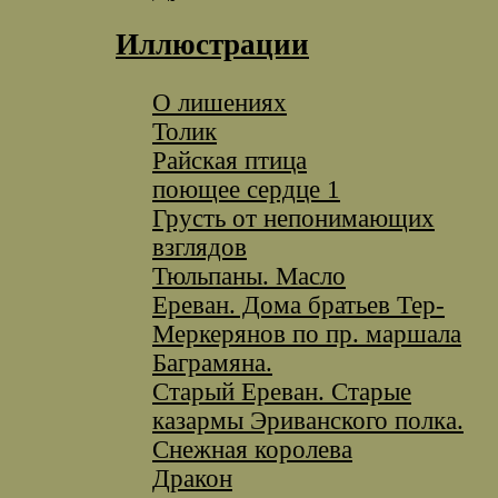
Иллюстрации
O лишениях
Толик
Райская птица
поющее сердце 1
Грусть от непонимающих
взглядов
Тюльпаны. Масло
Ереван. Дома братьев Тер-
Меркерянов по пр. маршала
Баграмяна.
Старый Ереван. Старые
казармы Эриванского полка.
Снежная королева
Дракон