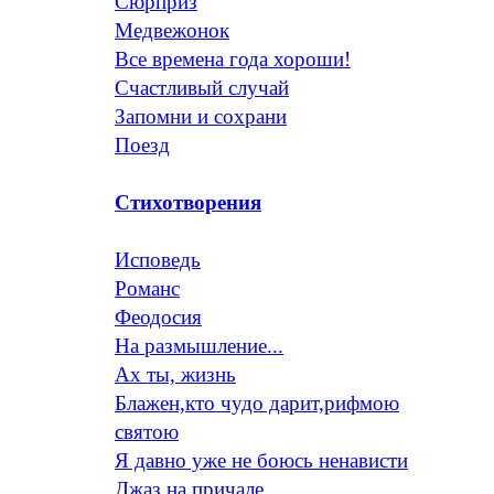
Сюрприз
Медвежонок
Все времена года хороши!
Счастливый случай
Запомни и сохрани
Поезд
Стихотворения
Исповедь
Романс
Феодосия
На размышление...
Ах ты, жизнь
Блажен,кто чудо дарит,рифмою
святою
Я давно уже не боюсь ненависти
Джаз на причале