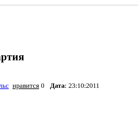
артия
льс
нравится
0
Дата
: 23:10:2011