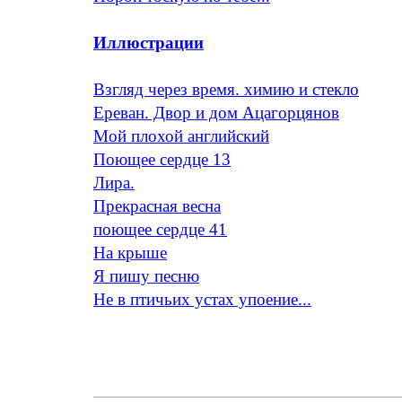
Иллюстрации
Взгляд через время. химию и стекло
Ереван. Двор и дом Ацагорцянов
Мой плохой английский
Поющее сердце 13
Лира.
Прекрасная весна
поющее сердце 41
На крыше
Я пишу песню
Не в птичьих устах упоение...