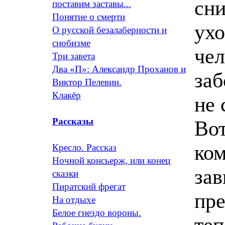
сни
поставим заставы...
Понятие о смерти
ухо
О русской безалаберности и
снобизме
чел
Три завета
Два «П»: Александр Проханов и
заб
Виктор Пелевин.
Клакёр
не 
Рассказы
Вот
ком
Кресло. Рассказ
Ночной консьерж, или конец
зав
сказки
Пиратский фрегат
пре
На отдыхе
Белое гнездо вороны.
теп