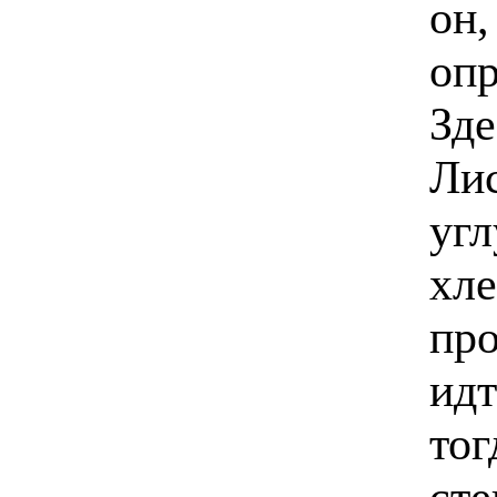
он,
опр
Зде
Лис
угл
хле
про
идт
тог
сте