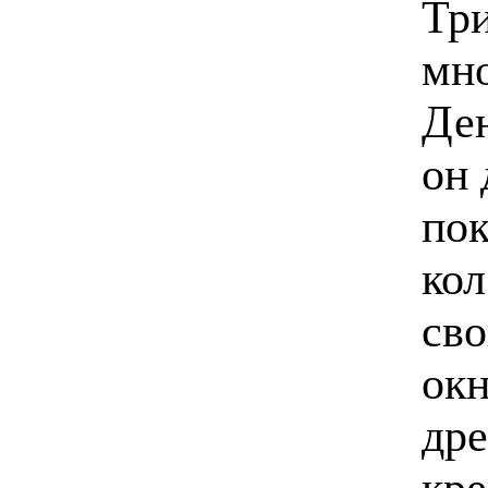
Три
мно
Ден
он 
пок
кол
сво
окн
дре
кре