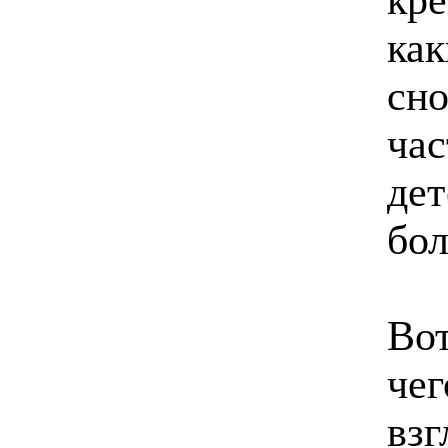
как
сно
час
дет
бол
Вот
чег
взг