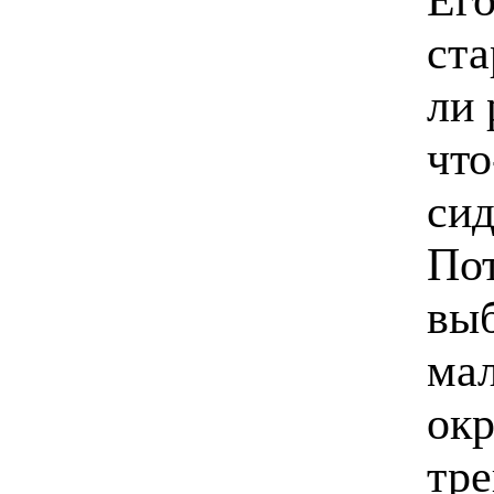
ста
ли 
что
сид
Пот
вы
мал
окр
тре