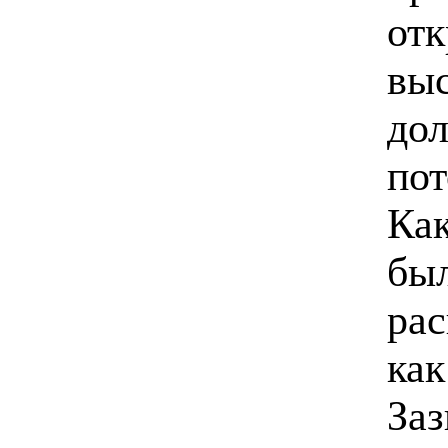
отк
выс
дол
пот
Ка
был
рас
как
Заз