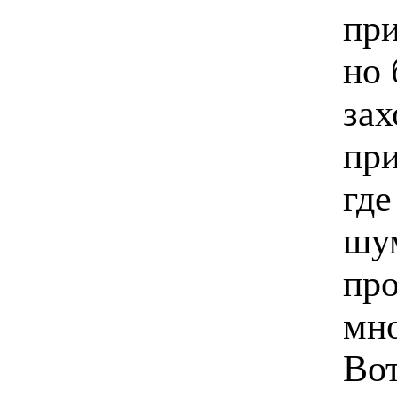
пр
но 
зах
при
где
шум
про
мно
Вот