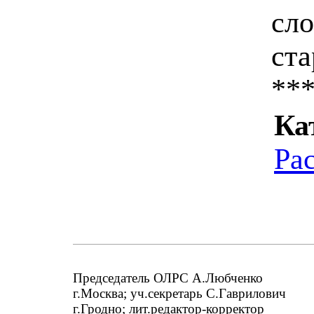
сло
ст
**
Ка
Ра
Председатель ОЛРС А.Любченко
г.Москва; уч.секретарь С.Гаврилович
г.Гродно; лит.редактор-корректор