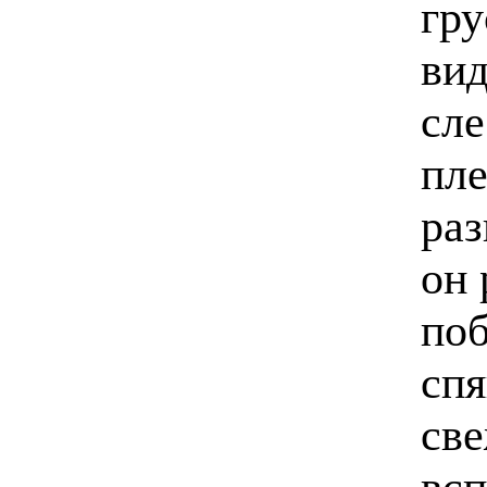
гру
вид
сле
пле
раз
он 
поб
сп
св
вс