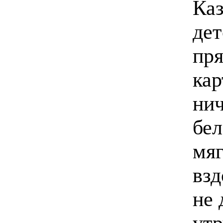
Каз
дет
пря
кар
нич
бел
мяг
взд
не 
утр