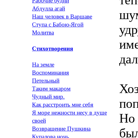
Рабочие будни
Абдулла агай
шум
Наш человек в Варшаве
Ступа с Бабою-Ягой
удр
Молитва
име
Стихотворения
дал
На земле
Воспоминания
Петельный
Хоз
Таким макаром
Чудный мир.
поп
Как расстроить мне себя
Я море нежности несу в душе
Но 
своей
Возвращение Пушкина
бы
Купалова ночь