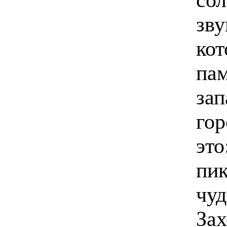
зву
кот
пам
зап
гор
это
пик
чуд
Зах