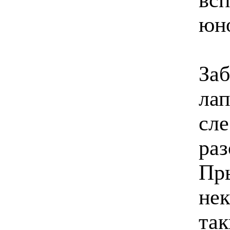
юно
Заб
лап
сле
раз
Пр
нек
так