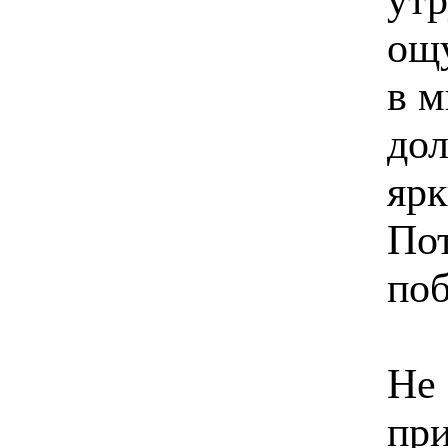
ощ
в м
дол
ярк
Пот
поб
Не 
при