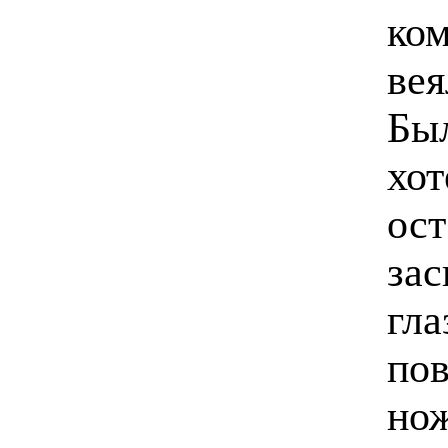
ком
вея
Был
хот
ост
зас
гла
пов
нож