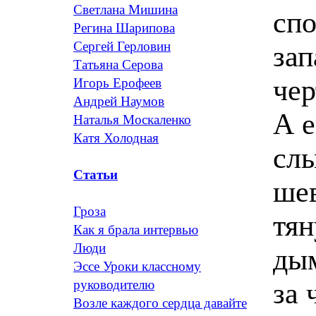
Светлана Мишина
сп
Регина Шарипова
Сергей Герловин
зап
Татьяна Серова
чер
Игорь Ерофеев
Андрей Наумов
А е
Наталья Москаленко
Катя Холодная
слы
Статьи
шев
Гроза
тян
Как я брала интервью
Люди
дым
Эссе Уроки классному
за 
руководителю
Возле каждого сердца давайте