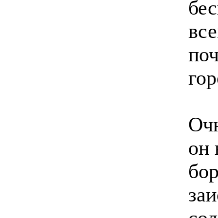
бес
все
поч
гор
Очн
он 
бор
заи
сол