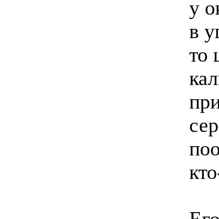
у о
в у
то 
кал
при
сер
поо
кто
Его