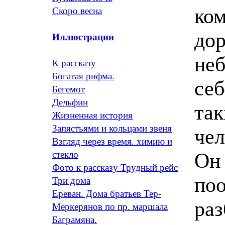
ком
Скоро весна
дор
Иллюстрации
не
К рассказу
Богатая рифма.
себ
Бегемот
Дельфин
так
Жизненная история
Запястьями и кольцами звеня
чел
Взгляд через время. химию и
Он 
стекло
Фото к рассказу Трудный рейс
поо
Три дома
Ереван. Дома братьев Тер-
раз
Меркерянов по пр. маршала
Баграмяна.