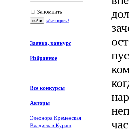
дол
Запомнить
забыли пароль ?
зач
ост
Заявка, конкурс
пус
Избранное
ком
ког
Все конкурсы
нар
Авторы
не
Элеонора Кременская
час
Владислав Кураш