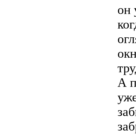
он 
ког
огл
окн
тру
А п
уже
заб
заб