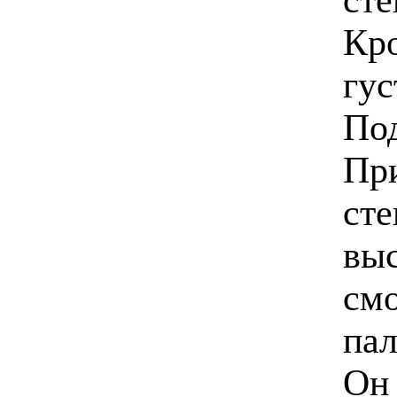
Кро
гу
Под
Пр
сте
выс
смо
пал
Он 