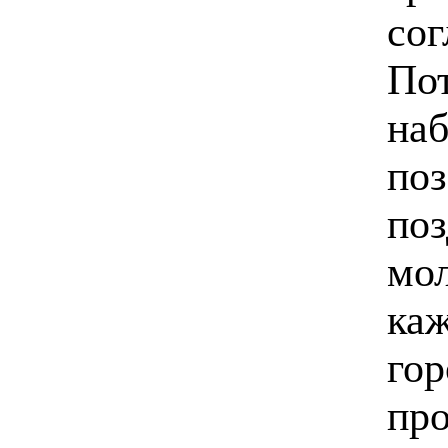
сог
Пот
наб
поз
поз
мол
каж
гор
пр