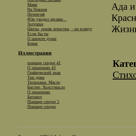
Ада и
Маме
На Покров
Петергоф
Красн
#Он уходил лесами...
Золушка
Жизнь
Цветы, роняя лепестки, - не плачут
Если бы ты
О широте души
Бомж
Иллюстрации
Кате
поющее сердце 41
О лишениях 43
Стих
Графический знак
Три дома
Тюльпаны. Масло
Бистро. Холст/масло
O лишениях
Бегемот
Поющее сердце 5
Поющее сердце