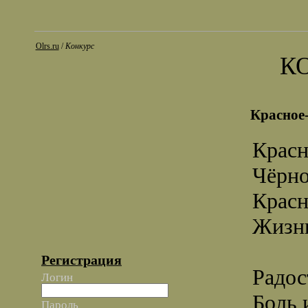
Olrs.ru
/
Конкурс
К
Красное
Красн
Чёрно
Красн
Жизни
Регистрация
Радос
Логин
Боль 
Пароль