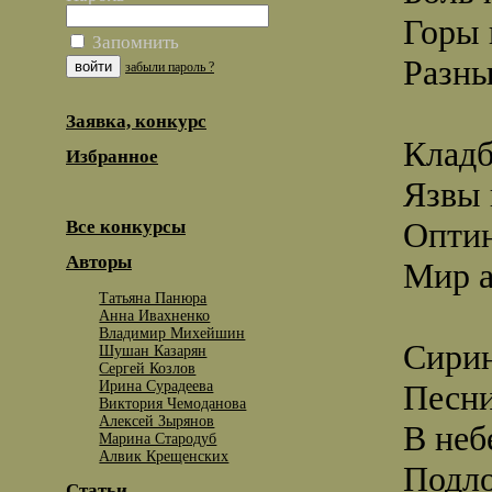
Горы 
Запомнить
Разны
забыли пароль ?
Заявка, конкурс
Кладб
Избранное
Язвы 
Оптин
Все конкурсы
Авторы
Мир а
Татьяна Панюра
Анна Ивахненко
Владимир Михейшин
Сирин
Шушан Казарян
Сергей Козлов
Ирина Сурадеева
Песни
Виктория Чемоданова
Алексей Зырянов
В неб
Марина Стародуб
Алвик Крещенских
Подло
Статьи