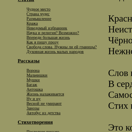
Чудное место
Страна чудес
Красн
Размышление
Кража
Неист
Неведомый избранник
Наука и религия? Возможно?
Чёрно
Впереди большая жизнь
Как я пишу прозу
Свобода слова. Нужны ли ей границы?
Нежн
Духовная жизнь малых народов
Рассказы
Слов 
Ворона
Мальчишки
Мушки
В сер
Багаж
Антошка
Само
Жизнь налаживается
Ну и ну
Стих 
Весной не умирают
Занозы
Автобус из детства
Стихотворения
Это к
Последнее письмо