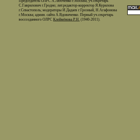
Председатель ОЛРС А.Любченко г.Москва; уч.секретарь
С.Гаврилович г.Гродно; лит.редактор-корректор Я.Курилова
г.Севастополь; модераторы И.Дадаев г.Грозный, Н.Агафонова
г.Москва; админ. сайта А.Вдовиченко. Первый уч.секретарь
воссозданного ОЛРС
Клеймёнова Р.Н.
(1940-2011).