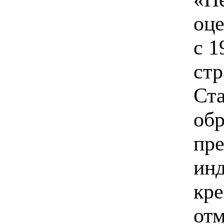
оце
с 1
стр
Ста
обр
пре
инд
кре
отм