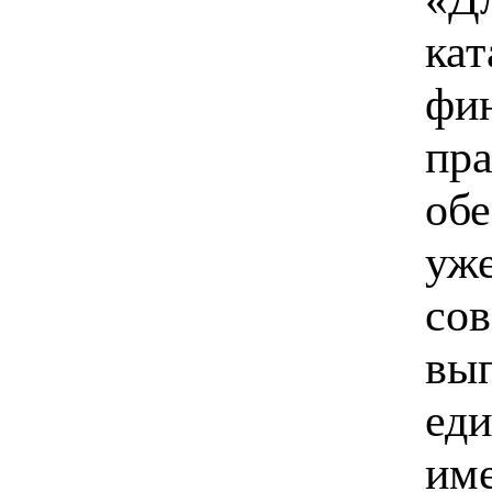
кат
фин
пра
обе
уже
сов
вы
ед
име