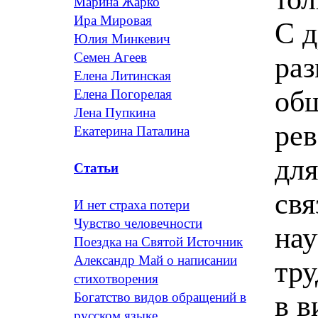
Марина Жарко
Ира Мировая
С д
Юлия Минкевич
Семен Агеев
раз
Елена Литинская
об
Елена Погорелая
Лена Пупкина
рев
Екатерина Паталина
для
Статьи
свя
И нет страха потери
Чувство человечности
нау
Поездка на Святой Источник
Александр Май о написании
тру
стихотворения
в в
Богатство видов обращений в
русском языке