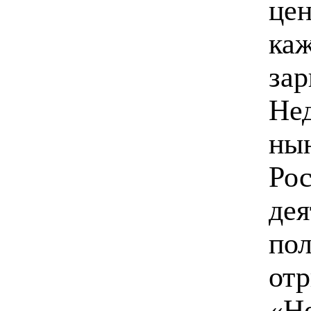
це
ка
зар
Не
нын
Рос
дея
по
отр
«Не