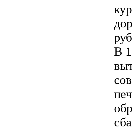
кур
до
руб
В 1
вы
сов
печ
обр
сба