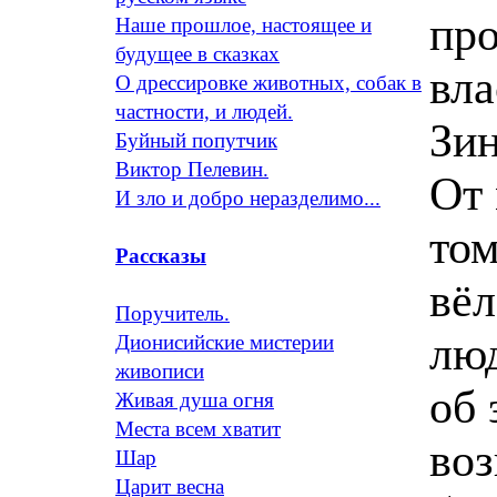
про
Наше прошлое, настоящее и
будущее в сказках
вла
О дрессировке животных, собак в
частности, и людей.
Зин
Буйный попутчик
Виктор Пелевин.
От
И зло и добро неразделимо...
том
Рассказы
вёл
Поручитель.
люд
Дионисийские мистерии
живописи
об 
Живая душа огня
Места всем хватит
воз
Шар
Царит весна