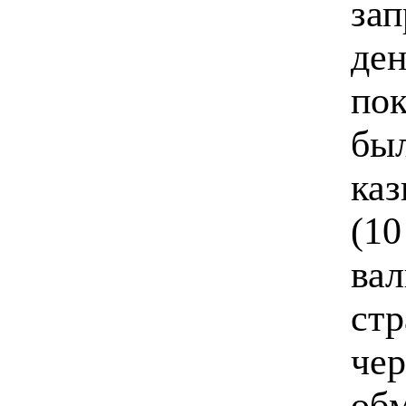
зап
де
пок
бы
каз
(10
вал
стр
че
обм