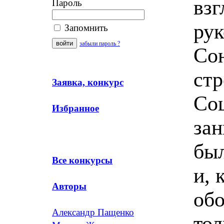
взг
Пароль
рук
Запомнить
забыли пароль ?
Сою
стр
Заявка, конкурс
Со
Избранное
зан
был
Все конкурсы
и, 
Авторы
обо
Александр Пащенко
тол