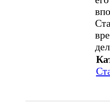
впо
Ста
вре
де
Ка
Ст