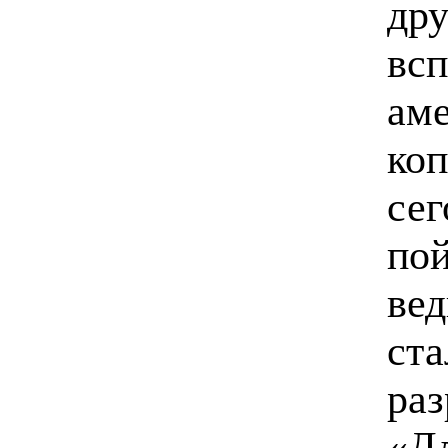
дру
всп
аме
коп
се
пой
вед
ста
ра
«Д