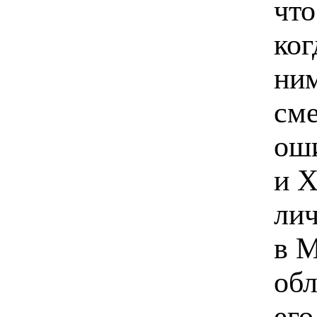
что
ког
ним
сме
оши
и Х
ли
в М
обл
его