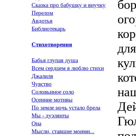
бор
Сказка про бабушку и внучку
Перелом
ого
Авдотья
Библиотекарь
кор
для
Стихотворения
кул
Бабья глупая душа
Всем сердцем я люблю стихи
кот
Джалиля
Чувство
наш
Соловьиное соло
Осенние мотивы
Дей
По земле ночь устало брела
Мы - дуэлянты
Гюл
Она
Мысли, ставшие моими...
под