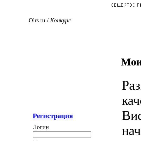
Olrs.ru
/
Конкурс
Мои
Раз
кач
Вис
Регистрация
нач
Логин