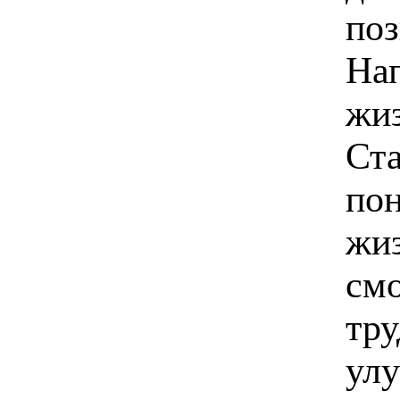
поз
Нап
жиз
Ста
пон
жиз
смо
тру
улу