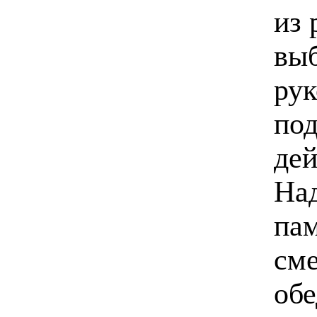
из 
выб
рук
по
дей
Над
па
сме
обе