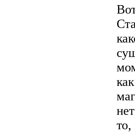
Вот
Ста
как
сущ
мом
как
маг
нет
то,