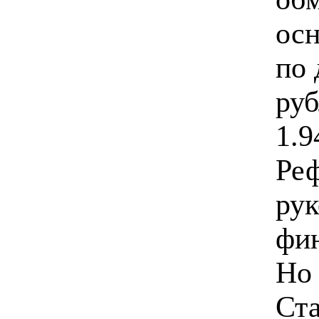
ос
по 
руб
1.9
Реф
рук
фин
Но 
Ста