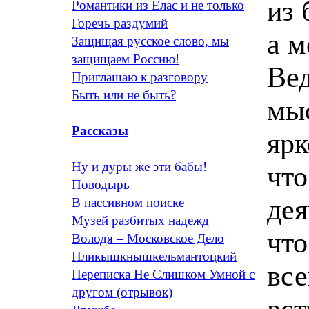
из 
Романтики из Елас и не только
Горечь раздумий
а м
Защищая русское слово, мы
защищаем Россию!
Вед
Приглашаю к разговору
Быть или не быть?
мыс
Рассказы
ярк
Ну и дуры же эти бабы!
что
Поводырь
дея
В пассивном поиске
Музей разбитых надежд
что
Володя – Московское Дело
Пликышкнышкельмантоцкий
все
Переписка Не Слишком Умной с
другом (отрывок)
вст