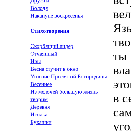
Дружба
Володя
ве
Накануне воскресенья
Язы
Стихотворения
тво
Скорбящий лидер
ты 
Отчаянный
Ивы
вла
Весна стучит в окно
Успение Пресвятой Богородицы
это
Весеннее
Из мелочей большую жизнь
в с
творим
Деревня
сам
Иголка
Букашки
уго