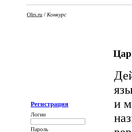
Olrs.ru
/
Конкурс
Цар
Дей
язы
и м
Регистрация
наз
Логин
вер
Пароль