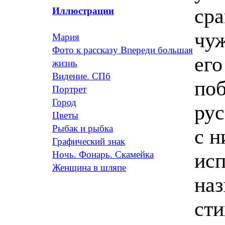
сра
Иллюстрации
чуж
Мария
Фото к рассказу Впереди большая
его
жизнь
Видение. СПб
поб
Портрет
Город
рус
Цветы
Рыбак и рыбка
с н
Графический знак
исп
Ночь. Фонарь. Скамейка
Женщина в шляпе
наз
сти