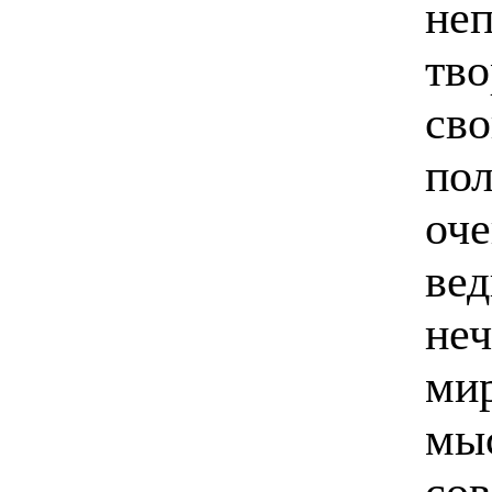
неп
тво
сво
пол
оче
вед
неч
мир
мы
со