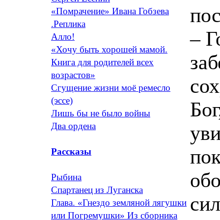
пос
«Помрачение» Ивана Гобзева
.Реплика
– Г
Алло!
«Хочу быть хорошей мамой.
заб
Книга для родителей всех
возрастов»
сох
Сгущение жизни моё ремесло
(эссе)
Бог
Лишь бы не было войны
Два ордена
уви
пок
Рассказы
обо
Рыбина
Спартанец из Луганска
сил
Глава. «Гнездо земляной лягушки
или Погремушки» Из сборника