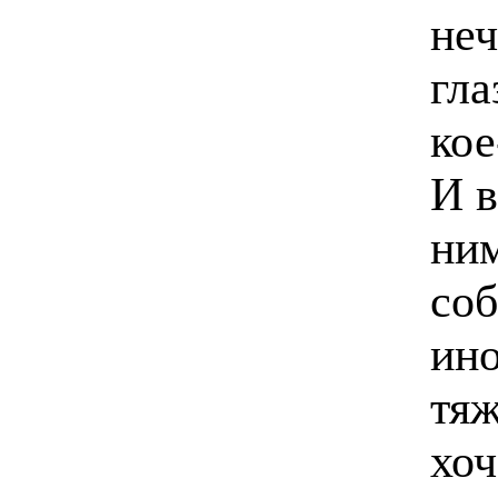
неч
гла
кое
И в
ним
соб
ино
тяж
хоч