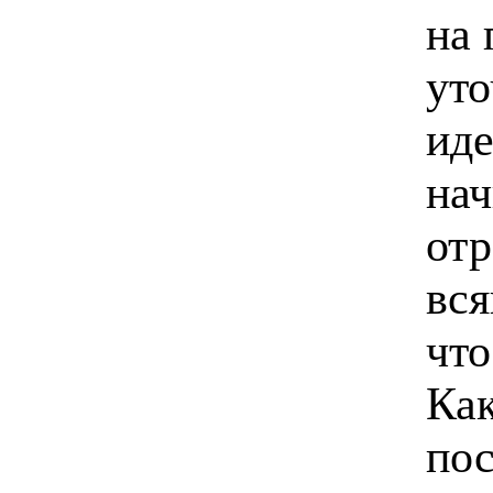
на 
уто
иде
на
отр
вся
что
Как
пос