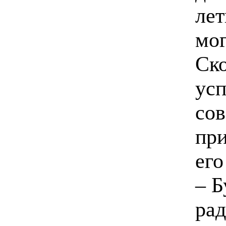
лет
мог
Ско
ус
сов
пр
его
– Б
рад