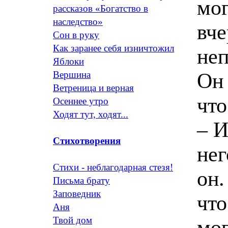
мог
рассказов «Богатство в
наследство»
вче
Сон в руку
Как заранее себя изничтожил
неп
Яблоки
Он 
Вершина
Ветреница и верная
что
Осеннее утро
Ходят тут, ходят...
– И
Стихотворения
нег
Стихи - неблагодарная стезя!
он.
Письма брату
Заповедник
что
Аня
Твой дом
мог