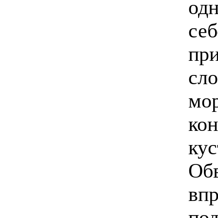
одн
себ
при
сло
мор
кон
кус
Обв
впр
под