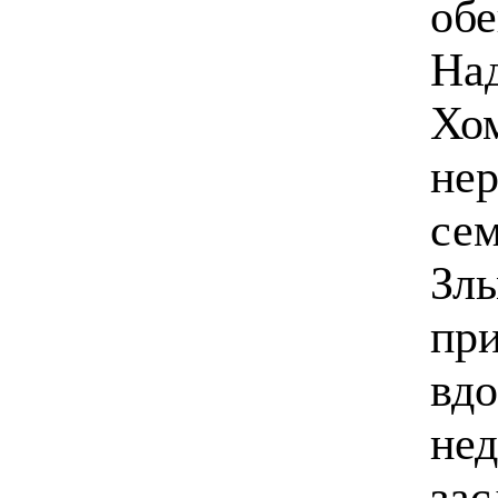
об
Над
Хом
нер
се
Злы
при
вдо
нед
зас