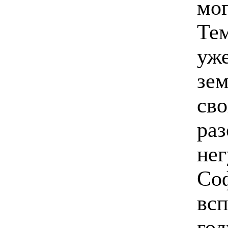
мог
Те
уж
зем
сво
раз
нег
Соф
всп
гол