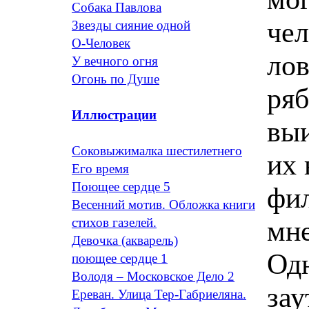
Собака Павлова
чел
Звезды сияние одной
О-Человек
лов
У вечного огня
Огонь по Душе
ряб
Иллюстрации
выи
Соковыжималка шестилетнего
их 
Его время
Поющее сердце 5
фил
Весенний мотив. Обложка книги
мне
стихов газелей.
Девочка (акварель)
Одн
поющее сердце 1
Володя – Московское Дело 2
зау
Ереван. Улица Тер-Габриеляна.