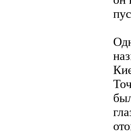
пу
Одн
наз
Кие
Точ
был
гла
ото