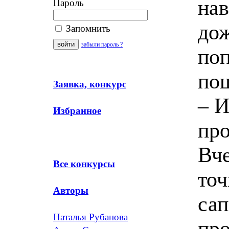
нав
Пароль
дож
Запомнить
забыли пароль ?
поп
по
Заявка, конкурс
– И
Избранное
про
Вче
Все конкурсы
точ
Авторы
сап
Наталья Рубанова
про