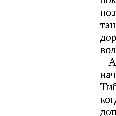
поз
тащ
дор
вол
– А
на
Тиб
ког
доп