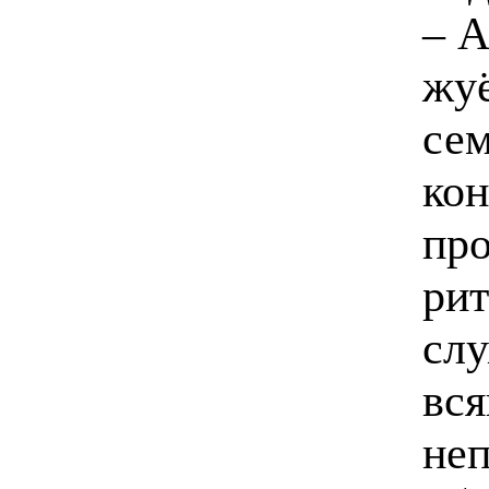
– А
жуё
сем
кон
про
рит
слу
вс
неп