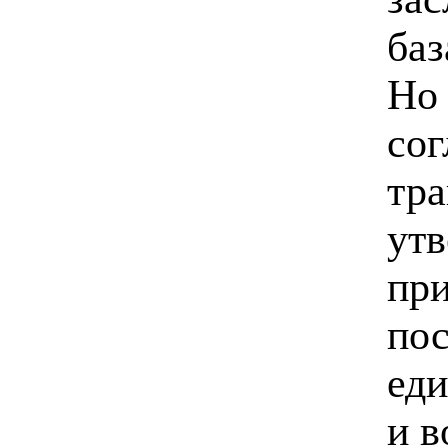
баз
Но 
со
тра
утв
при
по
еди
и 