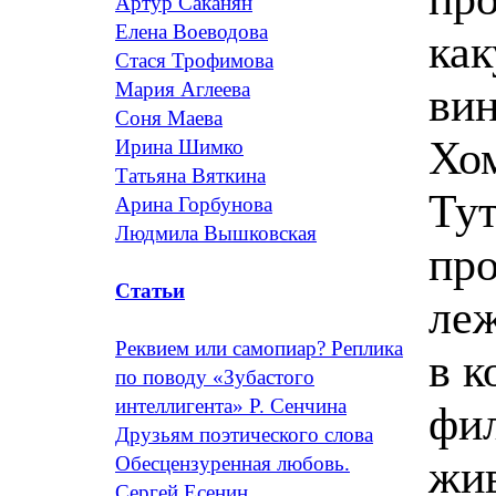
Артур Саканян
Елена Воеводова
как
Стася Трофимова
Мария Аглеева
ви
Соня Маева
Хо
Ирина Шимко
Татьяна Вяткина
Тут
Арина Горбунова
Людмила Вышковская
про
Статьи
леж
Реквием или самопиар? Реплика
в к
по поводу «Зубастого
интеллигента» Р. Сенчина
фи
Друзьям поэтического слова
жи
Обесцензуренная любовь.
Сергей Есенин