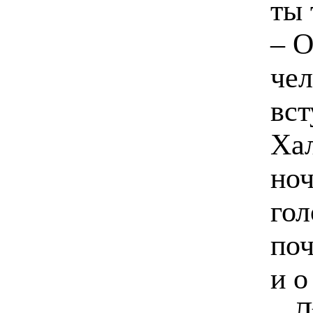
ты 
– О
чел
вст
Хал
ноч
гол
поч
и о
– Л