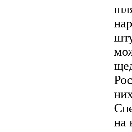
шля
нар
шту
мо
ще
Рос
них
Спе
на 