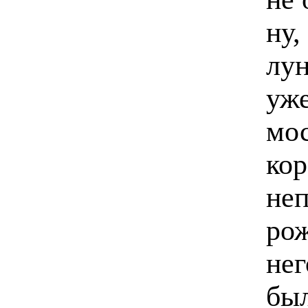
ну,
лун
уже
мос
кор
неп
рож
нег
был