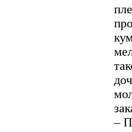
пле
про
кум
мел
так
доч
мо
за
– П