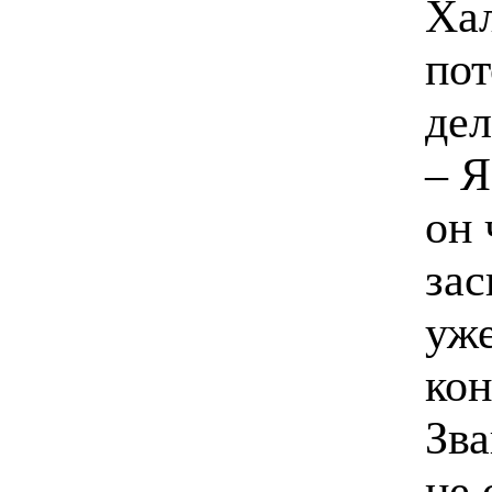
Хал
пот
дел
– Я
он 
зас
уже
кон
Зва
не 