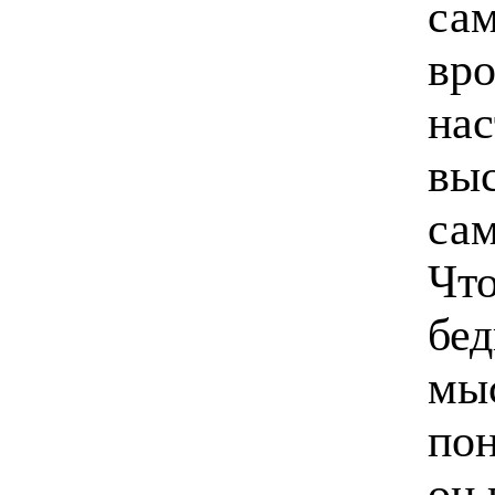
сам
вро
нас
выс
сам
Что
бе
мыс
пон
он 