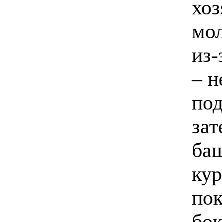
хоз
мол
из-
– н
под
зат
ба
кур
пок
бок