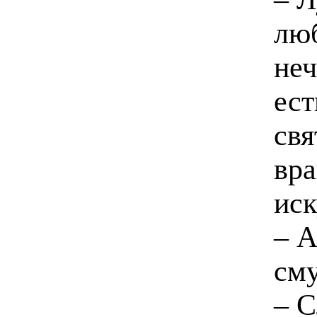
люб
неч
ест
свя
вра
ис
– А
сму
– С