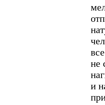
мел
отп
нат
чел
все
не 
наг
и н
при