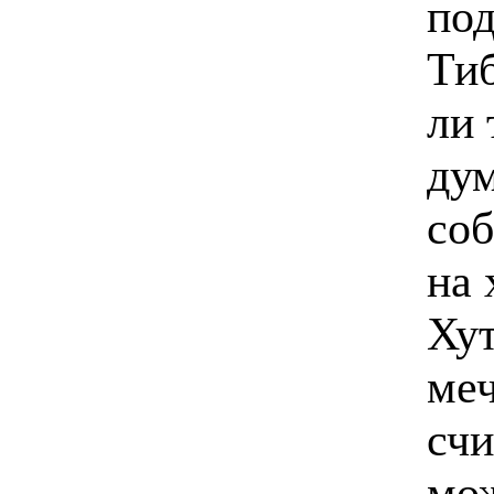
по
Тиб
ли 
дум
соб
на 
Хут
меч
счи
мож