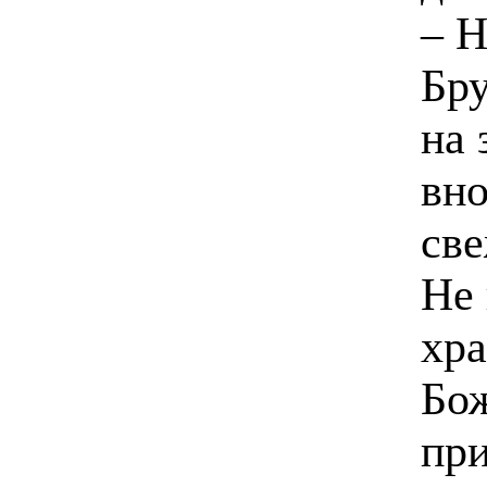
– Н
Бру
на 
вно
све
Не 
хра
Бо
при