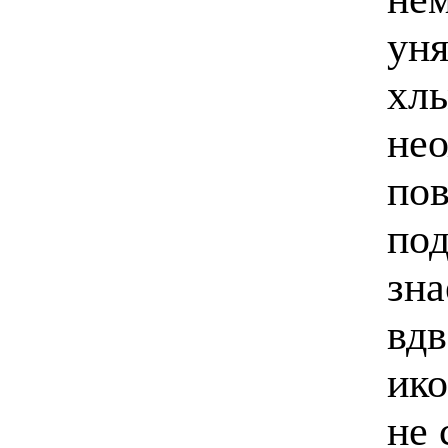
уня
хл
нео
пов
под
зна
вд
ико
не 