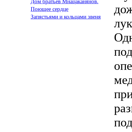
Дом братьев Мнацаканянов.
дож
Поющее сердце
Запястьями и кольцами звеня
лу
Одн
под
опе
ме
при
раз
под