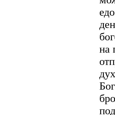
едо
ден
бог
на 
отп
дух
Бог
бро
под