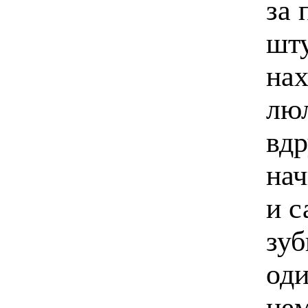
за
шту
нах
люл
вдр
нач
и с
зуб
оди
нем