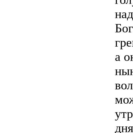
над
Бог
гре
а о
нын
вол
мож
утр
дня