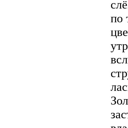
слё
по 
цве
утр
вс
стр
лас
Зол
зас
вла