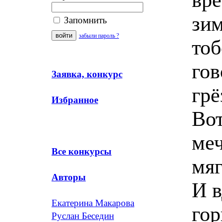
зим
Запомнить
забыли пароль ?
тоб
гов
Заявка, конкурс
грё
Избранное
Вот
меч
Все конкурсы
мяг
Авторы
И 
Екатерина Макарова
гор
Руслан Беседин