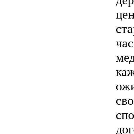
цен
ст
час
мед
каж
ожи
сво
спо
дог