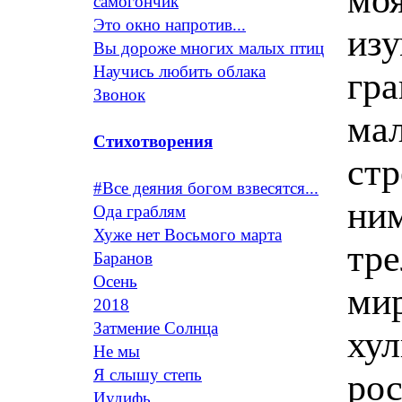
самогончик
Это окно напротив...
из
Вы дороже многих малых птиц
Научись любить облака
гра
Звонок
мал
Стихотворения
стр
#Все деяния богом взвесятся...
ним
Ода граблям
Хуже нет Восьмого марта
тр
Баранов
Осень
мир
2018
Затмение Солнца
хул
Не мы
Я слышу степь
ро
Иудифь