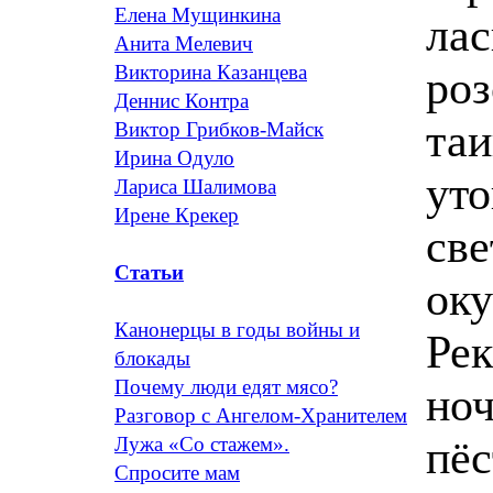
Елена Мущинкина
лас
Анита Мелевич
Викторина Казанцева
роз
Деннис Контра
таи
Виктор Грибков-Майск
Ирина Одуло
уто
Лариса Шалимова
Ирене Крекер
све
Статьи
оку
Канонерцы в годы войны и
Рек
блокады
Почему люди едят мясо?
ноч
Разговор с Ангелом-Хранителем
пёс
Лужа «Со стажем».
Спросите мам