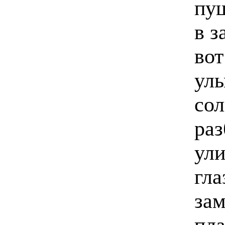
пуш
в з
вот
улы
сол
ра
ули
гла
зам
пл