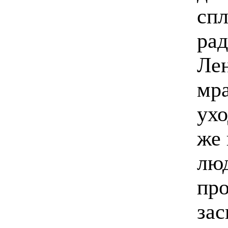
спл
рад
Ле
мра
ухо
же 
люд
пр
за