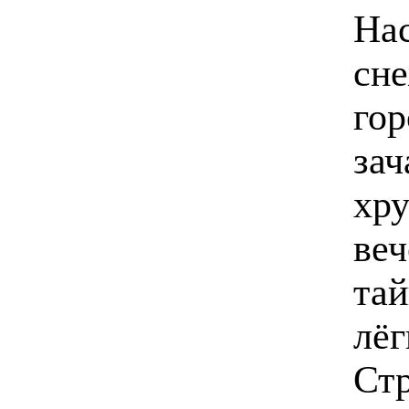
Нас
сне
гор
зач
хру
веч
тай
лёг
Ст