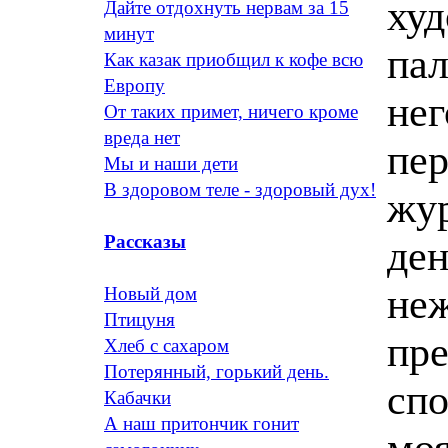
худ
Дайте отдохнуть нервам за 15
минут
пал
Как казак приобщил к кофе всю
Европу
нег
От таких примет, ничего кроме
вреда нет
пе
Мы и наши дети
В здоровом теле - здоровый дух!
жур
Рассказы
ден
неж
Новый дом
Птицуня
пре
Хлеб с сахаром
Потерянный, горький день.
спо
Кабачки
А наш притончик гонит
моя