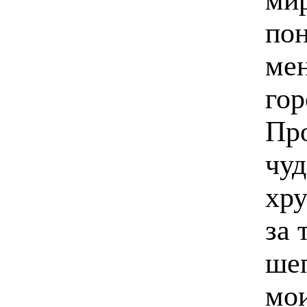
пон
ме
гор
Про
чуд
хр
за 
шеп
мои