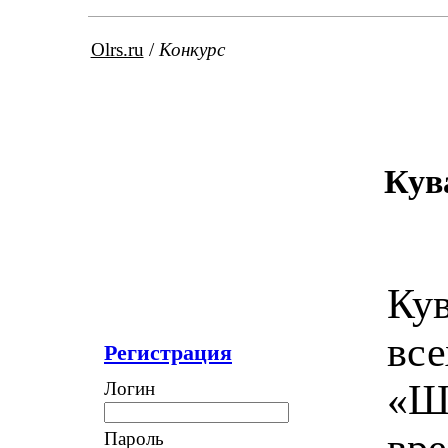
Olrs.ru
/
Конкурс
Кув
Кув
все
Регистрация
«Шв
Логин
вре
Пароль