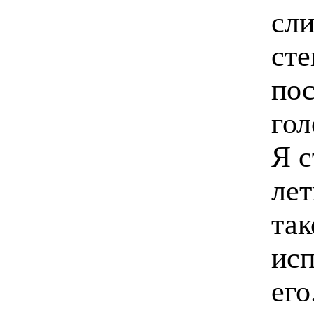
сли
ст
пос
го
Я 
лет
так
ис
его