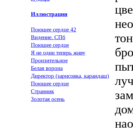
цве
Иллюстрации
нео
Поющее сердце 42
тон
Видение. СПб
Поющее сердце
бро
Я не один теперь живу
Пронзительное
пыт
Белая ворона
Директор (зарисовка, карандаш)
лу
Поющее сердце
за
Странник
Золотая осень
дом
нао