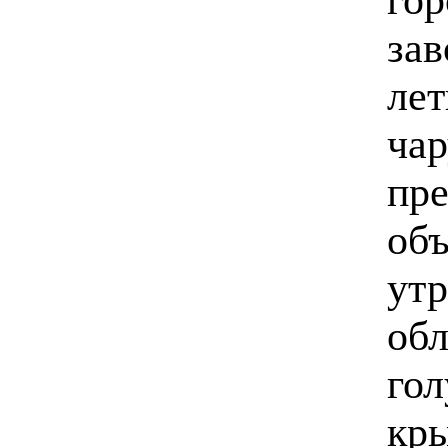
за
лет
чар
пре
объ
ут
обл
гол
кры