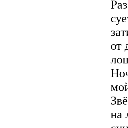
Раз
суе
зат
от 
лощ
Ноч
мой
Звё
на 
син