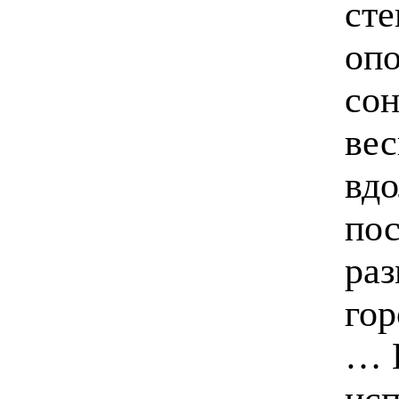
сте
опо
сон
ве
вдо
пос
ра
гор
… 
исп