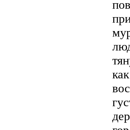
пов
при
му
лю
тян
как
вос
гу
дер
го