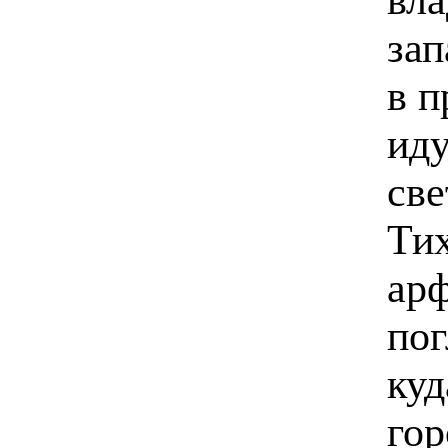
зап
в п
ид
св
Тих
арф
по
куд
гор