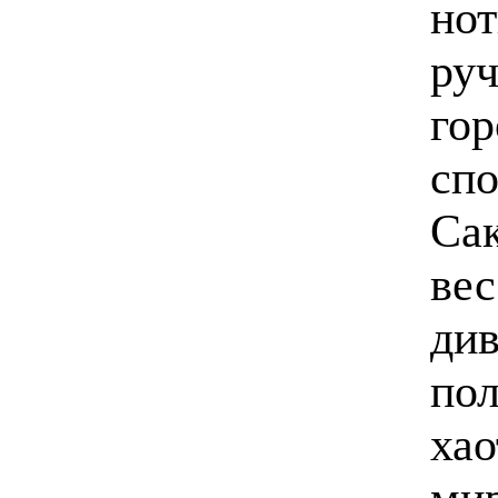
нот
руч
гор
сп
Са
вес
ди
пол
ха
мир