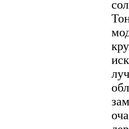
сол
Тон
мод
кр
иск
луч
обл
зам
оч
де