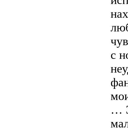
нах
лю
чув
с 
не
фан
мои
… Э
мал