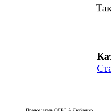
Та
Ка
Ст
Председатель ОЛРС А.Любченко