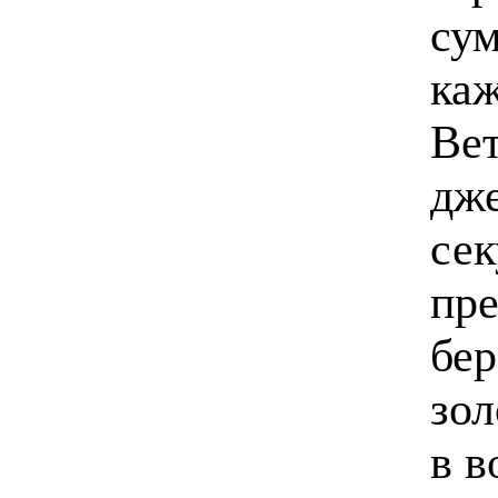
сум
каж
Вет
дже
сек
пре
бер
зол
в в