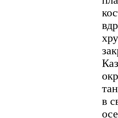
кос
вдр
хру
зак
Каз
ок
тан
в с
осе