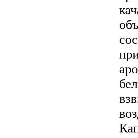
ка
объ
сос
при
аро
бел
взв
воз
Кап