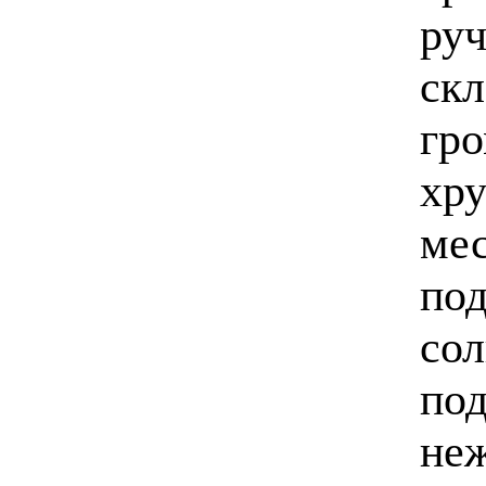
руч
скл
гро
хру
мес
под
сол
под
не