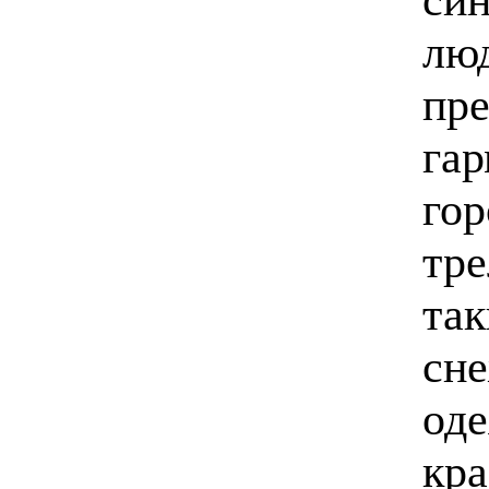
люд
пре
гар
гор
тре
так
сне
оде
кра