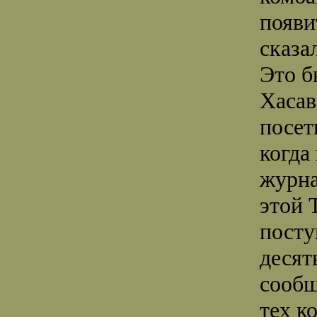
появи
сказа
Это б
Хасав
посет
когда
журна
этой 
посту
десят
сообщ
тех к