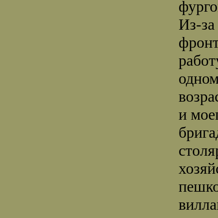
фурго
Из-за
фронт
работ
одном
возра
и мое
брига
столя
хозяй
пешко
вилла