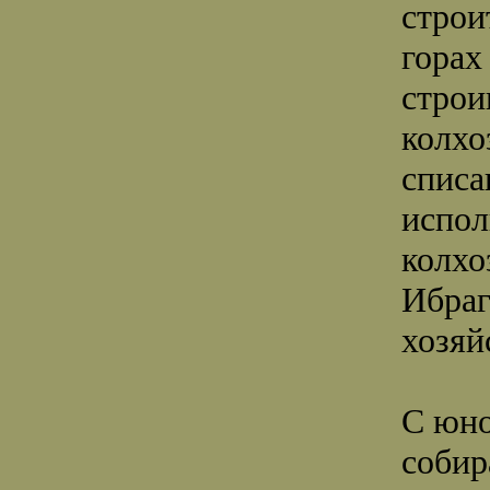
строи
горах
строи
колхо
списа
испол
колхо
Ибраг
хозя
С юно
собир