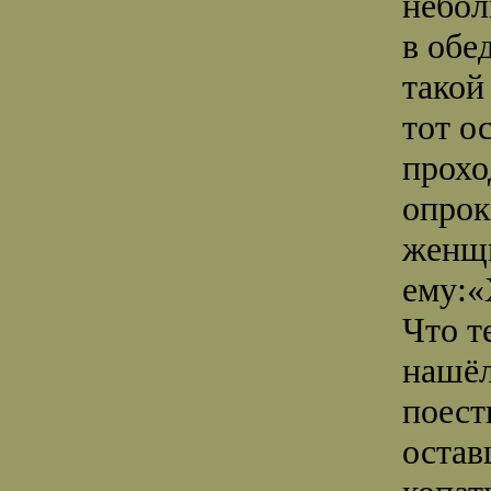
небол
в обе
такой
тот о
прохо
опрок
женщи
ему:«
Что т
нашёл
поест
остав