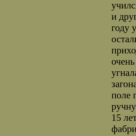
училс
и дру
году 
остал
прихо
очень
угнал
загон
поле 
ручну
15 ле
фабри