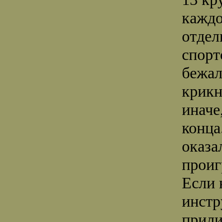
каждо
отдел
спорт
бежал
крикн
иначе
конца
оказа
проиг
Если 
инстр
прили