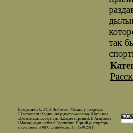
разда
дылым
котор
так б
спорт
Кате
Расс
Председатель ОЛРС А.Любченко г.Москва; уч.секретарь
С.Гаврилович г.Гродно; лит.редактор-корректор Я.Курилова
г.Севастополь; модераторы И.Дадаев г.Грозный, Н.Агафонова
г.Москва; админ. сайта А.Вдовиченко. Первый уч.секретарь
воссозданного ОЛРС
Клеймёнова Р.Н.
(1940-2011).