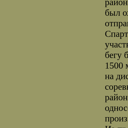
район
был о
отпра
Спарт
участ
бегу 
1500 
на ди
сорев
район
однос
произ