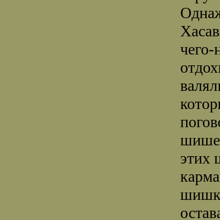
Однаж
Хасав
чего-
отдох
валял
котор
погов
шишек
этих 
карма
шишки
остав