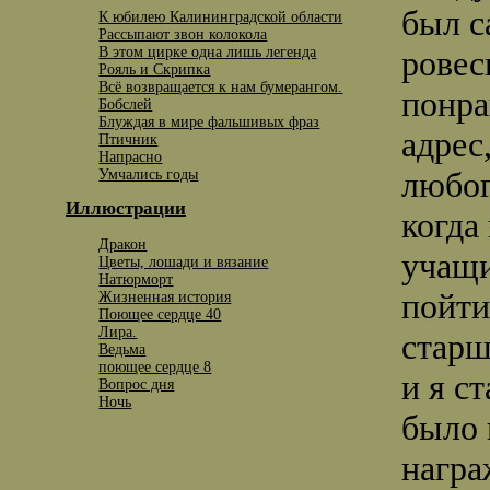
был с
К юбилею Калининградской области
Рассыпают звон колокола
В этом цирке одна лишь легенда
ровес
Рояль и Скрипка
Всё возвращается к нам бумерангом.
понра
Бобслей
Блуждая в мире фальшивых фраз
адрес
Птичник
Напрасно
любог
Умчались годы
Иллюстрации
когда
Дракон
учащи
Цветы, лошади и вязание
Натюрморт
пойти
Жизненная история
Поющее сердце 40
Лира.
старш
Ведьма
поющее сердце 8
и я с
Вопрос дня
Ночь
было 
награ