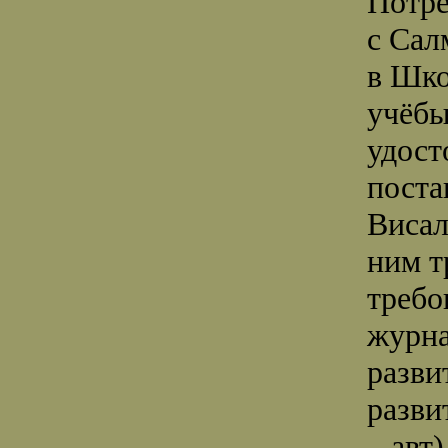
Потре
с Сал
в Шко
учёбы
удос
поста
Висал
ним т
требо
журна
разви
разви
– авт