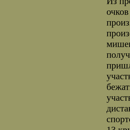
Из пр
очков
произ
произ
мишен
получ
пришл
участ
бежат
участ
диста
спорт
13 кр