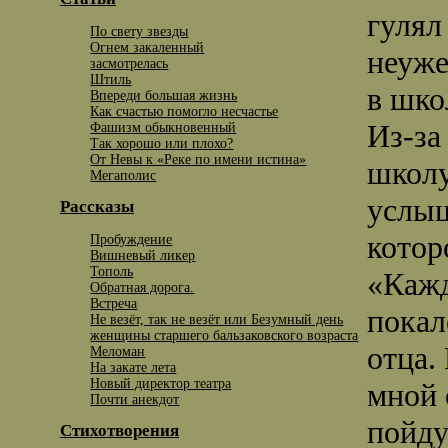
гулял
По свету звезды
Огнем закаленный
неуже
засмотрелась
Штиль
в шко
Впереди большая жизнь
Как счастью помогло несчастье
Из-за
Фашизм обыкновенный
Так хорошо или плохо?
От Невы к «Реке по имени истина»
школу
Мегаполис
услыш
Рассказы
котор
Пробуждение
Вишневый ликер
Тополь
«Кажд
Обратная дорога.
Встреча
покал
Не везёт, так не везёт или Безумный день
женщины старшего бальзаковского возраста
отца.
Меломан
На закате лета
Новый директор театра
мной 
Почти анекдот
пойду
Стихотворения