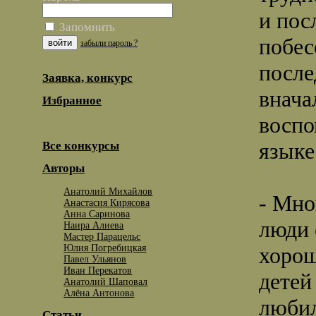
и пос
Запомнить
побес
забыли пароль ?
после
Заявка, конкурс
внача
Избранное
воспо
языке
Все конкурсы
Авторы
Анатолий Михайлов
- Мно
Анастасия Кирясова
Анна Саринова
люди 
Наира Алиева
Мастер Парацельс
Юлия Погребицкая
хорош
Павел Ульянов
Иван Перекатов
детей
Анатолий Шаповал
Алёна Антонова
любил
Статьи