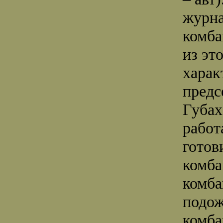
журна
комба
из эт
харак
предс
Губах
работ
готов
комба
комба
подож
комба