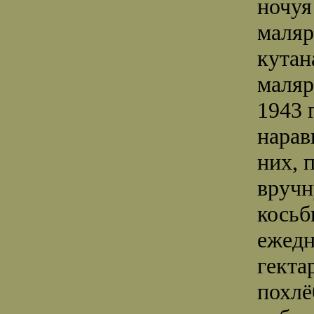
ночуя
маляр
кутан
маляр
1943 
нарав
них, 
вручн
косьб
ежедн
гекта
похлё