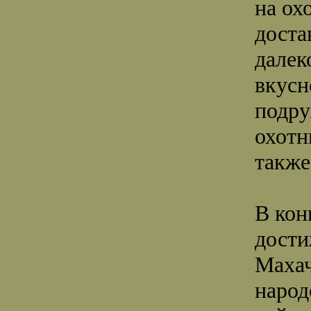
на ох
доста
далек
вкусн
подру
охотн
также
В кон
дости
Махач
народ