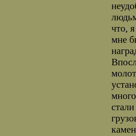
неудо
людьм
что, 
мне б
наград
Впосл
молот
устан
много
стали
грузо
камен