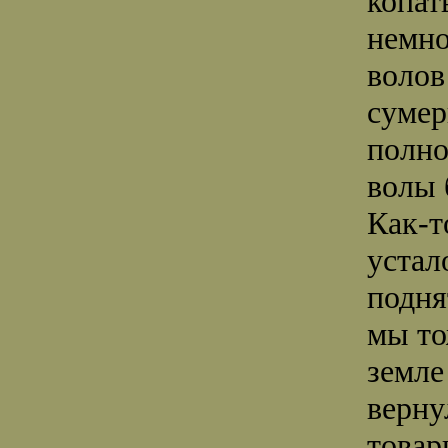
копат
немно
волов
сумер
полно
волы 
Как-т
устал
подня
мы то
земле
верну
товар