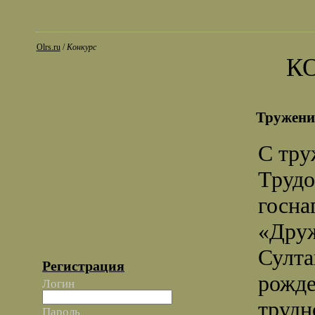
Olrs.ru
/
Конкурс
К
Тружени
С тру
Трудо
госна
«Друж
Султа
Регистрация
рожде
Логин
трудн
Пароль