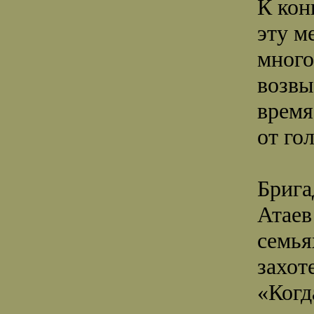
К кон
эту м
много
возвы
время
от го
Брига
Атаев
семья
захот
«Когд