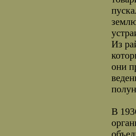
пуска
землю
устра
Из ра
котор
они п
веден
полун
В 193
орган
объед