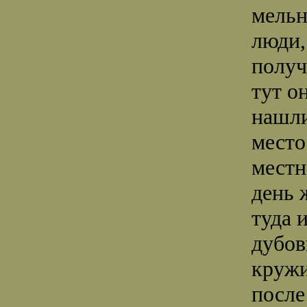
мельн
люди,
получ
тут о
нашли
место
мест
день
туда 
дубов
кружи
после