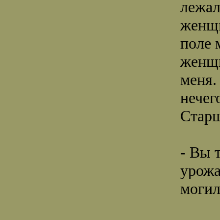
лежал
женщи
поле 
женщи
меня.
нечег
Старш
- Вы 
урожа
могил