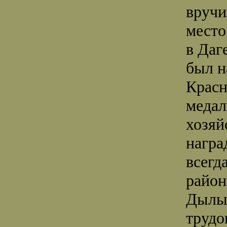
вручи
место
в Даг
был н
Красн
медал
хозяй
награ
всегд
район
Дылым
трудо