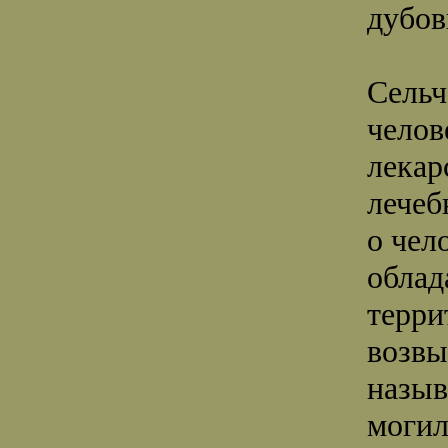
дубо
Сельч
челов
лекар
лечеб
о чел
облад
терри
возвы
назыв
могил