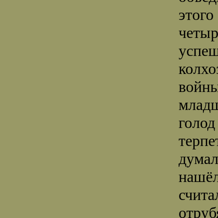
этого
четыр
успеш
колхо
войны
младш
голод
терпе
думал
нашёл
счита
отруб