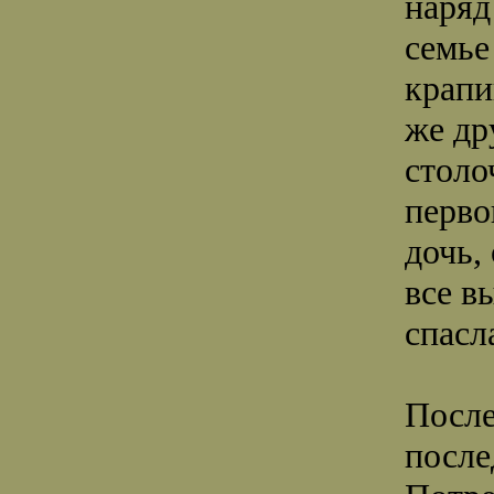
наряд 
семье
крапи
же др
столо
перво
дочь,
все в
спасл
После
после