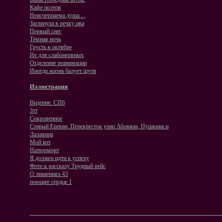
Кафе поэтов
Неисчерпаема душа....
Заглянула в речку ива
Первый снег
Тёмная ночь
Грусть в октябре
Не для слабонервных
Отделение реанимации
Иногда жизнь балует шутя
Иллюстрации
Видение. СПб
3тт
Сокровенное
Старый Ереван. Перекресток улиц Абовяна, Пушкина и
Лалаянца
Мой кот
Натюрморт
Я должен идти к успеху
Фото к рассказу Трудный рейс
О лишениях 43
поющее сердце 1