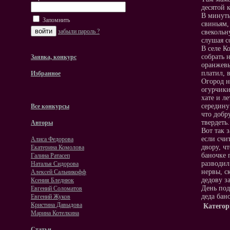
десятой 
В минуты
Запомнить
свиньям,
забыли пароль ?
свекольн
слушая с
В селе К
собрать 
Заявка, конкурс
оранжевы
платил, 
Избранное
Огород н
огурчики
хате и л
середину
Все конкурсы
что добр
твердеть.
Авторы
Вот так 
если счи
Алиса Федорова
двору, ч
Екатерина Комолова
баночке 
Галина Ратасеп
разводил
Наталья Сидорова
нервы, с
Алексей Сальникофф
дедову з
Ксения Бледнюк
День под
Евгений Соломатов
деда бан
Евгений Жуков
Кристина Давыдова
Категор
Марина Котелкина
Статьи