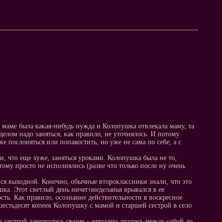
 маме была какая-нибудь нужда и Колопушка отвлекала маму, та
делом надо заняться, как правило, не уточнялось. И потому
е послоняться или попакостить, но уже не сама по себе, а с
и, что еще хуже, заняться уроками. Колопушка была не то,
ому просто не исполнялись (разве что только после ну очень
ался выходной. Конечно, обычные второклассники знали, что это
шка. Этот светлый день ничегонеделанья врывался в ее
ть. Как правило, осознание действительности в воскресное
шестьдесят копеек Колопушку с мамой и старшей сестрой в село
с сестрой занимались своим – нещадно дрались между собой до