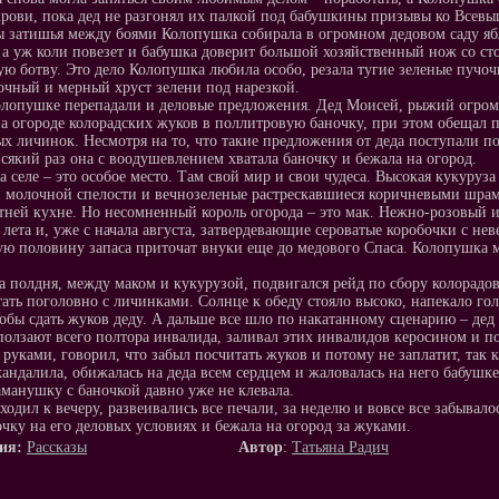
крови, пока дед не разгонял их палкой под бабушкины призывы ко Всев
 затишья между боями Колопушка собирала в огромном дедовом саду ябл
 а уж коли повезет и бабушка доверит большой хозяйственный нож со с
ую ботву. Это дело Колопушка любила особо, резала тугие зеленые пучо
очный и мерный хруст зелени под нарезкой.
олопушке перепадали и деловые предложения. Дед Моисей, рыжий огром
на огороде колорадских жуков в поллитровую баночку, при этом обещал п
х личинок. Несмотря на то, что такие предложения от деда поступали п
всякий раз она с воодушевлением хватала баночку и бежала на огород.
а селе – это особое место. Там свой мир и свои чудеса. Высокая кукуру
 молочной спелости и вечнозеленые растрескавшиеся коричневыми шра
етней кухне. Но несомненный король огорода – это мак. Нежно-розовый 
 лета и, уже с начала августа, затвердевающие сероватые коробочки с не
ую половину запаса приточат внуки еще до медового Спаса. Колопушка м
за полдня, между маком и кукурузой, подвигался рейд по сбору колорадов, 
тать поголовно с личинками. Солнце к обеду стояло высоко, напекало гол
тобы сдать жуков деду. А дальше все шло по накатанному сценарию – дед 
ползают всего полтора инвалида, заливал этих инвалидов керосином и 
 руками, говорил, что забыл посчитать жуков и потому не заплатит, так к
кандалила, обижалась на деда всем сердцем и жаловалась на него бабушк
аманушку с баночкой давно уже не клевала.
ходил к вечеру, развеивались все печали, за неделю и вовсе все забывал
очку на его деловых условиях и бежала на огород за жуками.
ия:
Рассказы
Автор
:
Татьяна Радич