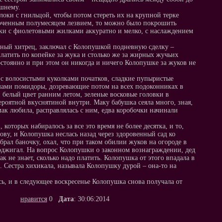
ышнему.
оки с гнильцой, чтобы потом стереть их на крупной терке
точенным полумесяцем лезвием, то можно было покрошить
чки с фиолетовыми жилками аккуратно и мелко, с наслаждением
ный хитрец, заключал с Колопушкой подневную сделку –
латить по копейке за жука и столько же за жирных жучьих
остоянно и при этом он никогда и ничего Колопушке за жуков не
за с волосистыми куколками початков, сладкие пупыристые
мами помидоры, дозревающие потом на всех подоконниках в
и белый цвет ранним летом, зеленые восковые головки в
вероятной вкуснятиной внутри. Маку бабушка сеяла много, зная,
ак любила, расправлялась с ним, едва коробочки начинали
которых набиралось за все это время не более десятка, и то,
ову, и Колопушка неслась назад через здоровенный сад ко
брал баночку, охал, что при таком обилии жуков на огороде в
поджигал. На вопрос Колопушки о законном вознаграждении, дед
ак не знает, сколько надо платить. Колопушка от этого впадала в
е. Сестра хихикала, называла Колопушку дурой – она-то на
ось, и в следующее воскресенье Колопушка снова получала от
нравится
0
Дата
: 30:06:2014