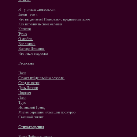
Я - учитель словесности
Закон - это я
Что вы делаете? Интервью с предпинимателем
Как исполнять свои желания
Капитан
Тузик
О любви.
Все лживо.
Виктор Пелевин.
Что такое старость?
Рассказы
Поэт
Сюжет найденный на вокзале.
След на песке
День Поэзии
Портрет
Лики
Трус
Испанский Гранд
Милая барышня и бывший прокурор.
Стальной гигант
Стихотворения
Ваша Победная весна.