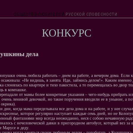
КОНКУРС
пушкины дела
опушки очень любила работать – днем на работе, а вечером дома. Если к
о осаживала: «Не видишь, я занята. Иди, займись делом!». Каким именно 
а слонялась по квартире и тихо пакостила, а то перемещалась во двор тож
дь в компашке.
ерепадали от мамы более конкретные указания – чего-нибудь прибрать ил
 очень ленивой девочкой, но такие поручения вводили ее в уныние, а пот
 окрика).
и дни, когда мама переделывала все дела дома и на работе, и у нее случ
оскресенье, которое регулярно наступает каждые семь дней, но не Колопу
енный фантазиями мир всегда неожиданно, неся с собою нечаянную радос
иналось с нечеловеческой давки в пригородном автобусе, который вез за 
е Марусе и деду.
 снова могла заняться своим любимым делом – поработать, а Колопушка 