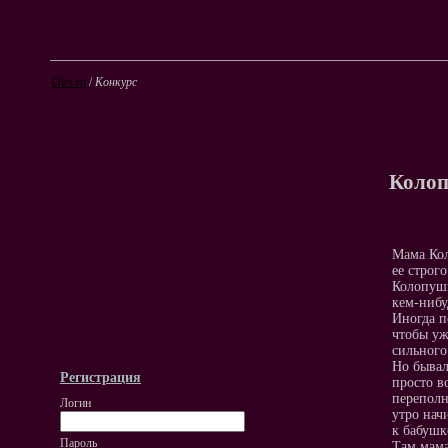
Olrs.ru
/
Конкурс
Коло
Мама Кол
ее строг
Колопушк
кем-нибу
Иногда п
чтобы уж
сильного
Но бывал
Регистрация
просто в
переполн
Логин
утро нач
к бабушк
Пароль
Там мама