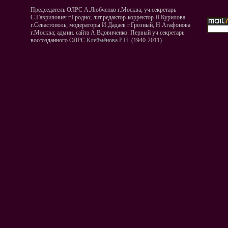
Председатель ОЛРС А.Любченко г.Москва; уч.секретарь
С.Гаврилович г.Гродно; лит.редактор-корректор Я.Курилова
г.Севастополь; модераторы И.Дадаев г.Грозный, Н.Агафонова
г.Москва; админ. сайта А.Вдовиченко. Первый уч.секретарь
воссозданного ОЛРС
Клеймёнова Р.Н.
(1940-2011).