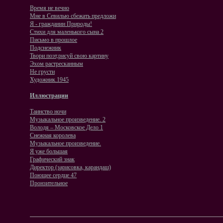
Время не вечно
Мне в Севилью сбежать предложи
Я - гражданин Природы!
Стихи для маленького сына 2
Письмо в прошлое
Подснежник
Твори поэт,рисуй свою картину
Эхом растресканным
Не грусти
Художник.1945
Иллюстрации
Таинство ночи
Музыкальное произведение. 2
Володя – Московское Дело 1
Снежная королева
Музыкальное произведение.
Я уже большая
Графический знак
Директор (зарисовка, карандаш)
Поющее сердце 47
Пронзительное