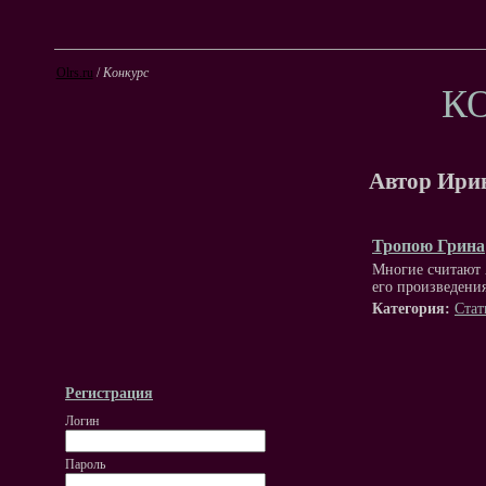
Olrs.ru
/
Конкурс
К
Автор Ири
Тропою Грина
Многие считают 
его произведения
Категория:
Стат
Регистрация
Логин
Пароль