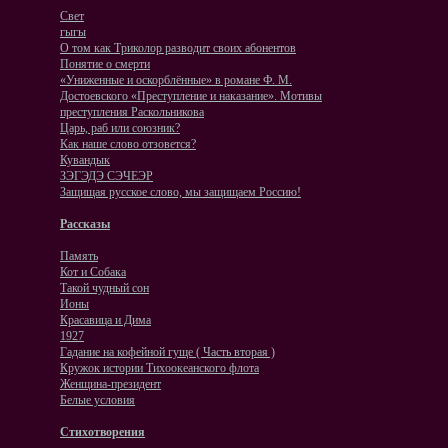
Свет
гыгы
О том как Триколор разводит своих абонентов
Понятие о смерти
«Униженные и оскорблённые» в романе Ф. М.
Достоевского «Преступление и наказание». Мотивы
преступления Раскольникова
Царь, раб или союзник?
Как наше слово отзовется?
Кувандык
ЗЭГЭДЭ СЭЧЕЭР
Защищая русское слово, мы защищаем Россию!
Рассказы
Память
Кот и Собака
Такой чудный сон
Ионы
Красавица и Дима
1927
Гадание на кофейной гуще ( Часть вторая )
Кружок истории Тихоокеанского флота
Женщина-президент
Белые условия
Стихотворения