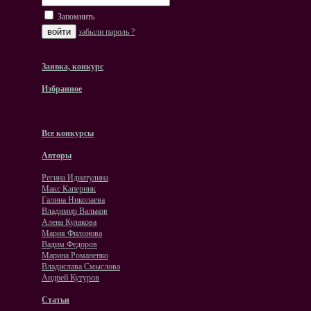
Запомнить
забыли пароль ?
Заявка, конкурс
Избранное
Все конкурсы
Авторы
Регина Идиатулина
Макс Каперник
Галина Николаева
Владимир Вальков
Алена Кулакова
Мария Филонова
Вадим Федоров
Марина Романенко
Владислава Смыслова
Андрей Кутуров
Статьи