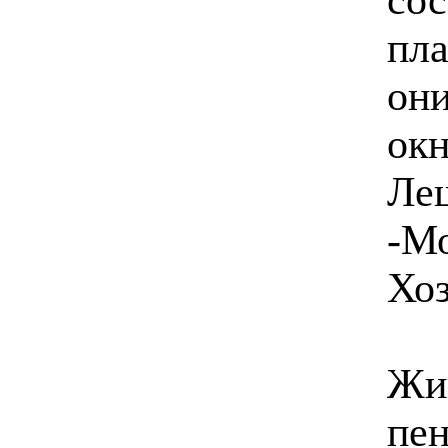
пла
они
окн
Леш
-Мо
Хоз
Жив
пен