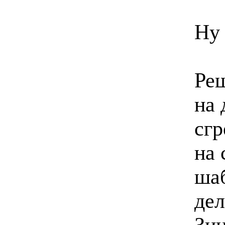
Ну 
Реш
на 
сгр
на 
шаб
дел
Зин