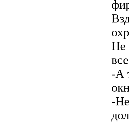
фи
Взд
охр
Не 
все
-А 
окн
-Не
до