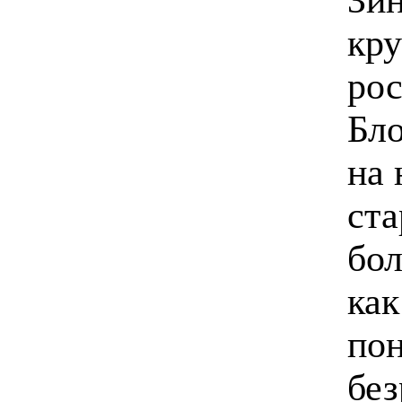
кру
рос
Бло
на 
ста
бол
как
пон
без