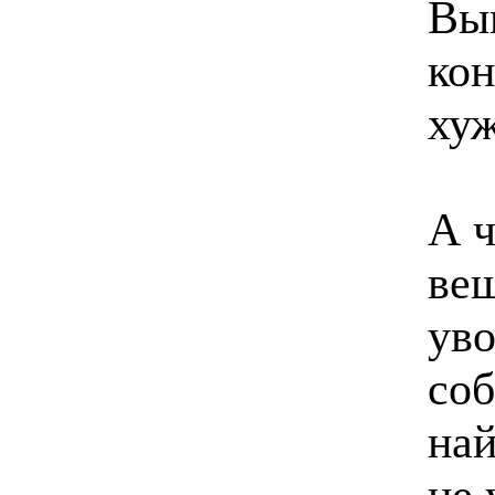
Выг
кон
хуж
А ч
вещ
уво
со
най
не 