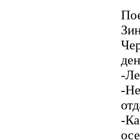
Пое
Зин
Чер
ден
-Ле
-Не
отд
-Ка
осе