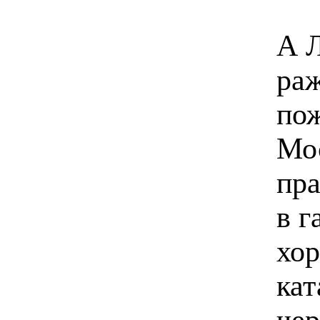
А Л
раж
пож
Мос
пра
в г
хор
кат
чер