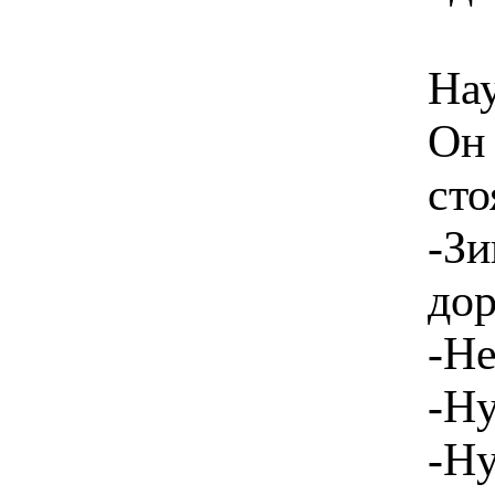
Нау
Он 
сто
-Зи
дор
-Не
-Ну
-Ну