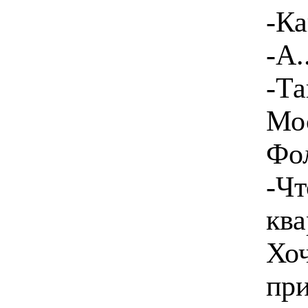
-К
-А..
-Та
Мос
Фол
-Чт
ква
Хоч
при