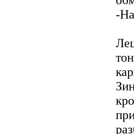
-На
Леш
тон
кар
Зин
кро
при
раз