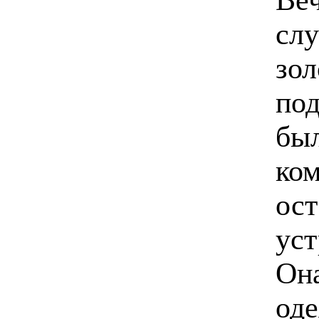
слу
зол
под
был
ком
ост
уст
Она
оде