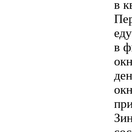
в к
Пер
еду
в ф
окн
ден
окн
при
Зин
сос