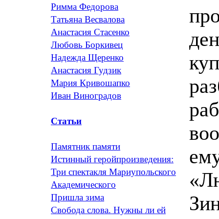
Римма Федорова
про
Татьяна Весвалова
Анастасия Стасенко
ден
Любовь Боркивец
ку
Надежда Щеренко
Анастасия Гудзик
раз
Мария Кривошапко
Иван Виноградов
раб
Статьи
воо
Памятник памяти
ему
Истинный геройпроизведения:
Три спектакля Мариупольского
«Лю
Академического
Зин
Пришла зима
Свобода слова. Нужны ли ей