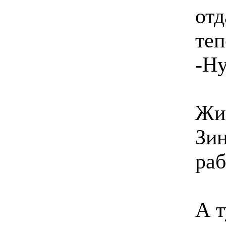
отд
теп
-Ну
Жив
Зи
раб
А т