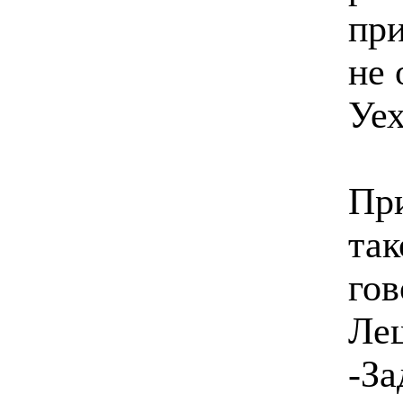
при
не 
Уех
При
так
гов
Леш
-За