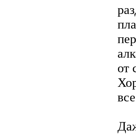
раз
пла
пер
алк
от 
Хор
все
Да