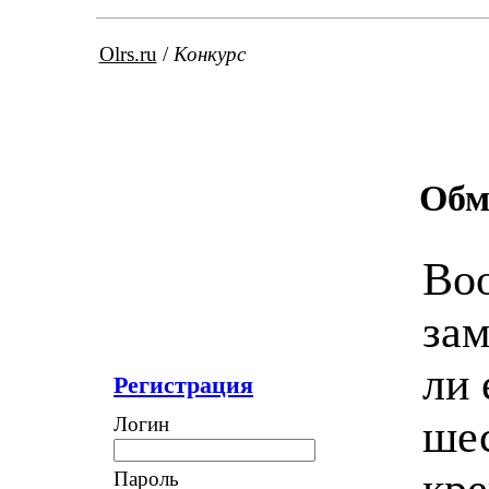
Olrs.ru
/
Конкурс
Об
Воо
зам
ли 
Регистрация
шес
Логин
кр
Пароль