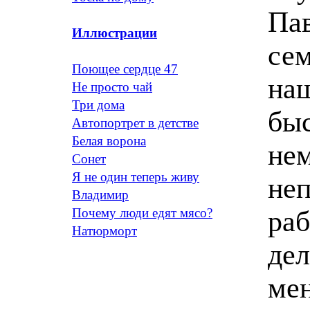
Пав
Иллюстрации
сем
Поющее сердце 47
наш
Не просто чай
Три дома
быс
Автопортрет в детстве
Белая ворона
нем
Сонет
Я не один теперь живу
неп
Владимир
раб
Почему люди едят мясо?
Натюрморт
дел
мен