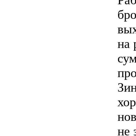
бро
вых
на 
сум
про
Зин
хор
нов
не 