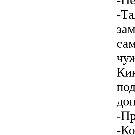
-Та
за
сам
чуж
Кин
под
доп
-Пр
-Ко