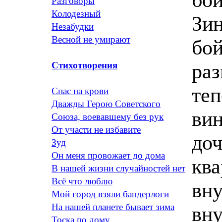
Разговоры
Колодезный
Зин
Незабудки
Весной не умирают
бой
раз
Стихотворения
теп
Спас на крови
Дважды Герою Советского
вин
Союза, воевавшему без рук
От участи не избавите
доч
Зуд
Он меня провожает до дома
ква
В нашей жизни случайностей нет
Всё что люблю
вну
Мой город взяли бандерлоги
На нашей планете бывает зима
вну
Тоска по дому