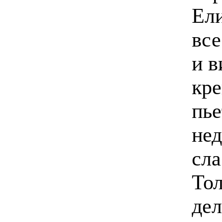
Ели
все
и в
кре
пье
нед
сла
Тол
дел