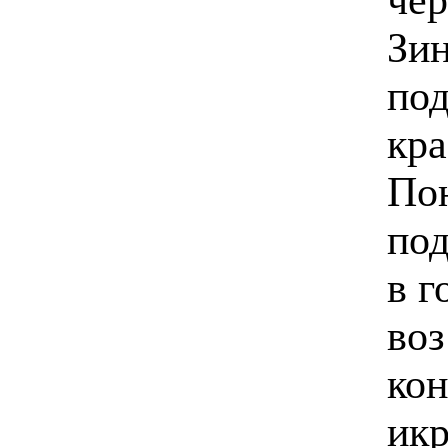
Зин
под
кр
Пон
под
в г
воз
кон
икр