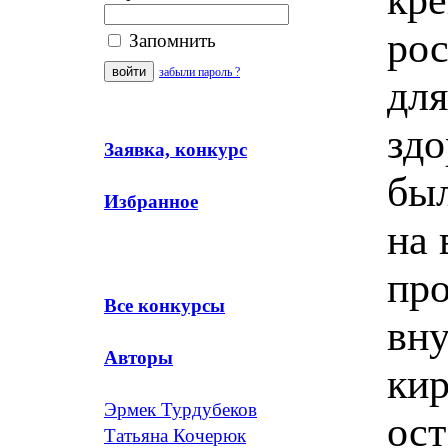
рос
Запомнить
забыли пароль ?
для
здо
Заявка, конкурс
был
Избранное
на 
про
Все конкурсы
вну
Авторы
кир
Эрмек Турдубеков
ост
Татьяна Кочерюк