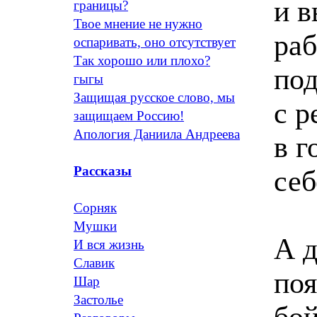
и в
границы?
Твое мнение не нужно
раб
оспаривать, оно отсутствует
Так хорошо или плохо?
под
гыгы
Защищая русское слово, мы
с р
защищаем Россию!
Апология Даниила Андреева
в г
Рассказы
себ
Сорняк
Мушки
А д
И вся жизнь
Славик
поя
Шар
Застолье
бой