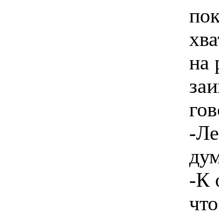
пок
хва
на 
заи
гов
-Ле
ду
-К 
что