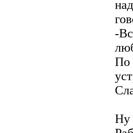
над
гов
-Вс
люб
По 
уст
Сла
Ну 
Раб