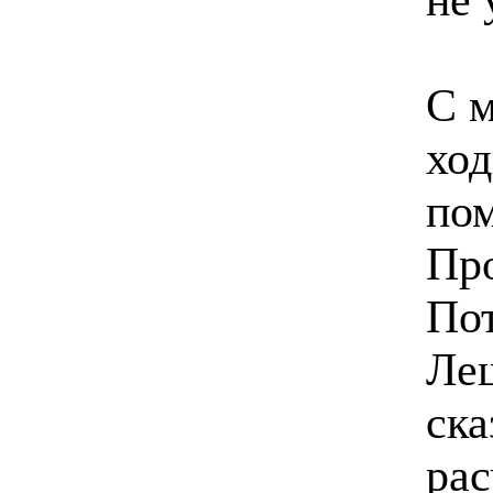
С 
ход
пом
Про
Пот
Леш
ска
рас