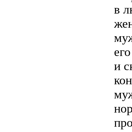
в л
жен
муж
его
и с
кон
муж
нор
про