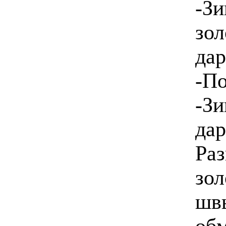
-Зи
зол
дар
-П
-Зи
дар
Раз
зол
швы
об