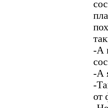
сос
пла
пох
так
-А 
сос
-А 
-Та
от
-Не