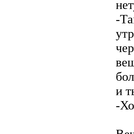
нет
-Та
утр
чер
вещ
бол
и т
-Хо
Веч