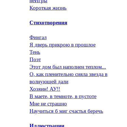
неИгры
Короткая жизнь
Стихотворения
Фингал
Я дверь прикрою в прошлое
Тень
Поэт
Этот дом был наполнен теплом...
О, как пленительно сияла звезда в
волнующей дали
Хозяин! АУ!!
В маете, в темноте, в пустоте
Мне не страшно
Научиться б миг счастья беречь
Иллюстрации