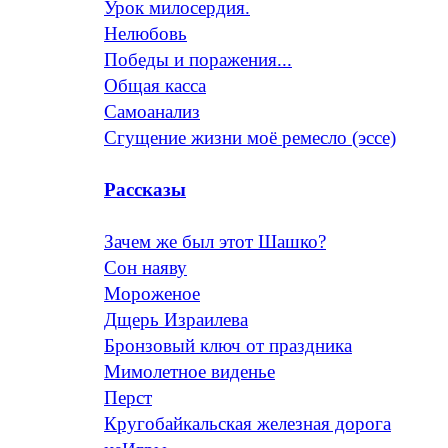
Урок милосердия.
Нелюбовь
Победы и поражения...
Общая касса
Самоанализ
Сгущение жизни моё ремесло (эссе)
Рассказы
Зачем же был этот Шашко?
Сон наяву
Мороженое
Дщерь Израилева
Бронзовый ключ от праздника
Мимолетное виденье
Перст
Кругобайкальская железная дорога