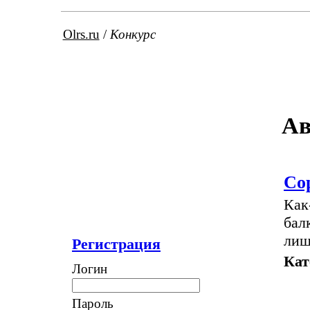
Olrs.ru
/
Конкурс
Ав
Со
Как
бал
лиш
Регистрация
Кат
Логин
Пароль