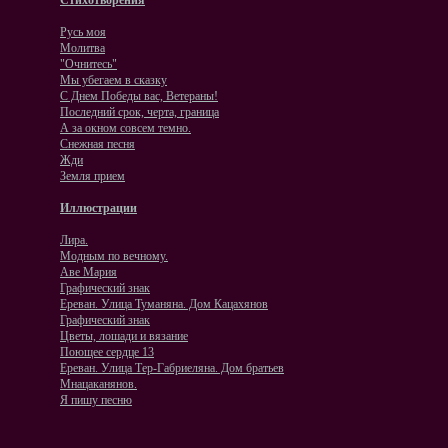
Стихотворения
Русь моя
Молитва
"Очнитесь"
Мы убегаем в сказку
С Днем Победы вас, Ветераны!
Последний срок, черта, граница
А за окном совсем темно.
Снежная песня
Жди
Земля прием
Иллюстрации
Лира.
Модным по вечному.
Аве Мария
Графический знак
Ереван. Улица Туманяна. Дом Кацахянов
Графический знак
Цветы, лошади и вязание
Поющее сердце 13
Ереван. Улица Тер-Габриеляна. Дом братьев
Мнацаканянов.
Я пишу песню