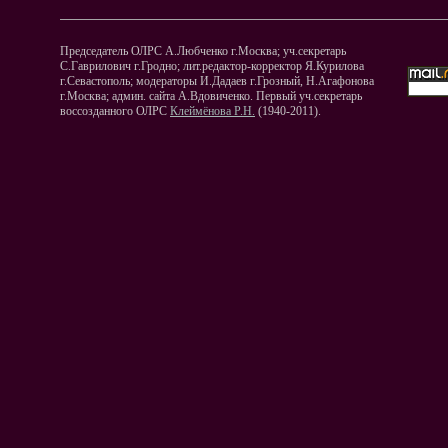
Председатель ОЛРС А.Любченко г.Москва; уч.секретарь
С.Гаврилович г.Гродно; лит.редактор-корректор Я.Курилова
г.Севастополь; модераторы И.Дадаев г.Грозный, Н.Агафонова
г.Москва; админ. сайта А.Вдовиченко. Первый уч.секретарь
воссозданного ОЛРС
Клеймёнова Р.Н.
(1940-2011).