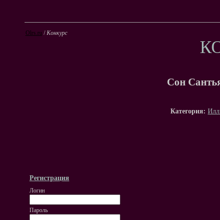
Olrs.ru
/
Конкурс
К
Сон Санть
Категория:
Илл
Регистрация
Логин
Пароль