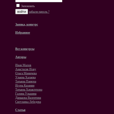
Запомнить
забыли пароль ?
Заявка, конкурс
Избранное
Все конкурсы
Авторы
Иван Малов
Анастасия Иову
Ольга Миничева
Ульяна Халаева
Татьяна Панюра
Игорь Казанин
Татьяна Характерова
Галина Ульшина
Данькова Валентина
Светланка Лебедева
Статьи