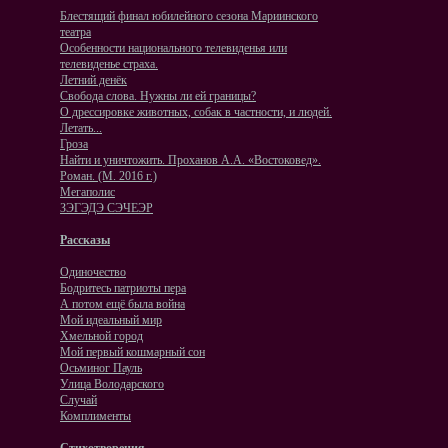
Блестящий финал юбилейного сезона Мариинского
театра
Особенности национального телевиденья или
телевиденье страха.
Летний денёк
Свобода слова. Нужны ли ей границы?
О дрессировке животных, собак в частности, и людей.
Летать...
Гроза
Найти и уничтожить. Проханов А.А. «Востоковед».
Роман. (М. 2016 г.)
Мегаполис
ЗЭГЭДЭ СЭЧЕЭР
Рассказы
Одиночество
Бодритесь патриоты пера
А потом ещё была война
Мой идеальный мир
Хмельной город
Мой первый кошмарный сон
Осьминог Пауль
Улица Володарского
Случай
Комплименты