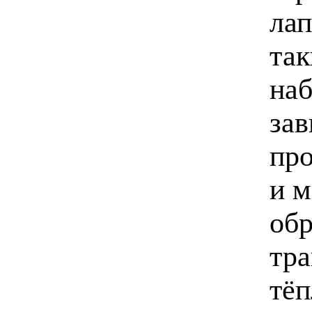
лап
так
наб
зав
про
и м
обр
тра
тёп