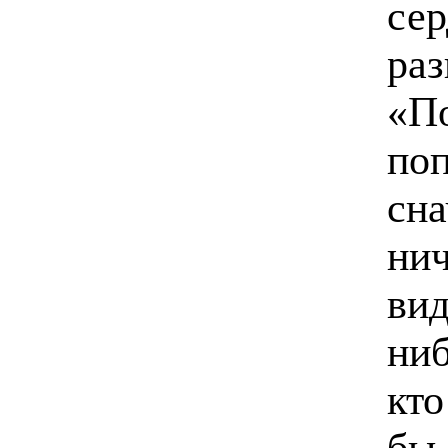
сер
ра
«По
по
сна
нич
вид
ниб
кто
бы 