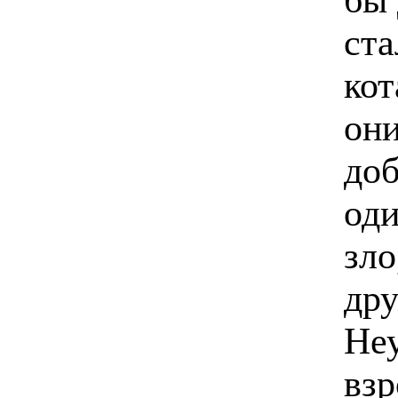
ста
кот
они
доб
оди
зло
дру
Неу
взр