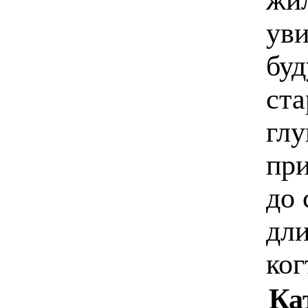
уви
буд
ста
гл
при
до 
дл
ког
Ка