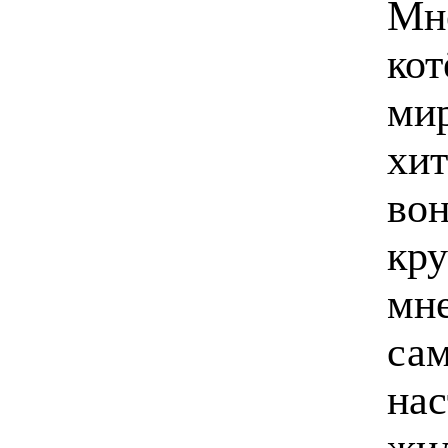
Мн
кот
мир
хит
вон
кру
мне
сам
нас
жил