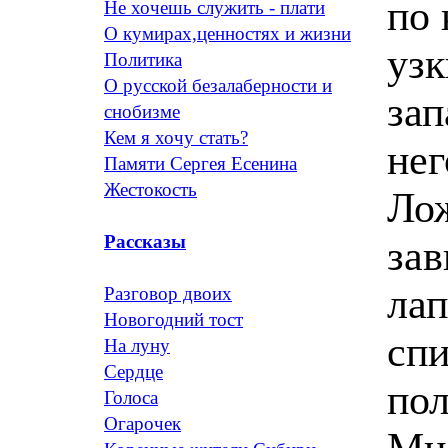
по 
Не хочешь служить - плати
О кумирах,ценностях и жизни
узк
Политика
О русской безалаберности и
зап
снобизме
Кем я хочу стать?
нег
Памяти Сергея Есенина
Жестокость
Лож
Рассказы
зав
лап
Разговор двоих
Новогодний тост
спи
На луну
Сердце
по
Голоса
Огарочек
Мне