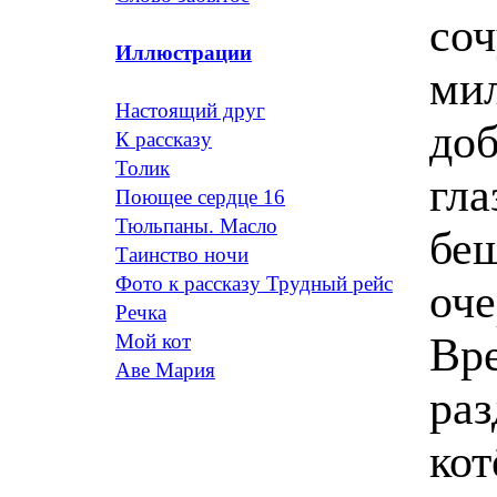
соч
Иллюстрации
мил
Настоящий друг
доб
К рассказу
Толик
гла
Поющее сердце 16
Тюльпаны. Масло
беш
Таинство ночи
Фото к рассказу Трудный рейс
оче
Речка
Вр
Мой кот
Аве Мария
раз
кот