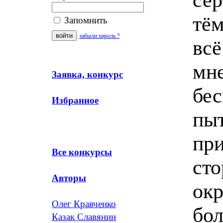
тём
Запомнить
забыли пароль ?
всё
мне
Заявка, конкурс
бес
Избранное
пыт
при
Все конкурсы
сто
Авторы
окр
Олег Кравченко
бо
Казак Славянин