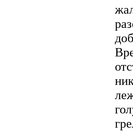
жал
раз
доб
Вре
отс
ник
леж
гол
гре