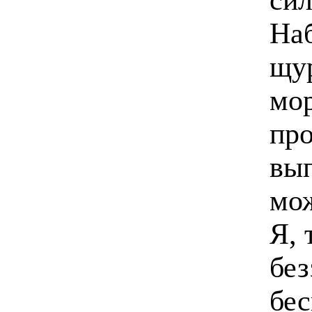
На
щур
мор
пр
вып
мож
Я, 
без
бес