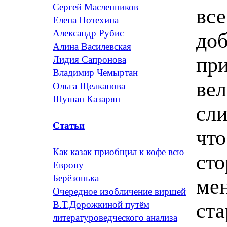
Сергей Масленников
все
Елена Потехина
Александр Рубис
доб
Алина Василевская
пр
Лидия Сапронова
Владимир Чемыртан
вел
Ольга Щелканова
Шушан Казарян
сли
Статьи
что
Как казак приобщил к кофе всю
сто
Европу
Берёзонька
мен
Очередное изобличение виршей
ста
В.Т.Дорожкиной путём
литературоведческого анализа