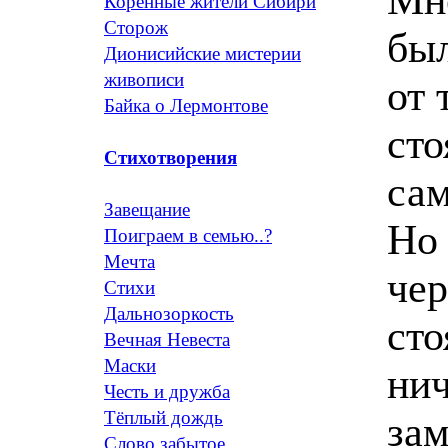
Коренные жители Сибири
Сторож
был
Дионисийские мистерии
живописи
от 
Байка о Лермонтове
сто
Стихотворения
сам
Завещание
Но 
Поиграем в семью..?
Мечта
чер
Стихи
Дальнозоркость
сто
Вечная Невеста
Маски
нич
Честь и дружба
Тёплый дождь
зам
Слово забытое