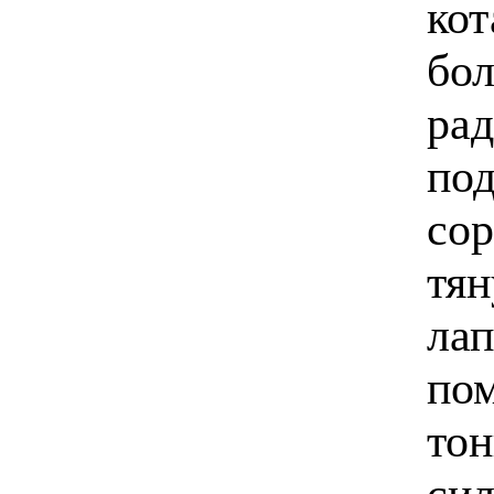
кот
бол
рад
под
сор
тян
лап
пом
тон
сил