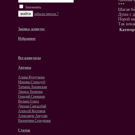
***
Запомнить
Шагая бо
забыли пароль ?
Душа с д
Порой мы
Так нена
Заявка, конкурс
Категор
Избранное
Все конкурсы
Авторы
Алина Кундукова
Марина Стародуб
Татьяна Локинская
Лариса Тюняева
Генадий Синицын
Вельян Ольга
Дархан Сансызбай
Алексей Косенков
Александр Амусин
Валентина Середкина
Статьи