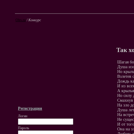
Olrs.ru
/
Конкурс
Так х
Шагая бо
Душа изо
Но крыль
Взлетев с
Дождь как
И из все
А крылья
Но силу 
Смахнув 
На зло д
Регистрация
Душа лет
На встре
Логин
Не сущес
И от тог
Пароль
Она на з
Любовь в