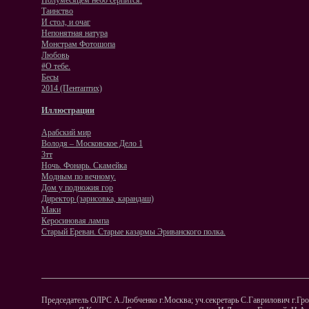
Полумесяцем небо серпится.
Таинство
И стол, и очаг
Непонятная натура
Монстрам Фотошопа
Любовь
#О тебе.
Бесы
2014 (Пентаптих)
Иллюстрации
Арабский мир
Володя – Московское Дело 1
3тт
Ночь. Фонарь. Скамейка
Модным по вечному.
Дом у подножия гор
Директор (зарисовка, карандаш)
Маки
Керосиновая лампа
Старый Ереван. Старые казармы Эриванского полка.
Председатель ОЛРС А.Любченко г.Москва; уч.секретарь С.Гаврилович г.Грод