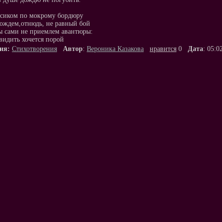
сиком по мокрому бордюру
ождем,отнюдь, не равный бой
 сами не приемлем авантюры:
видить хочется порой
ия:
Стихотворения
Автор
:
Вероника Казакова
нравится
0
Дата
: 05:0