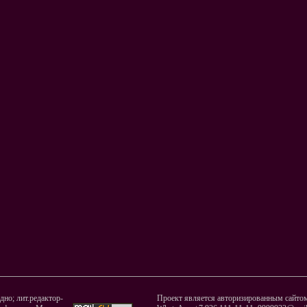
но; лит.редактор-
Проект является авторизированным сайтом 