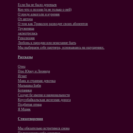
Если бы не было деревьев
Кое-что о поэзии (и не только о ней)
О вреде алкоголя и курения
От автора
О том как Триколор разводит своих абонентов
Труженица
засмотрелась
Революция
Любовь к пародии или нежелание быть
Мы выбираем себе партнера, основываясь на ощущениях.
Рассказы
Отец
Про Юрку и Леонида
Игнат
Маяк и странная девочка
Малышка Биби
Ботаники
Солдат бе имени и национальности
Кругобайкальская железная дорога
Подбитая птица
Я Мщик
Стихотворения
Мы обязательно встретимся снова