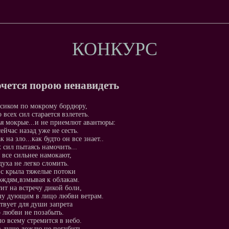
КОНКУРС
очется порою ненавидеть
сиком по мокрому бордюру,
 всех сил старается взлететь.
я мокрые...и не приемлют авантюры:
ейчас назад уже не сесть.
 на зло...как будто он все знает..
х сил пытаясь намочить...
 все сильнее намокают,
духа не легко сломить.
с крыла тяжелые потоки
ождям,взмывая к облакам.
ит на встречу дикой боли,
чу дующим в лицо любви ветрам.
твует для души запрета
о любви не позабыть.
ло всему стремится в небо.
 душе дождю не погубить.