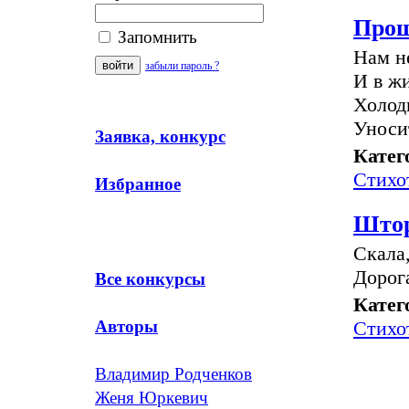
Про
Запомнить
Нам н
забыли пароль ?
И в жи
Холод
Уноси
Заявка, конкурс
Катег
Стихо
Избранное
Што
Скала,
Дорога
Все конкурсы
Катег
Стихо
Авторы
Владимир Родченков
Женя Юркевич