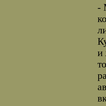
-
к
л
К
и
т
ра
а
в