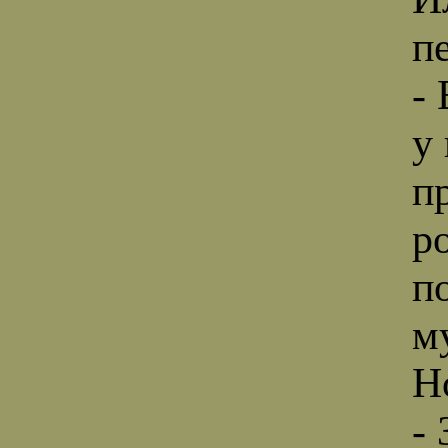
п
-
у 
п
р
п
м
Н
-