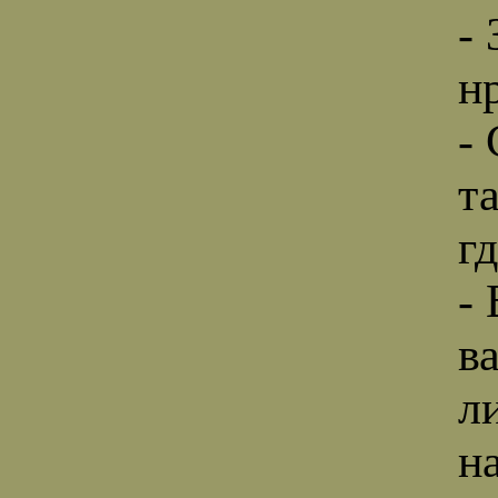
-
н
-
т
г
-
ва
л
н