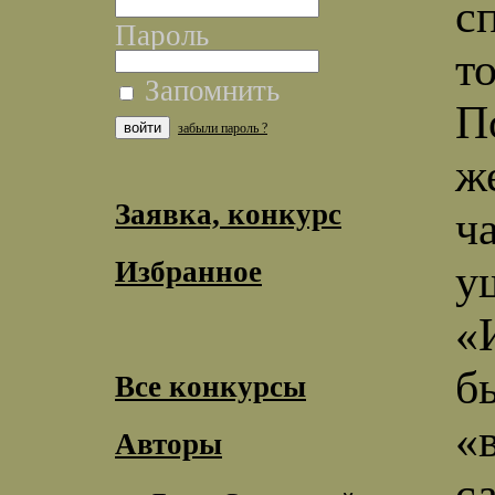
с
Пароль
т
Запомнить
П
забыли пароль ?
ж
Заявка, конкурс
ч
Избранное
у
«
б
Все конкурсы
«
Авторы
с