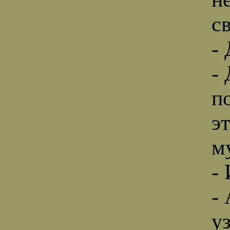
с
- 
-
п
э
м
- 
-
у