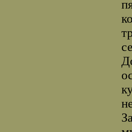
п
к
т
с
Д
о
к
н
З
м