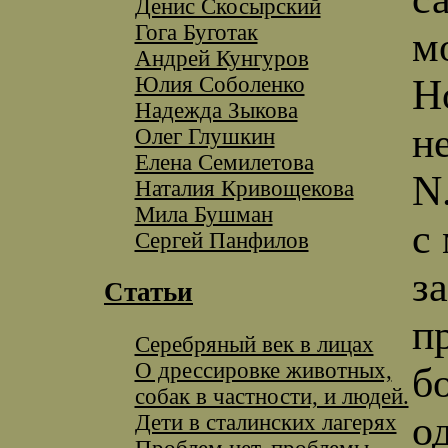
Денис Скосырский
Гога Буготак
м
Андрей Кунгуров
Юлия Соболенко
Н
Надежда Зыкова
н
Олег Глушкин
Елена Семилетова
N.
Наталия Кривощекова
Мила Бушман
с
Сергей Панфилов
за
Статьи
п
Серебряный век в лицах
О дрессировке животных,
б
собак в частности, и людей.
о
Дети в сталинских лагерях