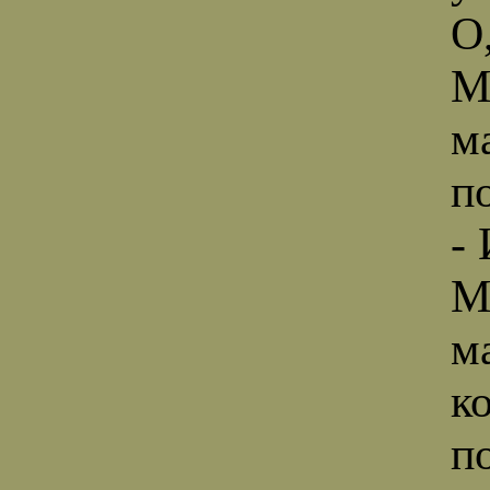
О
М
м
п
-
М
м
к
п