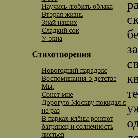
р
Научись любить облака
Вторая жизнь
с
Знай наших
Сладкий сок
б
У окна
з
Стихотворения
с
Новогодний парадокс
к
Воспоминания о детстве
Мы.
т
Сонет мне
Дорогую Москву покидал я
у
не раз
В парках клёны роняют
о
багрянец и солнечность
листьев
л