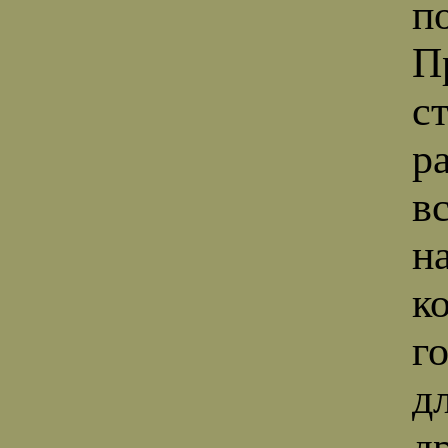
п
П
с
р
в
н
ко
г
д
д