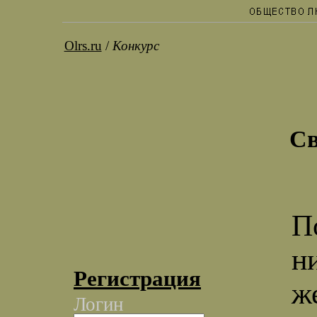
Olrs.ru
/
Конкурс
Св
П
н
Регистрация
ж
Логин