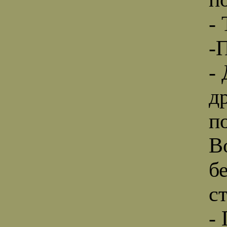
-
-
-
д
п
В
б
с
- 