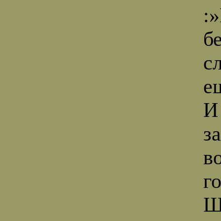
:
б
с
е
И
за
в
г
Щ