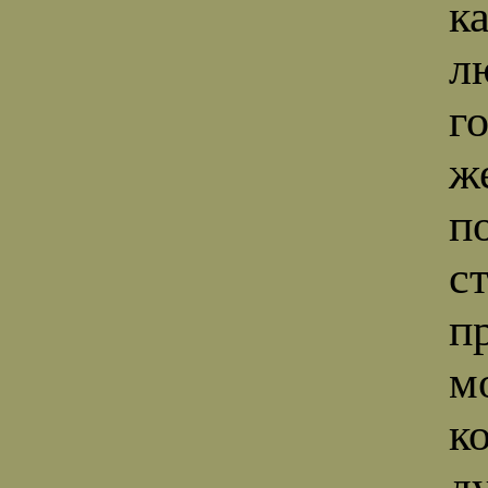
к
л
г
ж
п
с
п
м
к
д