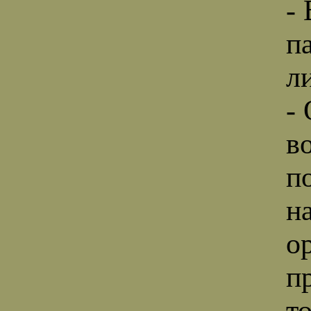
-
п
л
-
в
п
н
о
п
т