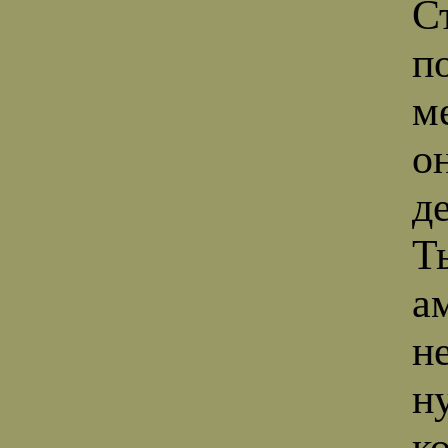
С
п
м
о
д
Т
а
н
н
к