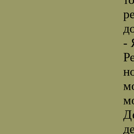
р
д
- 
Р
н
м
м
Д
д