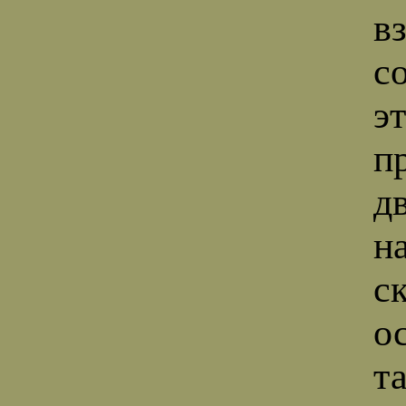
в
с
э
п
д
н
с
о
т