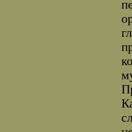
п
о
г
п
к
м
П
К
с
н