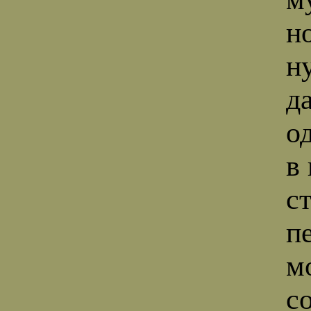
н
н
д
о
в
с
пе
м
с