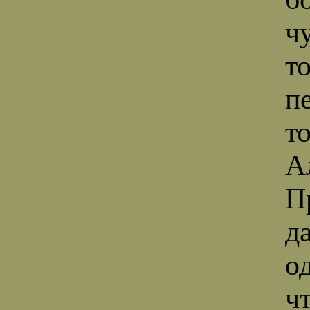
ч
т
п
т
А
П
д
о
ч