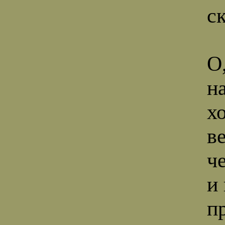
ск
О,
н
х
в
ч
и
п