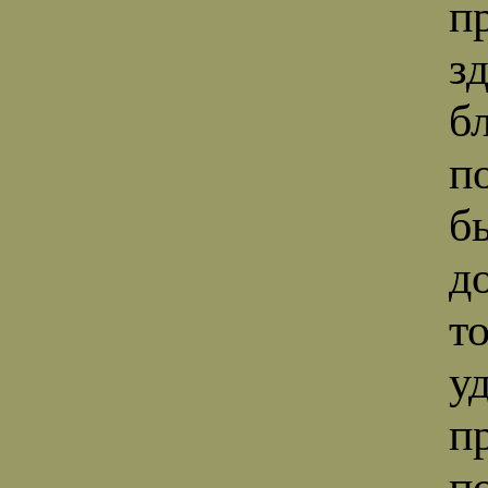
п
з
б
п
б
д
т
у
п
п