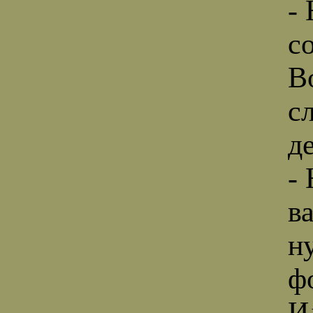
- 
с
В
с
д
-
в
н
ф
И