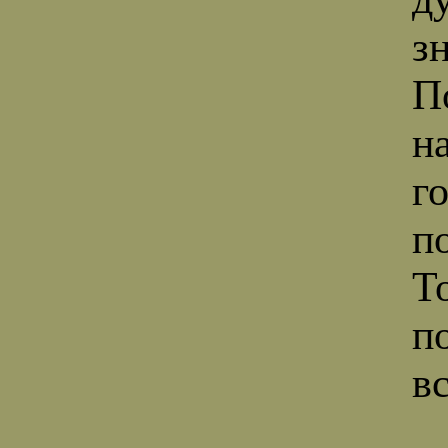
з
П
н
г
п
Т
п
в