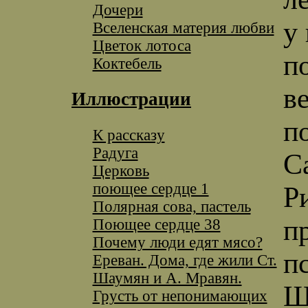
Дочери
у 
Вселенская материя любви
Цветок лотоса
п
Коктебель
в
Иллюстрации
п
К рассказу
Радуга
С
Церковь
поющее сердце 1
Р
Полярная сова, пастель
п
Поющее сердце 38
Почему люди едят мясо?
п
Ереван. Дома, где жили Ст.
Шаумян и А. Мравян.
Ш
Грусть от непонимающих