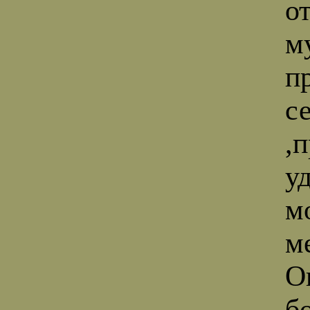
о
м
п
с
,
у
м
м
О
б