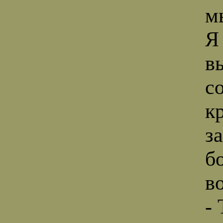
м
Я
в
с
к
з
б
в
-