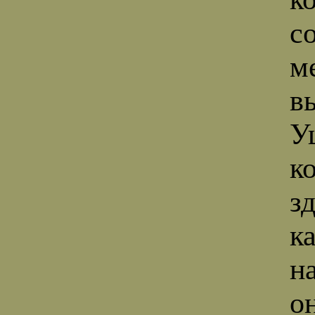
с
м
в
У
к
з
к
н
о