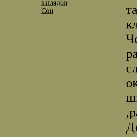
взглядов
т
Сон
к
Ч
р
с
о
ш
,р
Д