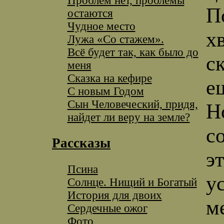
Проблем нет, проблемы
П
остаются
Чудное место
х
Лужа «Со стажем».
Всё будет так, как было до
с
меня
Сказка на кефире
е
С новым Годом
Сын Человеческий, придя,
Н
найдет ли веру на земле?
с
Рассказы
эт
Псина
у
Солнце. Нищий и Богатый
История для двоих
м
Сердечные ожог
Фото