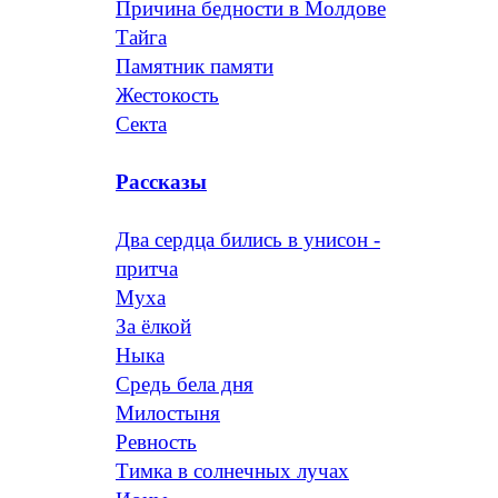
Причина бедности в Молдове
Тайга
Памятник памяти
Жестокость
Секта
Рассказы
Два сердца бились в унисон -
притча
Муха
За ёлкой
Ныка
Средь бела дня
Милостыня
Ревность
Тимка в солнечных лучах