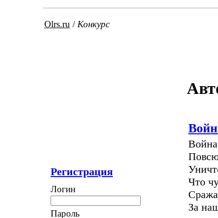
Olrs.ru
/
Конкурс
Авт
Войн
Война
Повсю
Уничт
Регистрация
Что ч
Логин
Сражая
За на
Пароль