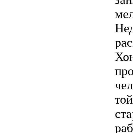
мел
Нед
рас
Хон
про
чел
той
ста
раб