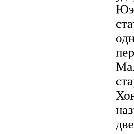
Юэ,
ста
одн
пер
Мал
ста
Хон
наз
две