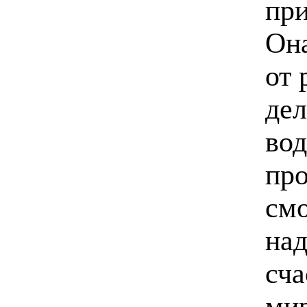
пр
Она
от 
дел
вод
про
смо
над
сча
мир