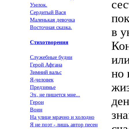
сес
Узелок.
Сердитый Вася
пок
Маленькая девочка
Восточная сказка.
в у
Кон
Стихотворения
или
Служебные будни
Герой Афгана
но 
Зимний вальс
Я-человек
жи
Предзимье
Эх, не пишется мне...
ден
Герои
Воин
зна
На улице мрачно и холодно
Я не поэт - лишь автор песен
сча