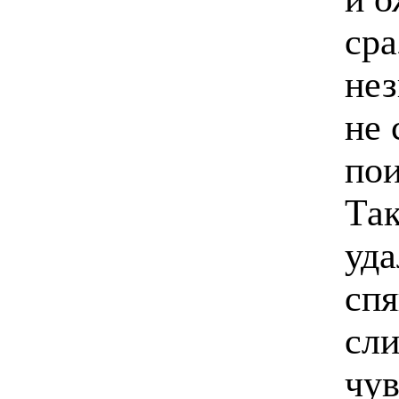
сра
нез
не 
пои
Так
уда
спя
сли
чув