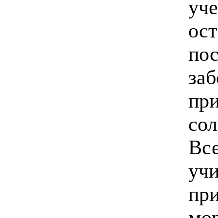
уче
ост
пос
заб
при
сол
Вс
учи
пр
мор