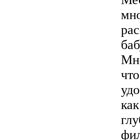
мно
ра
ба
Мно
что
удо
как
гл
фил