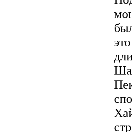
мо
был
это
дли
Шан
Пек
спо
Хай
стр