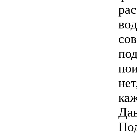
рас
вод
сов
под
пои
нет
каж
Дав
По