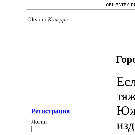
Olrs.ru
/
Конкурс
Гор
Есл
тяж
Юж
Регистрация
изд
Логин