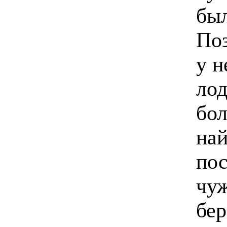
бы
Поз
у н
лод
бо
най
пос
чуж
бер