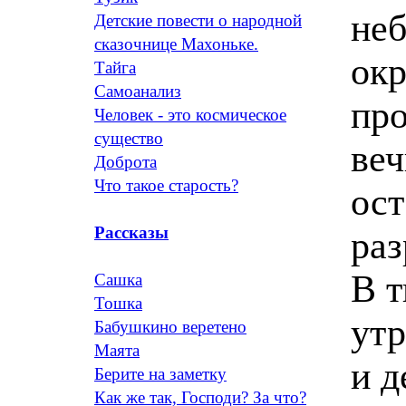
неб
Детские повести о народной
сказочнице Махоньке.
окр
Тайга
Самоанализ
про
Человек - это космическое
существо
ве
Доброта
Что такое старость?
ост
Рассказы
раз
В т
Сашка
Тошка
ут
Бабушкино веретено
Маята
и д
Берите на заметку
Как же так, Господи? За что?