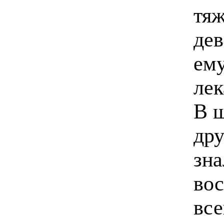
тяж
дев
ему
лек
В 
дру
зна
во
вс