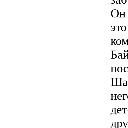
Он 
это
ком
Ба
пос
Шан
нег
дет
дру