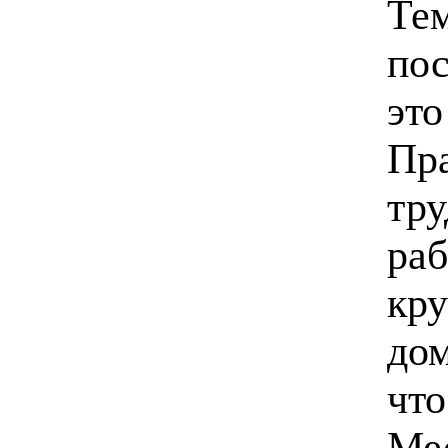
Тем
пос
это
Пра
тру
раб
кру
дом
что
Мес