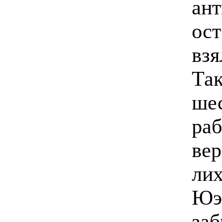
ант
ост
взя
Та
ше
раб
вер
лих
Юэ 
заб