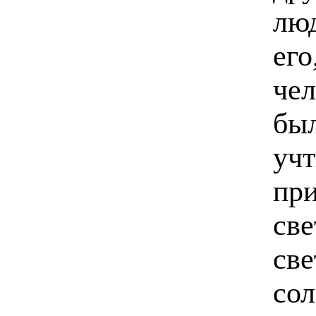
люд
его
чел
был
учт
при
све
св
сол