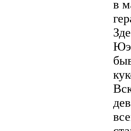
в м
гер
Зде
Юэ.
быв
кук
Вск
дев
все
ста