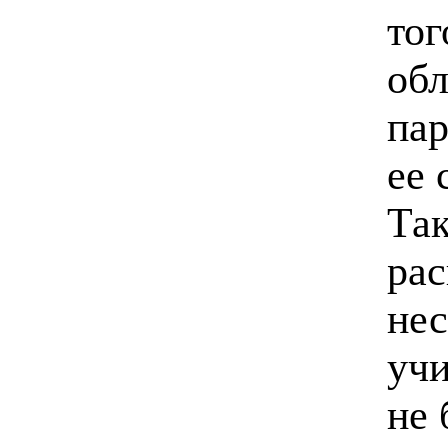
тог
об
пар
ее 
Та
рас
нес
учи
не 