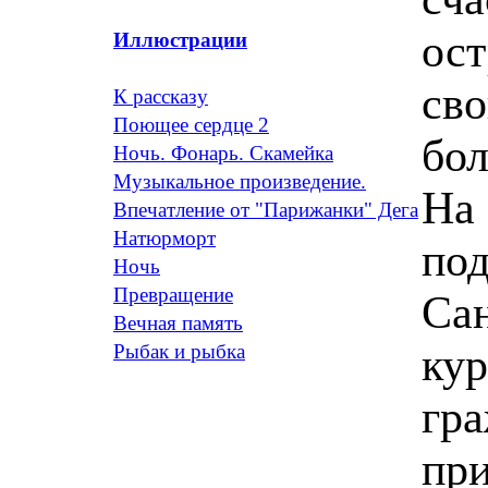
ост
Иллюстрации
св
К рассказу
Поющее сердце 2
бол
Ночь. Фонарь. Скамейка
Музыкальное произведение.
На 
Впечатление от "Парижанки" Дега
Натюрморт
под
Ночь
Превращение
Сан
Вечная память
кур
Рыбак и рыбка
гра
при