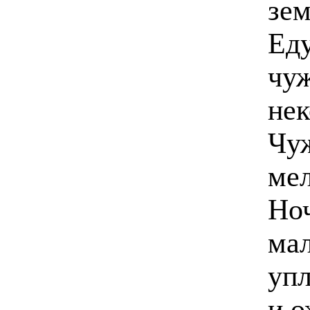
зем
Еду
чуж
нек
Чуж
мел
Но
мал
упл
и о