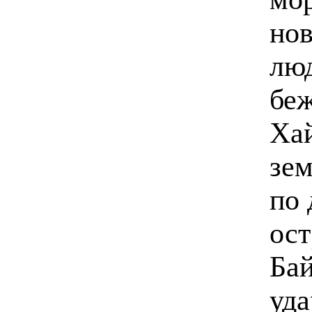
нов
лю
беж
Ха
зе
по 
ост
Бай
уда