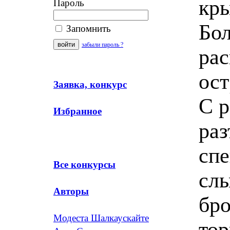
кры
Пароль
Бол
Запомнить
забыли пароль ?
рас
ост
Заявка, конкурс
С р
Избранное
ра
спе
Все конкурсы
сл
Авторы
бро
Модеста Шалкаускайте
тор