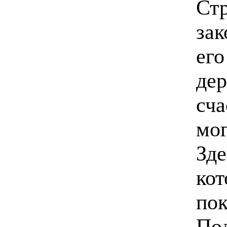
Ст
зак
его
дер
сча
мог
Зде
кот
пок
Под