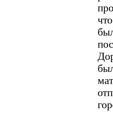
про
что
был
по
Дор
был
мат
отп
гор