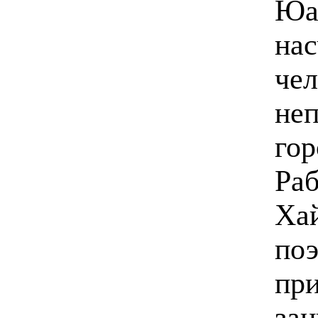
Юа
нас
чел
не
гор
Раб
Хай
по
при
зан