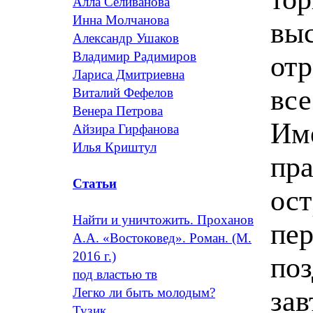
Алла Селиванова
Инна Молчанова
вы
Александр Ушаков
Владимир Радимиров
от
Лариса Дмитриевна
все
Виталий Фефелов
Венера Петрова
Име
Айзира Гирфанова
Илья Криштул
пра
Статьи
ост
Найти и уничтожить. Проханов
пе
А.А. «Востоковед». Роман. (М.
2016 г.)
поз
под властью тв
зав
Легко ли быть молодым?
Тузик