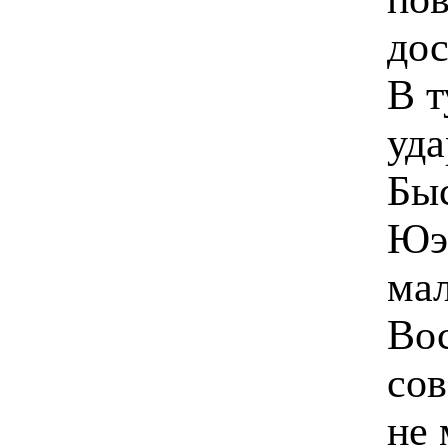
дос
В т
уда
Быс
Юэ 
ма
Во
сов
не 