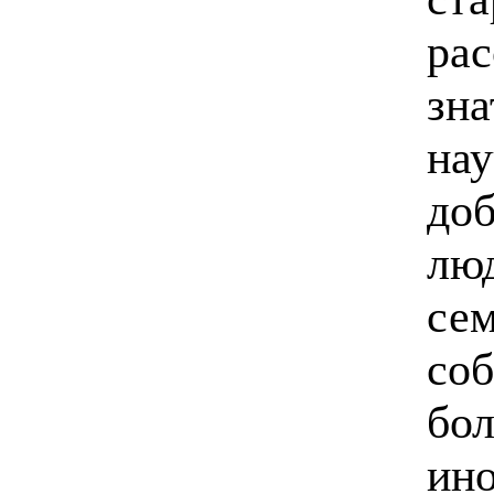
рас
зн
нау
доб
лю
сем
соб
бол
ино