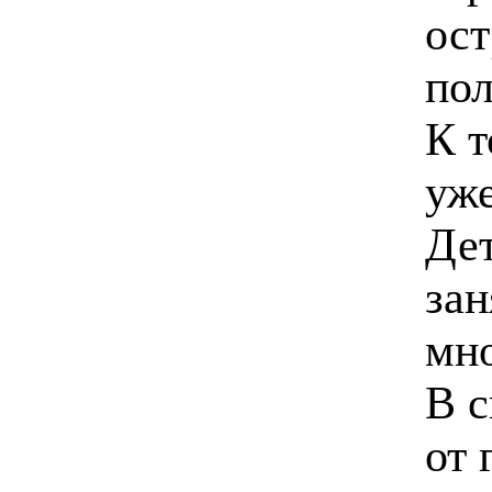
ост
пол
К т
уже
Дет
зан
мно
В с
от 