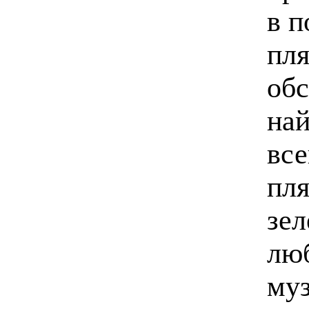
в п
пля
обс
най
все
пля
зел
люб
муз