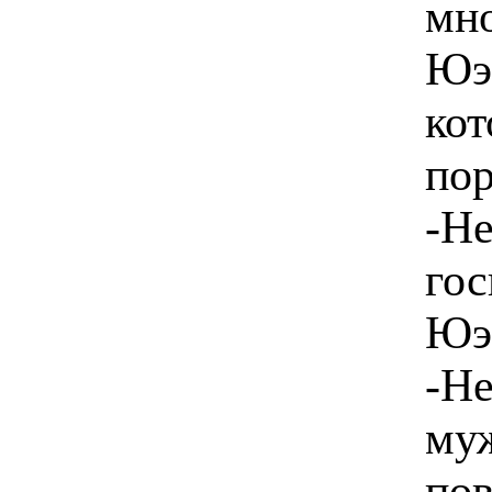
мно
Юэ 
кот
пор
-Не
гос
Юэ 
-Не
муж
пов