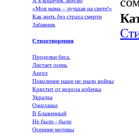
сом
А я кошечек люблю
«Моя мама – лучшая на свете!»
Ка
Как жить без страха смерти
Забавник
Ст
Стихотворения
Проделки беса.
Листает осень
Ангел
Поколение наше не знало войны
Кряхтит от мороза избенка
Украдка
Ожиданье
В Блаженный
Не было - было
Осенние мотивы