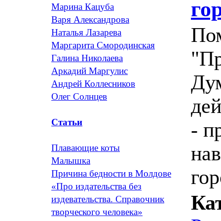
го
Марина Кацуба
Варя Александрова
Пом
Наталья Лазарева
Маргарита Смородинская
"Пр
Галина Николаева
Аркадий Маргулис
Дум
Андрей Коллесников
Олег Солнцев
дей
Статьи
- п
на
Плавающие коты
Малышка
гор
Причина бедности в Молдове
«Про издательства без
Ка
издевательства. Справочник
творческого человека»