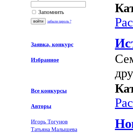
Ка
Запомнить
Ра
забыли пароль ?
Ис
Заявка, конкурс
Сем
Избранное
дру
Ка
Все конкурсы
Ра
Авторы
Но
Игорь Тогунов
Татьяна Малышева