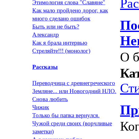
Ра
Этимология слова "Славяне"
Как мало пройдено дорог, как
много сделано ошибок
По
Быть или не быть?
Александр
Не
Как я брала интервью
Стреляйте!!! (монолог)
О б
Рассказы
Ка
Переводчица с древнегреческого
Ст
Земляне... или Новогодний НЛО.
Снова любить
Пр
Чижик
Только бы папка вернулся.
Ког
Чужой среди своих (ворчливые
заметки)