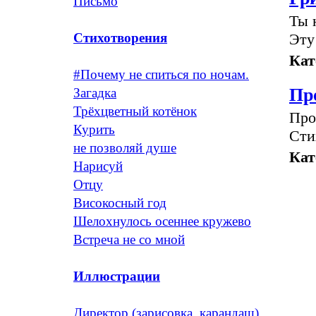
Письмо
Ты 
Эту
Стихотворения
Кат
#Почему не спиться по ночам.
Пр
Загадка
Трёхцветный котёнок
Про
Курить
Сти
не позволяй душе
Кат
Нарисуй
Отцу
Високосный год
Шелохнулось осеннее кружево
Встреча не со мной
Иллюстрации
Директор (зарисовка, карандаш)