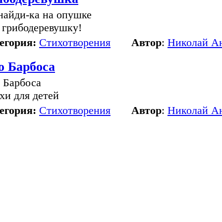
найди-ка на опушке
 грибодеревушку!
егория:
Стихотворения
Автор
:
Николай А
о Барбоса
 Барбоса
хи для детей
егория:
Стихотворения
Автор
:
Николай А