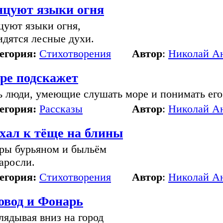
нцуют языки огня
цуют языки огня,
идятся лесные духи.
егория:
Стихотворения
Автор
:
Николай А
ре подскажет
ь люди, умеющие слушать море и понимать его
егория:
Рассказы
Автор
:
Николай А
ехал к тёще на блины
ры бурьяном и быльём
аросли.
егория:
Стихотворения
Автор
:
Николай А
овод и Фонарь
лядывая вниз на город