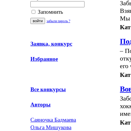
Заб
Взя
Запомнить
Мы 
забыли пароль ?
Кат
По
Заявка, конкурс
– П
отк
Избранное
его
Кат
Во
Все конкурсы
Заб
Авторы
хок
име
Саяночка Бадмаева
Кат
Ольга Мишукова