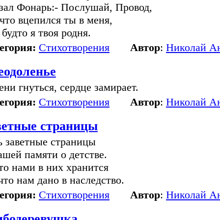
зал Фонарь:- Послушай, Провод,
 что вцепился ты в меня,
 будто я твоя родня.
егория:
Стихотворения
Автор
:
Николай А
еодоленье
ени гнуться, сердце замирает.
егория:
Стихотворения
Автор
:
Николай А
ветные страницы
ь заветные страницы
ашей памяти о детстве.
то нами в них хранится
 что нам дано в наследство.
егория:
Стихотворения
Автор
:
Николай А
ибодеревушка