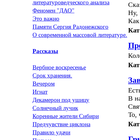
литературоведческого анализа
Ска
Феномен "ДАО"
Ну,
Это важно
Как
Памяти Сергия Радонежского
Кат
О современной массовой литературе.
Пр
Рассказы
Кол
Кат
Вербное воскресенье
Срок хранения.
За
Вечером
Ест
Игнат
В н
Декамерон под ушицу
Свя
Солнечный лучик
То,
Коренные жители Сибири
Кат
Предчувствие циклона
Правило удачи
Гр