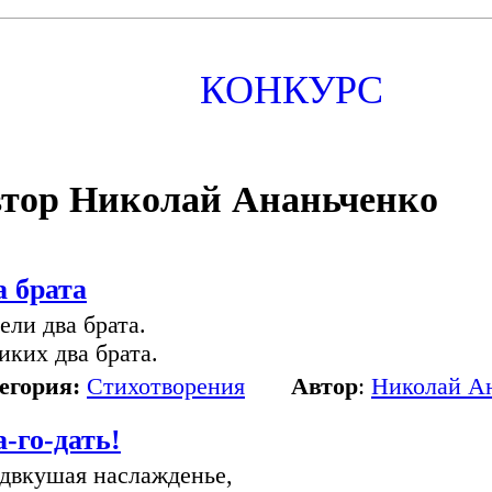
КОНКУРС
тор Николай Ананьченко
а брата
ели два брата.
иких два брата.
егория:
Стихотворения
Автор
:
Николай А
-го-дать!
двкушая наслажденье,