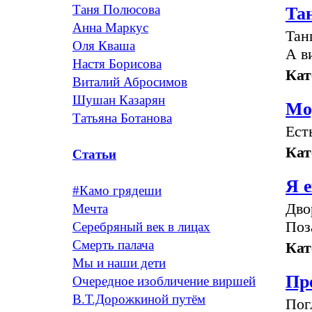
Таня Полюсова
Та
Анна Маркус
Тан
Оля Кваша
А в
Настя Борисова
Кат
Виталий Абросимов
Шушан Казарян
Мо
Татьяна Ботанова
Ест
Кат
Статьи
Я 
#Камо грядеши
Дво
Мечта
Поз
Серебряный век в лицах
Смерть палача
Кат
Мы и наши дети
Пр
Очередное изобличение виршей
В.Т.Дорожкиной путём
Пог