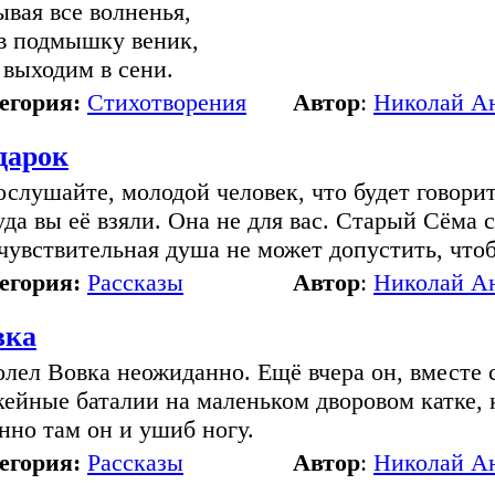
ывая все волненья,
в подмышку веник,
выходим в сени.
егория:
Стихотворения
Автор
:
Николай А
дарок
ослушайте, молодой человек, что будет говори
уда вы её взяли. Она не для вас. Старый Сёма 
 чувствительная душа не может допустить, чтоб
егория:
Рассказы
Автор
:
Николай А
вка
олел Вовка неожиданно. Ещё вчера он, вместе с
кейные баталии на маленьком дворовом катке, 
нно там он и ушиб ногу.
егория:
Рассказы
Автор
:
Николай А