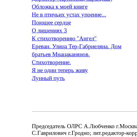
Обложка к моей книге
Не в птичьих устах упоение...
Поющее сердце
О лишениях 3
К стихотворению "Ангел"
Ереван. Улица Тер-Габриеляна. Дом
братьев Мнацаканянов.
Стихотворение.
Я не один теперь живу
Лунный путь
Председатель ОЛРС А.Любченко г.Москва;
С.Гаврилович г.Гродно; лит.редактор-кор