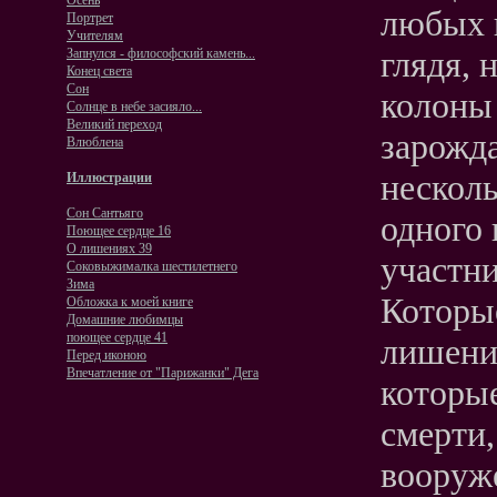
Осень
любых п
Портрет
Учителям
глядя, 
Запнулся - философский камень...
Конец света
Сон
колоны 
Солнце в небе засияло...
Великий переход
зарожд
Влюблена
несколь
Иллюстрации
Сон Сантьяго
одного 
Поющее сердце 16
О лишениях 39
участн
Соковыжималка шестилетнего
Зима
Которы
Обложка к моей книге
Домашние любимцы
поющее сердце 41
лишени
Перед иконою
Впечатление от "Парижанки" Дега
которые
смерти,
вооруж