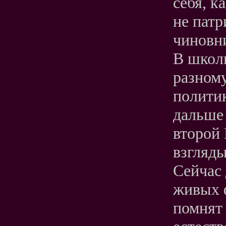
себя, к
не пат
чиновни
В школь
разном
политик
дальше 
второй 
взгляды
Сейчас 
живых 
помнят 