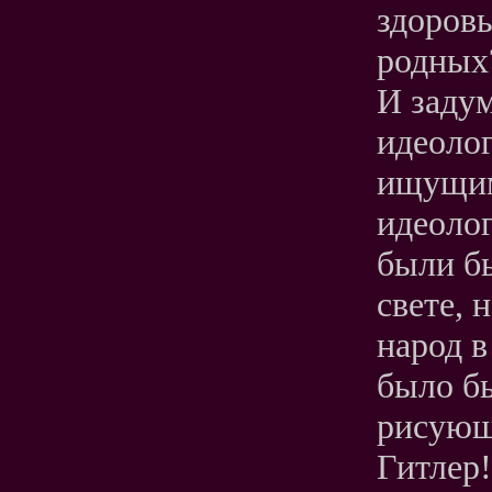
здоровь
родных
И заду
идеоло
ищущим
идеоло
были бы
свете, 
народ в
было бы
рисующ
Гитлер!