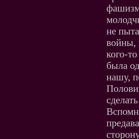
фашизм
молодчи
не пыта
войны, 
кого-то
была од
нашу, п
Полови
сделать
Вспомн
предав
сторон