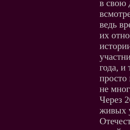
в свою 
всмотре
ведь вр
их отн
истори
участн
года, и
просто 
не мног
Через 2
живых 
Отечест