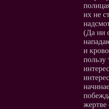
полицая
их не с
надсмо
(Да ни 
нападаю
и крово
пользу 
интерес
интерес
начинае
побежда
жертве 