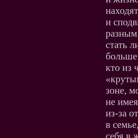
находят
и спод
разным
стать л
больше 
кто из 
«крутым
зоне, м
не имея
из-за о
в семье
себя в 