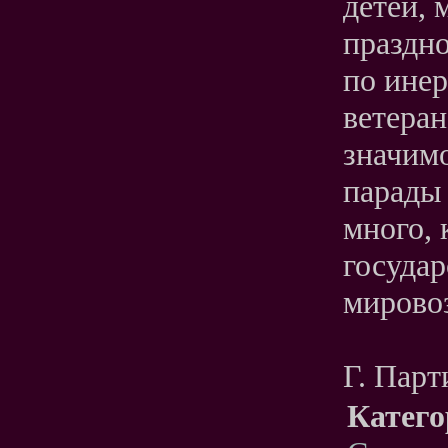
детей, 
праздно
по инер
ветеран
значимо
парады 
много, 
государ
мирово
Г. Парт
Катего