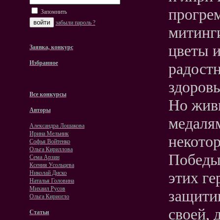
прогре
Запомнить
забыли пароль ?
митинги
цветы и
Заявка, конкурс
Избранное
радостн
здоров
Все конкурсы
Но жив
Авторы
медалям
Александра Лошакова
Ирина Мельник
некото
Софья Войтенко
Ольга Кириллова
Победы,
Сема Арзин
Ксения Усольцева
этих ге
Николай Диско
Наталья Головина
Михаил Русов
защити
Ольга Кириогло
своей, 
Статьи