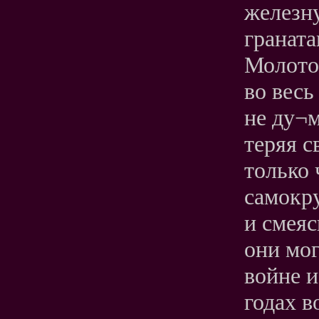
железн
граната
Молотов
во весь
не ду¬м
теряя с
только 
самокру
и смеяс
они мог
войне и
годах в