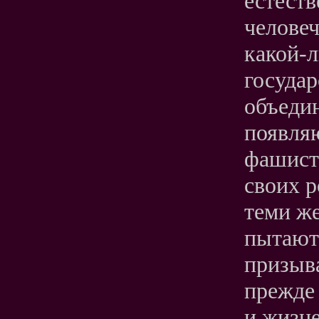
естест
человеч
какой-
государ
объеди
появля
фашист
своих р
теми ж
пытаютс
призыва
прежде
и жизн