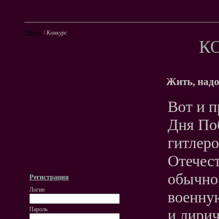
Olrs.ru
/
Конкурс
К
Жить, надо
Вот и 
Дня По
гитлер
Отечест
обычно
Регистрация
Логин
военную
Пароль
и лирич