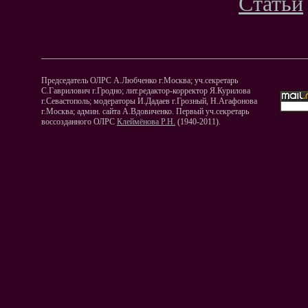
Статьи
Председатель ОЛРС А.Любченко г.Москва; уч.секретарь
С.Гаврилович г.Гродно; лит.редактор-корректор Я.Курилова
г.Севастополь; модераторы И.Дадаев г.Грозный, Н.Агафонова
г.Москва; админ. сайта А.Вдовиченко. Первый уч.секретарь
воссозданного ОЛРС
Клеймёнова Р.Н.
(1940-2011).