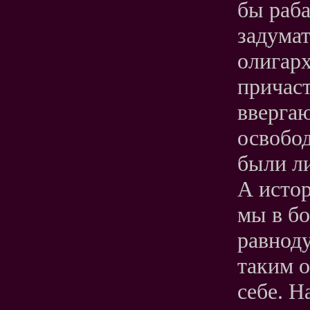
бы раб
задумат
олигарх
причас
вверга
освобод
были ли
А истор
мы в бо
равнод
таким о
себе. Н