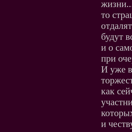
жизни.
то стра
отдалят
будут в
и о сам
при оче
И уже в
торжест
как сей
участни
которы
и честв