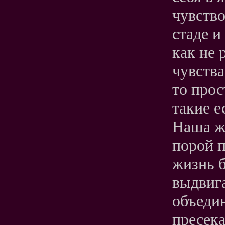
чувство
стаде и
как не 
чувства
то прос
такие е
Наша же
порой п
жизнь б
выдвиг
объеди
пресека