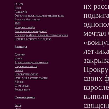
их расс
О Вере
Йося
Аршалуйс
подвига
Отбросить предрассудки и открыть глаза
Вопросы без ответов
однопол
1000
История и мифы
мечтал 
Зачем человек рождается?
Александр Май о написании стихотворения
Причина бедности в Молдове
«войнуш
Рассказы
летчика
Дневник
закрыв
Крекер
Хранительница памяти села
Случайное счастье
Прокруч
Голоса
Новогодняя сказка
своих ф
Один день в стране счастья
Яблоко
взросле
Шум дождя
Родное поле
выполн
Стихотворения
священ
Зверь