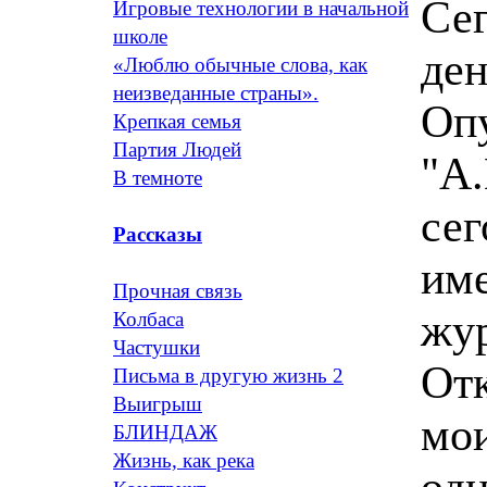
Се
Игровые технологии в начальной
школе
ден
«Люблю обычные слова, как
неизведанные страны».
Опу
Крепкая семья
Партия Людей
"А.
В темноте
сег
Рассказы
име
Прочная связь
жур
Колбаса
Частушки
От
Письма в другую жизнь 2
Выигрыш
мо
БЛИНДАЖ
Жизнь, как река
одн