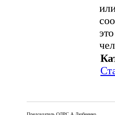
или
соо
это
чел
Ка
Ст
Председатель ОЛРС А.Любченко