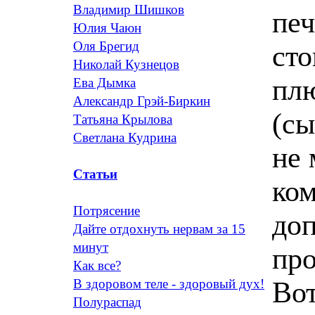
Владимир Шишков
печ
Юлия Чаюн
Оля Брегид
сто
Николай Кузнецов
плю
Ева Дымка
Александр Грэй-Биркин
(сы
Татьяна Крылова
Светлана Кудрина
не 
Статьи
ком
Потрясение
доп
Дайте отдохнуть нервам за 15
минут
про
Как все?
Вот
В здоровом теле - здоровый дух!
Полураспад