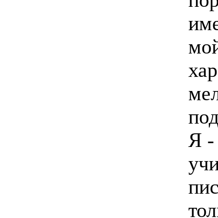
име
мо
хар
мел
под
Я -
учи
пис
тол