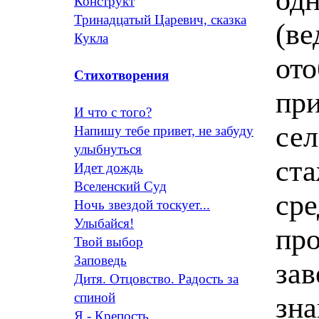
Конструкт
Тринадцатый Царевич, сказка
(ве
Кукла
ото
Стихотворения
при
И что с того?
сел
Напишу тебе привет, не забуду
улыбнуться
ста
Идет дождь
Вселенский Суд
сре
Ночь звездой тоскует...
Улыбайся!
про
Твой выбор
Заповедь
зав
Дитя. Отцовство. Радость за
спиной
зн
Я - Крепость