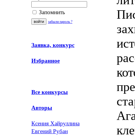
Пис
Запомнить
забыли пароль ?
зах
ист
Заявка, конкурс
рас
Избранное
кот
пре
Все конкурсы
ста
Авторы
Ага
Ксения Хайруллина
кле
Евгений Рубан