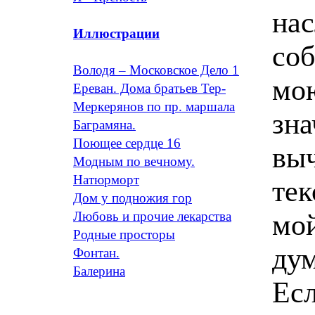
на
Иллюстрации
соб
Володя – Московское Дело 1
мою
Ереван. Дома братьев Тер-
Меркерянов по пр. маршала
зна
Баграмяна.
Поющее сердце 16
выч
Модным по вечному.
Натюрморт
тек
Дом у подножия гор
мой
Любовь и прочие лекарства
Родные просторы
дум
Фонтан.
Балерина
Есл