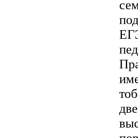
сем
под
ЕГ
пед
Пр
име
тоб
две
выс
пор