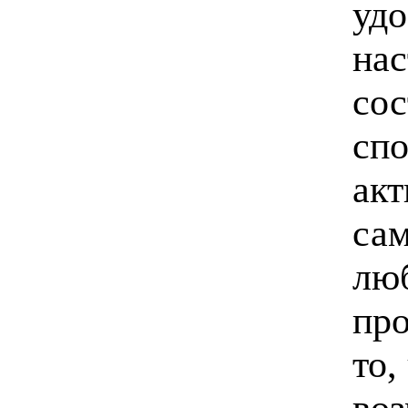
удо
нас
сос
сп
акт
са
люб
про
то,
воз