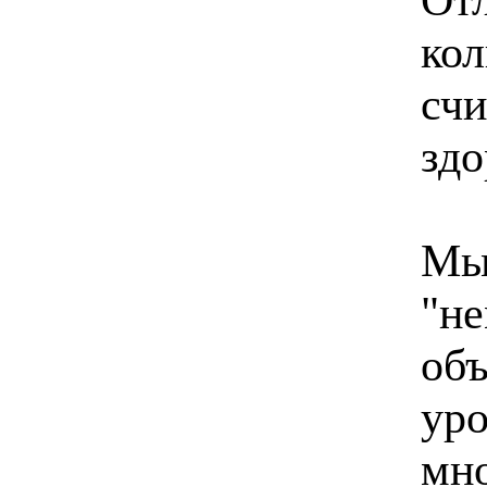
кол
счи
здо
Мы
"не
об
уро
мно