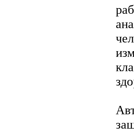
раб
ана
чел
изм
кла
здо
Авт
за