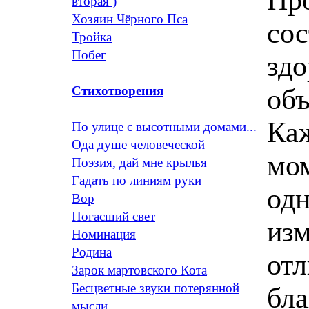
вторая )
Хозяин Чёрного Пса
сос
Тройка
Побег
зд
объ
Стихотворения
Ка
По улице с высотными домами...
Ода душе человеческой
мом
Поэзия, дай мне крылья
Гадать по линиям руки
од
Вор
Погасший свет
изм
Номинация
Родина
отл
Зарок мартовского Кота
Бесцветные звуки потерянной
бл
мысли ...