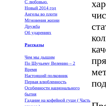
хар
С любовью.
Новый 2014 год
чис
Ангелы во плоти
Мгновения жизни
ста
Дружба
Об ударениях
кол
Рассказы
кач
Чем мы дышим
пр
По Щучьему Велению – 2
мет
Время
Настоящий полковник
по
Первая влюбленность
Особенности национального
бытия
Гадание на кофейной гуще ( Часть
Пр