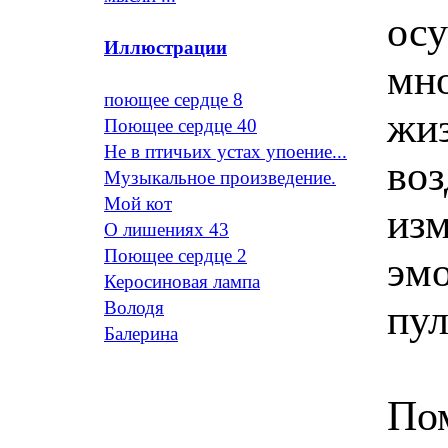
ос
Иллюстрации
мн
поющее сердце 8
жиз
Поющее сердце 40
Не в птичьих устах упоение...
воз
Музыкальное произведение.
Мой кот
изм
О лишениях 43
Поющее сердце 2
эмо
Керосиновая лампа
пул
Володя
Балерина
По