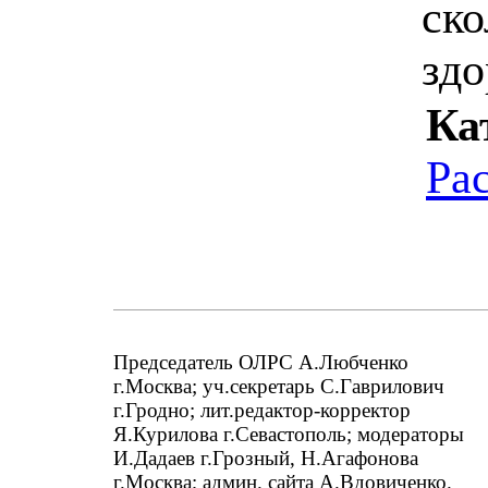
ско
здо
Ка
Ра
Председатель ОЛРС А.Любченко
г.Москва; уч.секретарь С.Гаврилович
г.Гродно; лит.редактор-корректор
Я.Курилова г.Севастополь; модераторы
И.Дадаев г.Грозный, Н.Агафонова
г.Москва; админ. сайта А.Вдовиченко.