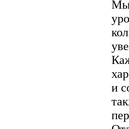
Мы
уро
кол
уве
Ка
хар
и с
та
пер
От