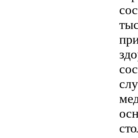
сос
тыс
при
здо
сос
слу
мед
ос
сто