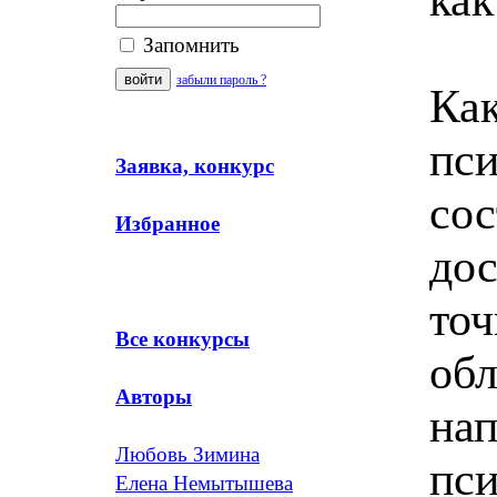
Запомнить
забыли пароль ?
Как
пс
Заявка, конкурс
сос
Избранное
дос
точ
Все конкурсы
обл
Авторы
нап
Любовь Зимина
пси
Елена Немытышева