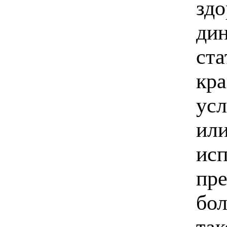
зд
дин
ста
кра
усл
или
исп
пре
бо
так