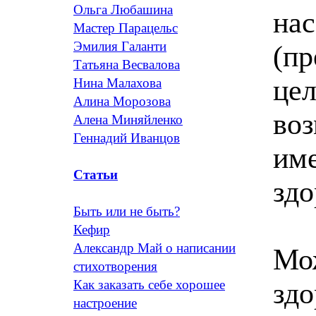
Ольга Любашина
нас
Мастер Парацельс
Эмилия Галанти
(пр
Татьяна Весвалова
цел
Нина Малахова
Алина Морозова
воз
Алена Миняйленко
Геннадий Иванцов
име
Статьи
здо
Быть или не быть?
Кефир
Александр Май о написании
Мож
стихотворения
здо
Как заказать себе хорошее
настроение