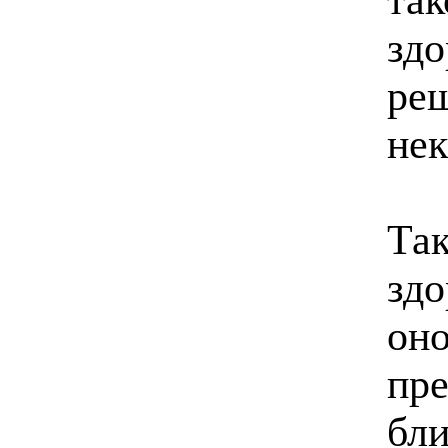
здо
реш
нек
Так
здо
он
пре
бли