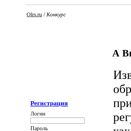
Olrs.ru
/
Конкурс
А В
Изв
обр
при
Регистрация
рег
Логин
как
Пароль