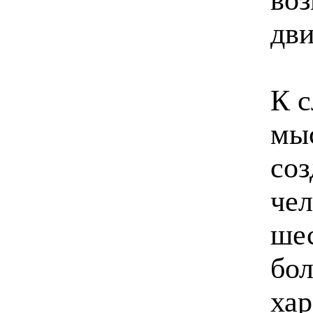
дви
К с
мыс
соз
чел
шес
бол
хар