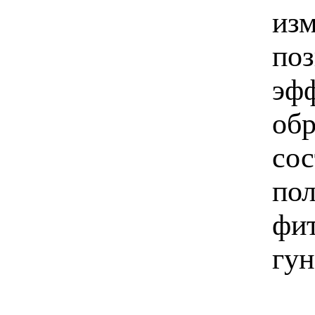
изм
поз
эфф
обр
со
пол
фи
гун