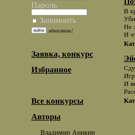
По
Пароль
В к
Уби
Запомнить
Не 
забыли пароль ?
И ч
Кат
Заявка, конкурс
Эй
Сду
Избранное
Игр
И в
Рас
Все конкурсы
Кат
Авторы
Владимир Аникин