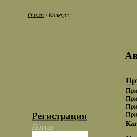
Olrs.ru
/
Конкурс
Ав
Пр
При
При
При
При
Регистрация
Кат
Логин