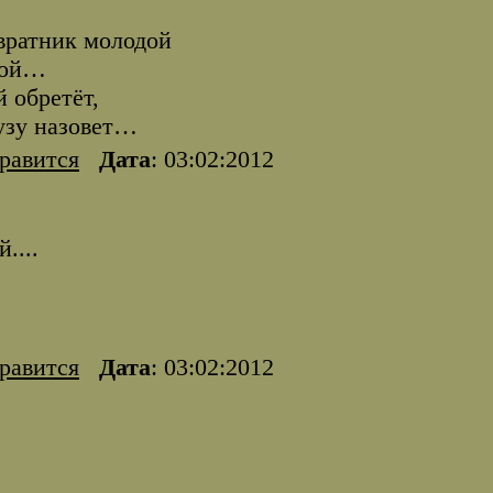
вратник молодой
дой…
й обретёт,
музу назовет…
равится
Дата
: 03:02:2012
....
равится
Дата
: 03:02:2012