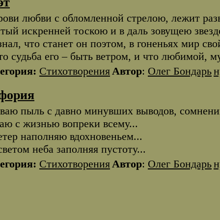
эт
рови любви с обломленной стрелою, лежит раз
тый искренней тоскою и в даль зовущею звез
знал, что станет он поэтом, в гоненьях мир сво
то судьба его – быть ветром, и что любимой, 
егория:
Стихотворения
Автор
:
Олег Бондарь
н
фория
ваю пыль с давно минувших выводов, сомнений
аю с жизнью вопреки всему...
етер наполняю вдохновеньем...
светом неба заполняя пустоту...
егория:
Стихотворения
Автор
:
Олег Бондарь
н