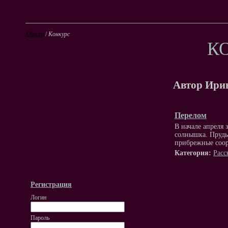
Olrs.ru
/
Конкурс
К
Автор Ири
Перелом
В начале апреля 
солнышка. Пруды
прибрежные соо
Категория:
Расс
Регистрация
Логин
Пароль