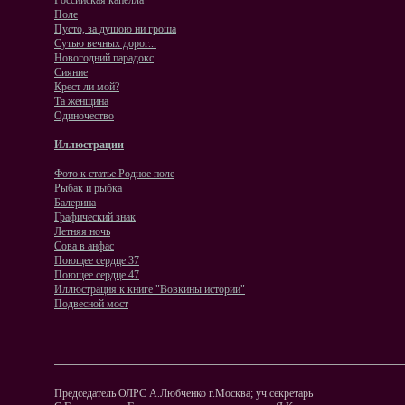
Российская капелла
Поле
Пусто, за душою ни гроша
Сутью вечных дорог...
Новогодний парадокс
Сияние
Крест ли мой?
Та женщина
Одиночество
Иллюстрации
Фото к статье Родное поле
Рыбак и рыбка
Балерина
Графический знак
Летняя ночь
Сова в анфас
Поющее сердце 37
Поющее сердце 47
Иллюстрация к книге "Вовкины истории"
Подвесной мост
Председатель ОЛРС А.Любченко г.Москва; уч.секретарь