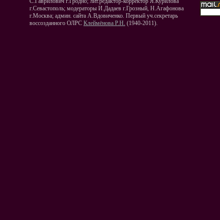
С.Гаврилович г.Гродно; лит.редактор-корректор Я.Курилова
г.Севастополь; модераторы И.Дадаев г.Грозный, Н.Агафонова
г.Москва; админ. сайта А.Вдовиченко. Первый уч.секретарь
воссозданного ОЛРС
Клеймёнова Р.Н.
(1940-2011).