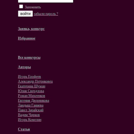
Запомнить
забыли пароль ?
Заявка, конкурс
Избранное
Все конкурсы
Авторы
Игорь Ерофеев
Александр Петриковец
Екатерина Шуман
Юлия Свердлова
Роман Михеенков
Евгения Дворникова
Ландыш Ганиева
Павел Зарайский
Вадим Чирков
Игорь Комелин
Статьи