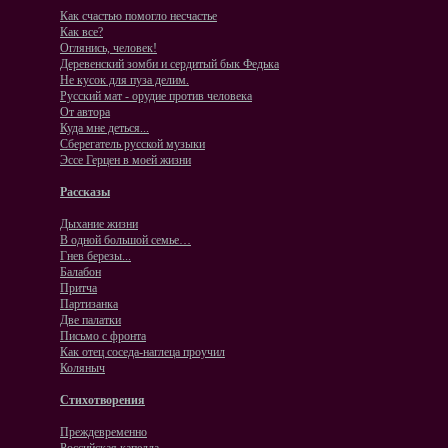
Как счастью помогло несчастье
Как все?
Оглянись, человек!
Деревенский зомби и сердитый бык Федька
Не кусок для пуза делим.
Русский мат - орудие против человека
От автора
Куда мне деться...
Сберегатель русской музыки
Эссе Герцен в моей жизни
Рассказы
Дыхание жизни
В одной большой семье…
Гнев березы...
Балабон
Притча
Партизанка
Две палатки
Письмо с фронта
Как отец соседа-наглеца проучил
Коляныч
Стихотворения
Преждевременно