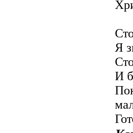
Хри
Сто
Я з
Сто
И б
Пок
ма
Гот