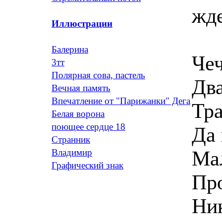
жде
Иллюстрации
Балерина
Чеч
3тт
Полярная сова, пастель
Два
Вечная память
Впечатление от "Парижанки" Дега
Тра
Белая ворона
поющее сердце 18
Да 
Странник
Ма
Владимир
Графический знак
Пр
Ни