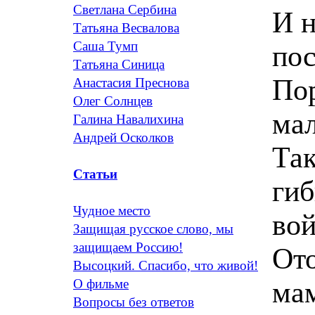
Светлана Сербина
И н
Татьяна Весвалова
Саша Тумп
пос
Татьяна Синица
По
Анастасия Преснова
Олег Солнцев
ма
Галина Навалихина
Андрей Осколков
Так
Статьи
ги
Чудное место
вой
Защищая русское слово, мы
защищаем Россию!
От
Высоцкий. Спасибо, что живой!
ма
О фильме
Вопросы без ответов