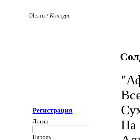
Olrs.ru
/
Конкурс
Сол
"Аф
Все
Су
Регистрация
На 
Логин
Алл
Пароль