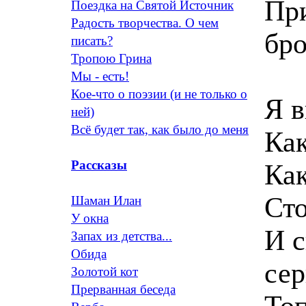
При
Поездка на Святой Источник
Радость творчества. О чем
бро
писать?
Тропою Грина
Мы - есть!
Кое-что о поэзии (и не только о
Я в
ней)
Всё будет так, как было до меня
Как
Рассказы
Как
Сто
Шаман Илан
У окна
И с
Запах из детства...
Обида
се
Золотой кот
Прерванная беседа
Топ