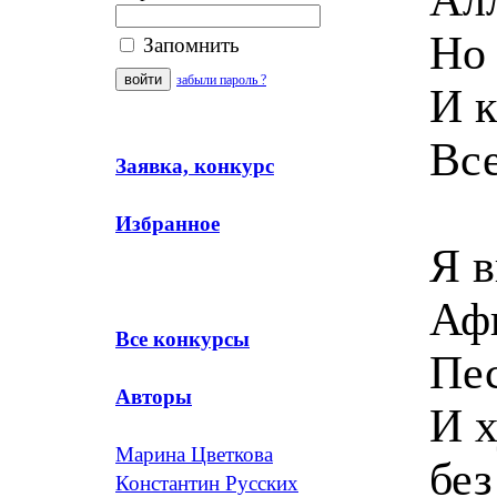
Но 
Запомнить
забыли пароль ?
И к
Все
Заявка, конкурс
Избранное
Я в
Афг
Все конкурсы
Пес
Авторы
И х
Марина Цветкова
без
Константин Русских