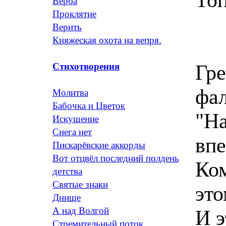
Верба
Проклятие
Верить
Княжеская охота на вепря.
Гре
Стихотворения
фал
Молитва
Бабочка и Цветок
"На
Искушение
Снега нет
впе
Пискарёвские аккорды
Вот отцвёл последний полдень
Ком
детства
Святые знаки
это
Днище
А над Волгой
И э
Стремительный поток