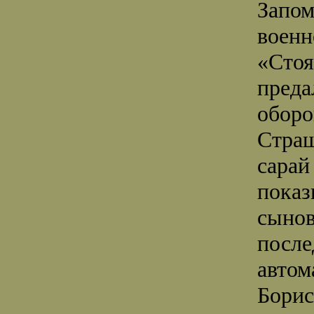
Запом
военн
«Стоя
преда
оборо
Страш
сарай
показ
сынов
после
автом
Борис