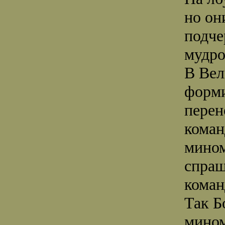
но он
подче
мудро
В Вел
форми
перен
коман
мином
спраш
коман
Так Б
мином