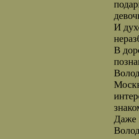
подар
девоч
И дух
нераз
В дор
позна
Волод
Москв
интер
знако
Даже 
Волод