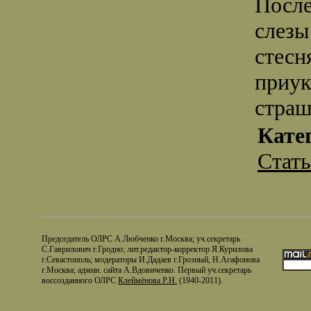
После
слезы
стесн
приук
стра
Кате
Стат
Председатель ОЛРС А.Любченко г.Москва; уч.секретарь
С.Гаврилович г.Гродно; лит.редактор-корректор Я.Курилова
г.Севастополь; модераторы И.Дадаев г.Грозный, Н.Агафонова
г.Москва; админ. сайта А.Вдовиченко. Первый уч.секретарь
воссозданного ОЛРС
Клеймёнова Р.Н.
(1940-2011).