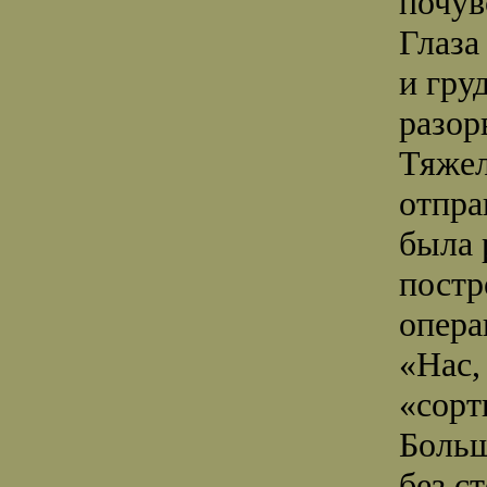
почув
Глаза
и гру
разор
Тяжел
отпра
была 
постр
опера
«Нас,
«сорт
Больш
без с