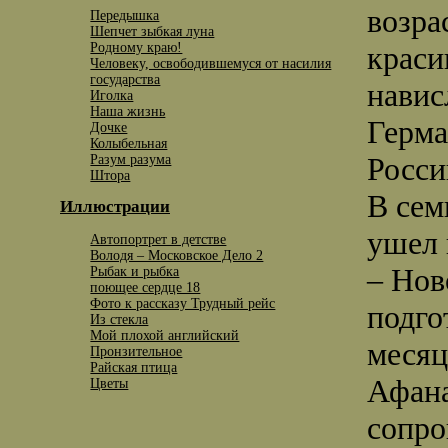
возра
Передышка
Шепчет зыбкая луна
Родному краю!
краси
Человеку, освободившемуся от насилия
государства
навис
Иголка
Наша жизнь
Герма
Дочке
Колыбельная
Росс
Разум разума
Штора
В сем
Иллюстрации
ушел 
Автопортрет в детстве
Володя – Московское Дело 2
– Нов
Рыбак и рыбка
поющее сердце 18
Фото к рассказу Трудный рейс
подго
Из стекла
Мой плохой английский
месяц
Пронзительное
Райская птица
Афана
Цветы
сопро