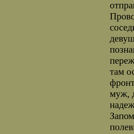
отпра
Прово
сосед
девуш
позна
переж
там о
фронт
муж, 
наде
Запом
полев