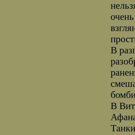
нельз
очень
взгля
прост
В раз
разоб
ранен
смеша
бомб
В Вит
Афана
Танки