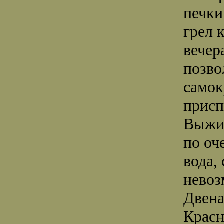
печки
грел 
вечер
позво
самок
присп
Выжид
по оч
вода,
нево
Двена
Красн