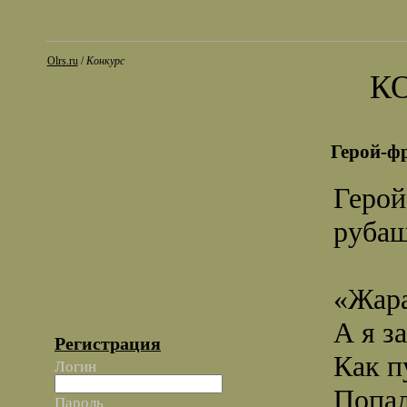
Olrs.ru
/
Конкурс
К
Герой-ф
Герой
рубаш
«Жара
А я з
Регистрация
Как п
Логин
Попал
Пароль