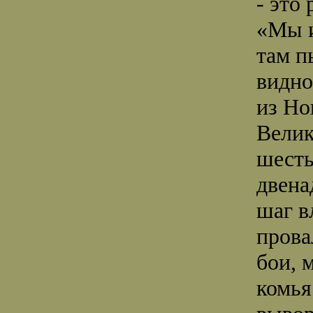
- это
«Мы и
там п
видно
из Но
Велик
шесть
двена
шаг в
прова
бои, 
комья