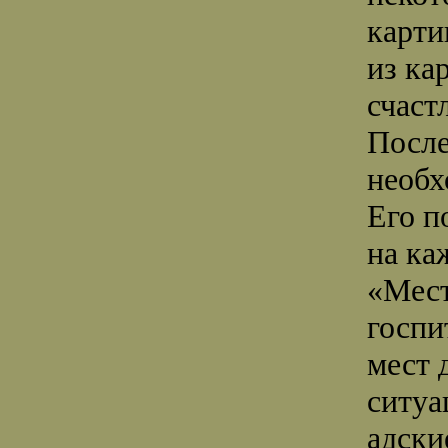
карти
из ка
счаст
После
необх
Его п
на ка
«Мест
госпи
мест 
ситуа
адски