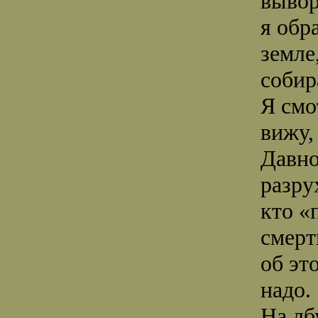
вывор
я обр
земле
собир
Я смо
вижу, 
Давно
разру
кто «
смерт
об эт
надо.
На лб