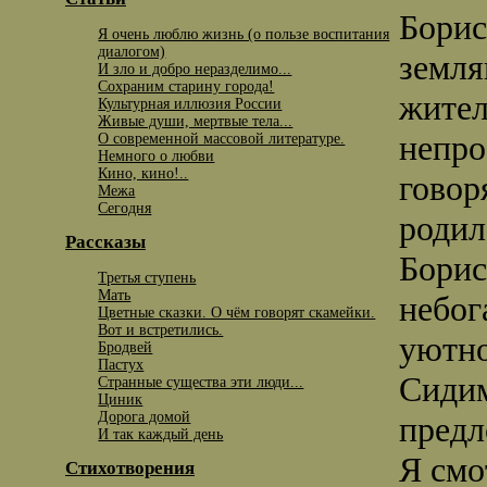
Борис
Я очень люблю жизнь (о пользе воспитания
диалогом)
земля
И зло и добро неразделимо...
Сохраним старину города!
жител
Культурная иллюзия России
Живые души, мертвые тела...
непро
О современной массовой литературе.
Немного о любви
Кино, кино!..
говор
Межа
Сегодня
родил
Рассказы
Борис
Третья ступень
Мать
небог
Цветные сказки. О чём говорят скамейки.
Вот и встретились.
уютно
Бродвей
Пастух
Сидим
Странные существа эти люди...
Циник
Дорога домой
предл
И так каждый день
Я смо
Стихотворения