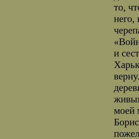
то, ч
него,
череп
«Войн
и сес
Харьк
верну
дерев
живым
моей 
Борис
пожел