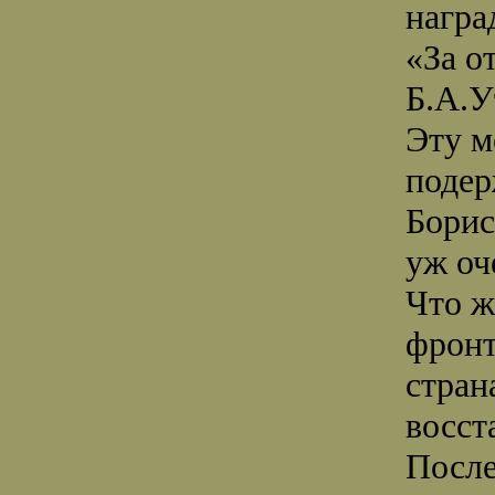
награ
«За о
Б.А.У
Эту м
подер
Борис
уж оч
Что ж
фронт
стран
восст
После