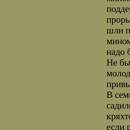
подде
проры
шли п
мином
надо 
Не бы
молод
привы
В сем
садил
кряхт
если 