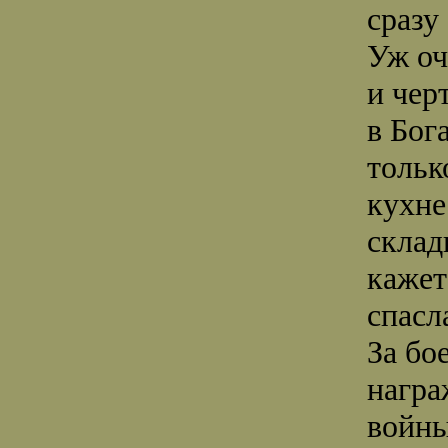
сразу
Уж оч
и чер
в Бог
тольк
кухне
склад
кажет
спасл
За бо
награ
войны