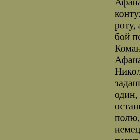
Афана
конту
роту,
бой п
Коман
Афана
Никол
задан
один,
остан
полю,
немец