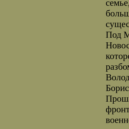
семье
больш
суще
Под М
Новос
котор
разб
Волод
Борис
Прошл
фронт
военн