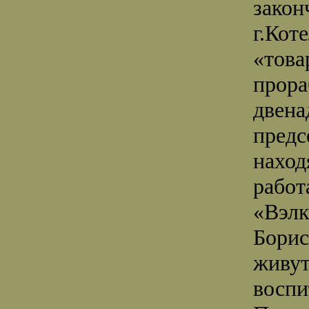
закон
г.Кот
«това
прора
двена
предс
наход
работ
«Вэлк
Борис
живут
восп