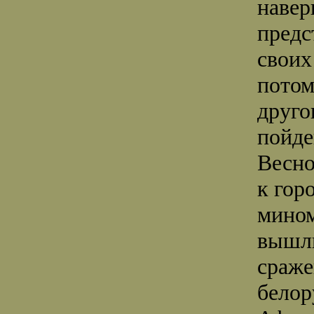
навер
предс
своих
потом
друго
пойде
Весно
к гор
мином
вышли
сраже
белор