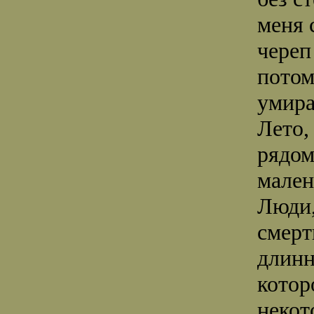
меня 
череп
потом
умира
Лето,
рядом
мале
Люди
смерт
длинн
котор
некот