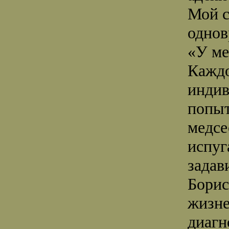
Мой с
однов
«У ме
Каждо
индив
попыт
медсе
испуг
зада
Борис
жизне
диагн