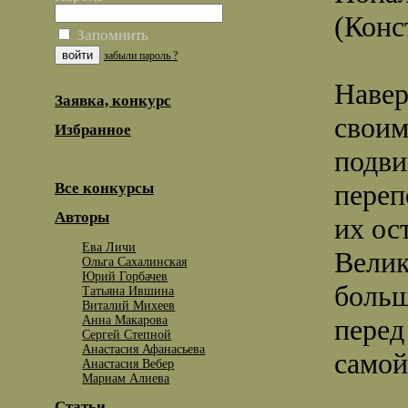
(Конс
Запомнить
забыли пароль ?
Навер
Заявка, конкурс
своим
Избранное
подви
переп
Все конкурсы
Авторы
их ос
Ева Личи
Велик
Ольга Сахалинская
Юрий Горбачев
больш
Татьяна Ившина
Виталий Михеев
Анна Макарова
перед
Сергей Степной
Анастасия Афанасьева
самой
Анастасия Вебер
Мариам Алиева
Статьи