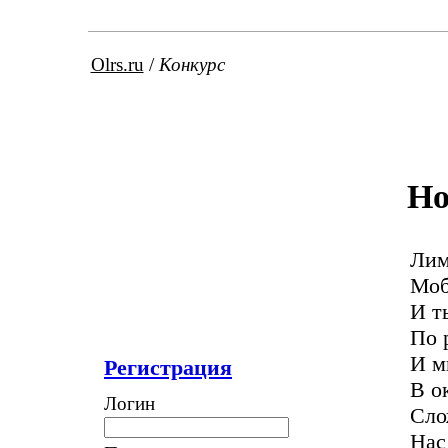
Olrs.ru
/
Конкурс
Но
Лим
Моб
И т
По 
И 
Регистрация
В о
Логин
Сло
Нас