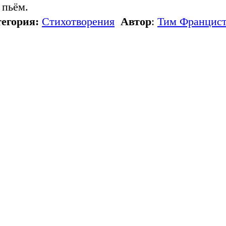
 пьём.
егория:
Стихотворения
Автор
:
Тим Францис