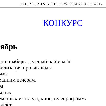
КОНКУРС
ябрь
он, имбирь, зеленый чай и мёд!
илизация против зимы
ьмы
ранним вечерам.
мы
копах,
женных из пледа, книг, телепрограмм.
 ждёт