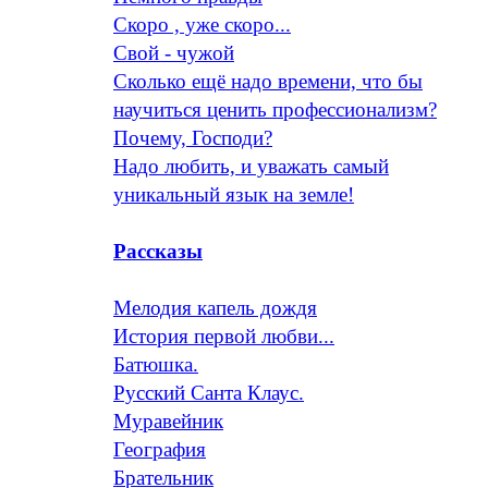
Скоро , уже скоро...
Свой - чужой
Сколько ещё надо времени, что бы
научиться ценить профессионализм?
Почему, Господи?
Надо любить, и уважать самый
уникальный язык на земле!
Рассказы
Мелодия капель дождя
История первой любви...
Батюшка.
Русский Санта Клаус.
Муравейник
География
Брательник