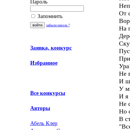
Пароль
Неп
От 
Запомнить
Вор
забыли пароль ?
На 
Дер
Ску
Заявка, конкурс
Пус
При
Избранное
Ура
Не 
И ш
У м
Все конкурсы
И я
Не 
Авторы
Но 
В с
Абель Клер
"Вс