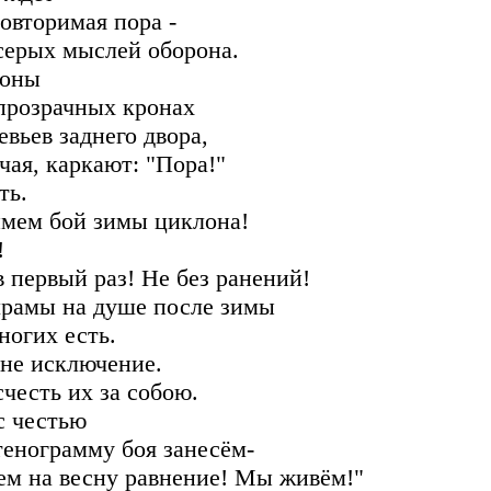
овторимая пора -
серых мыслей оборона.
оны
прозрачных кронах
евьев заднего двора,
чая, каркают: "Пора!"
ть.
мем бой зимы циклона!
!
в первый раз! Не без ранений!
рамы на душе после зимы
ногих есть.
 не исключение.
счесть их за собою.
с честью
тенограмму боя занесём-
ем на весну равнение! Мы живём!"