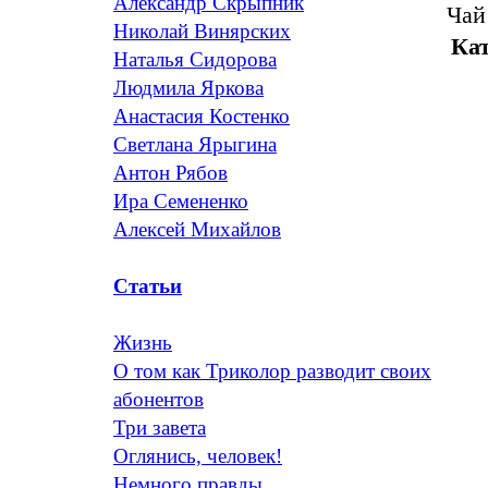
Александр Скрыпник
Чай
Николай Винярских
Кат
Наталья Сидорова
Людмила Яркова
Анастасия Костенко
Светлана Ярыгина
Антон Рябов
Ира Семененко
Алексей Михайлов
Статьи
Жизнь
О том как Триколор разводит своих
абонентов
Три завета
Оглянись, человек!
Немного правды