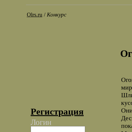
Olrs.ru
/
Конкурс
Ог
Ого
мир
Шли
кус
Регистрация
Они
Дес
Логин
пок