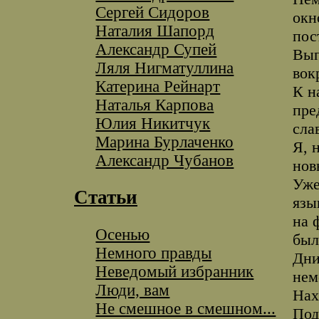
Сергей Сидоров
окн
Наталия Шапорд
пос
Александр Супей
Вып
Ляля Нигматуллина
вок
Катерина Рейнарт
К н
Наталья Карпова
пре
Юлия Никитчук
сла
Марина Бурлаченко
Я, 
Александр Чубанов
нов
Уже
Статьи
язы
на 
Осенью
был
Немного правды
Дни
Неведомый избранник
нем
Люди, вам
Нах
Не смешное в смешном...
Под