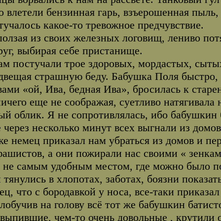
о влетели бензинная гарь, взъерошенная пыль, 
тучалось какое-то тревожное предчувствие.
олзая из своих железных логовищ, лениво пот
руг, выбирая себе пристанище.
ам постучали трое здоровых, мордастых, сытых
двещая страшную беду. Бабушка Поля быстро, п
вами «ой, Ива, бедная Ива», бросилась к старе
ничего еще не соображая, суетливо натягивала 
ый облик. Я не сопротивлялась, ибо бабушкин 
 через несколько минут всех выгнали из домов
ке немец приказал нам убраться из домов и пер
фашистов, а они пожирали нас своими « зенкам
 не самым удобным местом, где можно было по
 тянулись в хлопотах, заботах, боязни показа
ец, что с бородавкой у носа, все-таки приказа
лобучив на голову всё тот же бабушкин батист
выпившие, чем-то очень довольные , крутили 