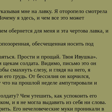
 указывая мне на лавку. Я оторопело смотрела
Почему я здесь, и чем все это может
ем обернется для меня и эта чертова лавка, и
, опозоренная, обесчещенная носить под
аяться. Прости и прощай. Твоя Ивушка».
м щекам солдата. Видимо, письмо это он
обы смахнуть слезу, и глядя на него, я
 его грудь. От бессилия он корчился,
му что на прошлой неделе ампутировали и
солдату? Чем утешить, как успокоить его
ом, и я не могла выдавить из себя ни слова.
орить. Его нечеловеческие муки проникали в