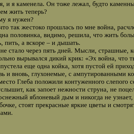
я, и я каменела. Он тоже лежал, будто каменны
чем жить теперь?
му я нужен?
 что так жестоко прошлась по мне война, расчл
дна половинка, видимо, решила, что жить боль
ь, пить, а вскоре – и дышать.
 не стало через пять дней. Мысли, страшные, 
ольно вырывался дикий крик: «Эх война, что ты
устела еще одна койка, хотя пустой ей прихо
вь и вновь, глухонемые, с ампутированными 
место Глеба положили контуженного слепого со
услышит, как запоет нежности струна, не поце
оснежный яблоневый дым и никогда не узнает, 
бочке, стоят прекрасные яркие цветы и смотр
зами.