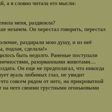
й, а я словно читала его мысли:
енила меня, раздвоила?
ше незачем. Он перестал говорить, перестал
колючие, раздирали мою душу, и из неё
, подлая, сделала!»
дилось быть недолго. Раненые поступали
конечностями, разорванными животами…
лдата. Он еще не предполагал, что никогда
лует вуаль любимых глаз, не увидит
что совсем рядом от него, на прикроватной
ят на него своими грустными огоньковыми