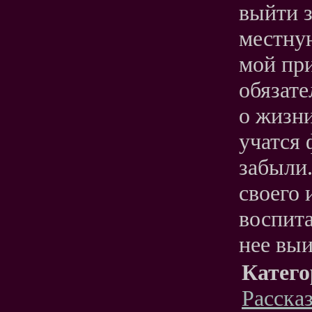
выйти 
местну
мой при
обязате
о жизн
учатся 
забыли.
своего 
воспита
нее выи
Катего
Расска