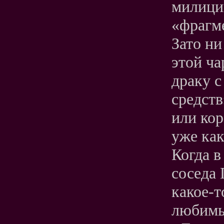
милиции
«фрагм
Зато ни
этой ч
драку 
средств
или кор
уже как
Когда в
соседа 
какое-т
любимы