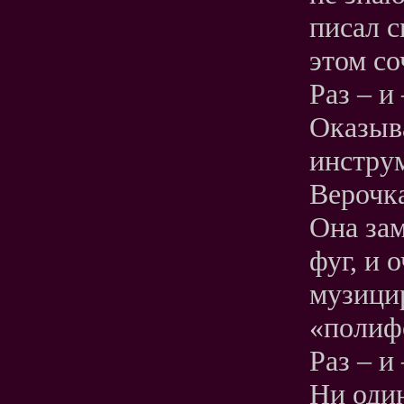
писал с
этом со
Раз – и
Оказыв
инстру
Верочка
Она зам
фуг, и 
музицир
«полиф
Раз – и
Ни оди