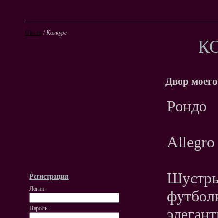
Olrs.ru
/
Конкурс
К
Двор моего
Рондо
Allegro
Шустры
Регистрация
Логин
футболк
Пароль
элеган