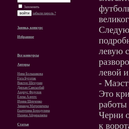
футбол
Запомнить
забыли пароль ?
великог
Следую
Заявка, конкурс
Избранное
подробн
левую с
Все конкурсы
разворо
Авторы
левой 
Нина Большакова
Гога Буготак
- Маэст
Виктор Шехурин
Дархан Сансызбай
Это кри
Андрус Федулов
Елена Алертс
работы 
Ирина Шевченко
Зинаида Матреничева
Екатерина Бородулина
Черни о
Назира Айдаралиева
к ворот
Статьи