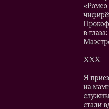
«Ромео 
чифирём
Прокоф 
в глаза
Маэст
ХХХ
Я приез
на мами
служив
стали в