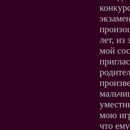
конкурс
экзамен
произош
лет, из
мой сос
приглас
родител
произв
мальчиш
уместн
мою игр
что ему