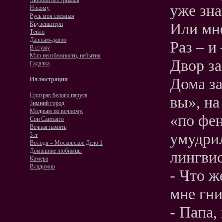
Любовь без гримма
уже зна
Никому
Русь моя снежная
Или мн
Крузенштерн
Тепло
Давным-давно
Раз – и
В стужу
Мир неизбежности, небытия
Двор з
Гадалка
Дома за
Иллюстрации
Призрак белого паруса
вы», на
Зимний город
Модным по вечному.
«по фен
Сон Сантьяго
Вечная память
умудрил
3тт
Володя – Московское Дело 1
Домашние любимцы
лингвис
Камера
Владимир
- Что ж
мне гни
- Папа,