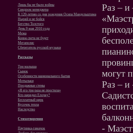
Раз – и
Лишь бы не было войны
Синдром менеджера
К 120-летию со дня рождения Осипа Мандельштама
«Маэст
Ныряй и не бойся
Бегство Толстого
приходи
День 9 мая 2010 года
Межа
бесполе
Конца света не будет
Мегаполис
Сберегатель русской музыки
пианин
Рассказы
провинц
Три малыша
могут 
Сынок
Особенности национального бытия
Мотыльки
Раз – и
Продажные стены
«Я его три раза не простила»
Садистс
Кто нарядил Елочку?
Бесплатный цирк
воспита
Кусочек тепла
Наследство
балкон
Стихотворения
- Маэст
Паутинка-гамачок