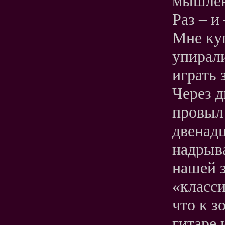
мышлен
Раз – и
Мне куп
упирали
играть 
Через д
провыл 
двенадц
надрыва
нашей з
«класс
что к з
гитаре