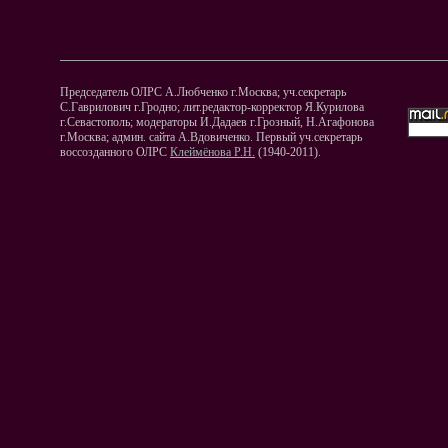
Председатель ОЛРС А.Любченко г.Москва; уч.секретарь
С.Гаврилович г.Гродно; лит.редактор-корректор Я.Курилова
г.Севастополь; модераторы И.Дадаев г.Грозный, Н.Агафонова
г.Москва; админ. сайта А.Вдовиченко. Первый уч.секретарь
воссозданного ОЛРС
Клеймёнова Р.Н.
(1940-2011).