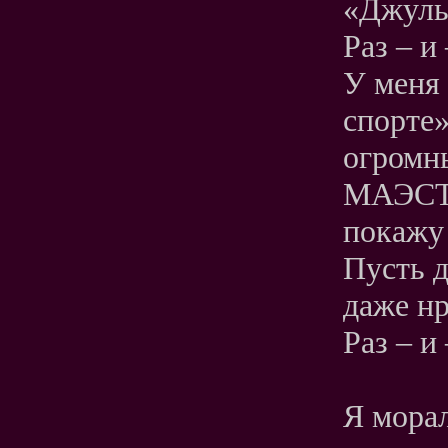
«Джуль
Раз – и
У меня 
спорте»
огромн
МАЭСТР
покажу 
Пусть д
даже нр
Раз – и
Я мора