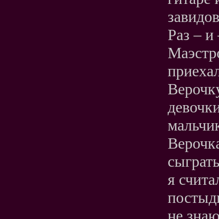
завидов
Раз – и
Маэстро
приехал
Верочку
девочки
мальчик
Верочка
сыграть
я счита
постыд
не знаю