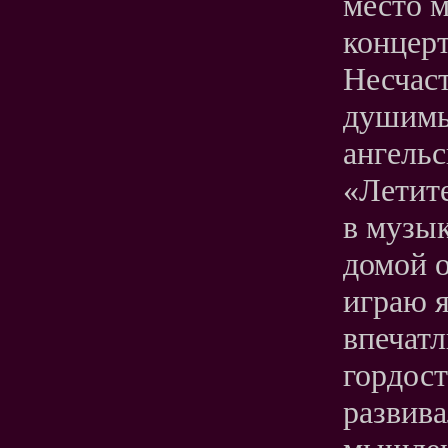
место м
концерт
Несчас
душимы
ангель
«Летите
в музы
домой о
играю я
впечатл
гордост
развива