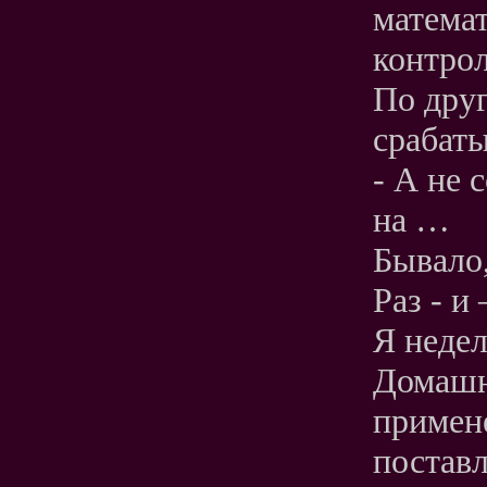
математ
контрол
По дру
срабат
- А не 
на …
Бывало,
Раз - и
Я недел
Домашни
примен
поставл