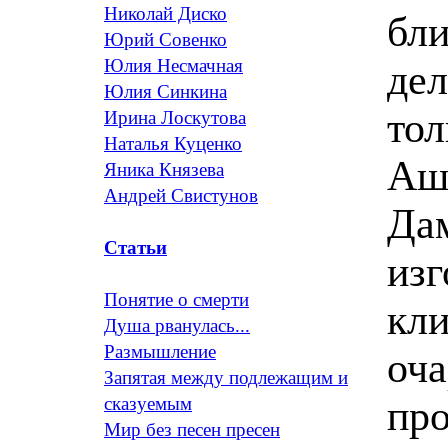
Николай Диско
бли
Юрий Совенко
Юлия Несмачная
дел
Юлия Синкина
тол
Ирина Лоскутова
Наталья Куценко
Ашу
Яника Князева
Андрей Свистунов
Дам
Статьи
изг
Понятие о смерти
кли
Душа рванулась...
Размышление
оча
Запятая между подлежащим и
про
сказуемым
Мир без песен пресен