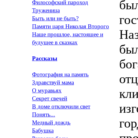
был
Философский пароход
Труженица
гос
Быть или не быть?
Памяти царя Николая Второго
На
Наше прошлое, настоящее и
будущее в сказках
был
Рассказы
бог
Фотография на память
отц
Здравствуй мама
кли
О муравьях
Секрет свечей
изг
В доме отключили свет
Понять...
го
Медный дождь
Бабушка
про