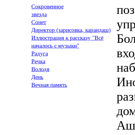
поз
Сокровенное
звезда
уп
Сонет
Директор (зарисовка, карандаш)
Бол
Иллюстрация к рассказу "Всё
началось с музыки"
вхо
Радуга
Речка
наб
Володя
День
Ино
Вечная память
раз
дом
Аш