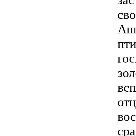
сво
Ашу
пти
гос
зол
всп
отц
во
сра