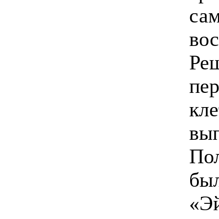
са
вос
Ре
пер
кле
вып
Пол
был
«Эй