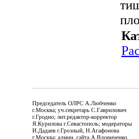
ти
пл
Ка
Ра
Председатель ОЛРС А.Любченко
г.Москва; уч.секретарь С.Гаврилович
г.Гродно; лит.редактор-корректор
Я.Курилова г.Севастополь; модераторы
И.Дадаев г.Грозный, Н.Агафонова
г.Москва; админ. сайта А.Вдовиченко.