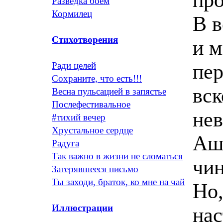
Разведка боем
Кормилец
В в
Стихотворения
и м
пер
Ради целей
Сохраните, что есть!!!
вск
Весна пульсацией в запястье
Послефестивальное
нев
#тихий вечер
Хрустальное сердце
Аш
Радуга
Так важно в жизни не сломаться
чин
Затерявшееся письмо
Ты заходи, браток, ко мне на чай
Но,
Иллюстрации
нас