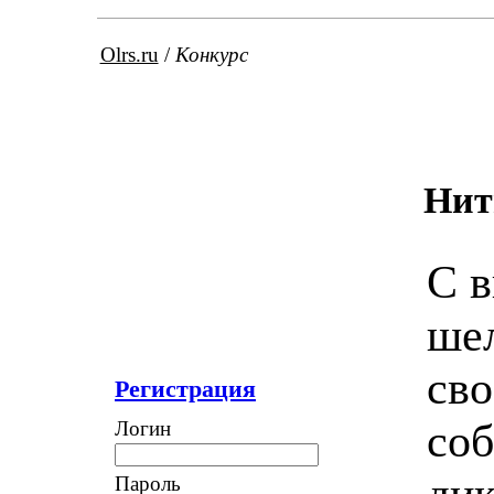
Olrs.ru
/
Конкурс
Нит
С в
шел
сво
Регистрация
со
Логин
дик
Пароль