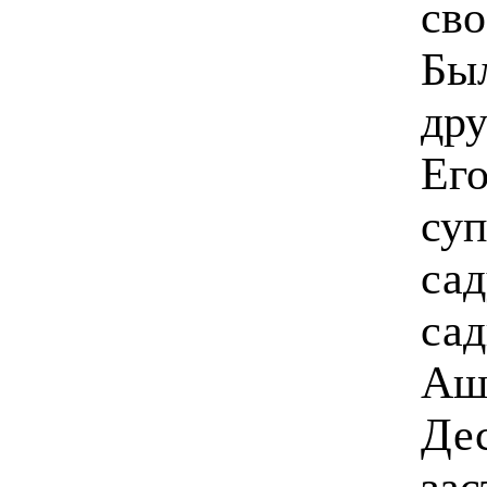
св
Был
дру
Его
суп
сад
сад
Ашу
Дес
зас