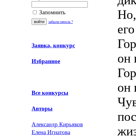
Но,
Запомнить
забыли пароль ?
его
Го
Заявка, конкурс
он 
Избранное
Го
он 
Все конкурсы
Чув
Авторы
по
Александр Кирьяков
жиз
Елена Игнатова