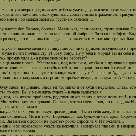
железную дверь предполагаемые бесы уже недвусмысленно снимали с пете
 крестное знамение, столкнувшись с собственным отражением. Трясущим
го мне в лоб запаха забытых грустных склепов ...
ру влетел бес. Вернее, бесовка. Маленькая, грязноватая, страшненькая. 
истике напоминало взрыв на макаронной фабрике. Зато со шлейфом. Вид
огрязла где-то в вечном споре дырявых пакетов и мятых консервных бано
о, глухая?- вывело меня из затянувшегося пике удивления существо из п
 я уже почти полчаса стучу! Зову, зову...Ну у тебя и морда! Ты на себя в
те,- промямлила я,- а разве звонок не работает?
го ещё выше повесь! Желательно, под потолком, чтобы и в прыжке не дост
вскинувшись, зашагало в глубь моей жилплощади, на всякий случай пов
ишь?-подала она голос уже от холодильника,- у тебя какая-нибудь еда ест
жиданности запуталась в огромном проёме, ведущем на кухню. А бесовка
буду здесь, на диване. Здесь тепло, мягко и от кухни недалеко. Спать, ес
 ты, то есть, Вы у меня жить будете?- начала заикаться я.
ед тем, как что-то проблеять, родственников своих в отаре посчитай!- наз
Мне тебя порекомендовали. Сказали, что ты глуповатая, но не жадная.И
- зачем-то сказала я.
уркнула бесовка, уютно оккупировав диван,- Ты из себя жену Лота заканч
ия окаменела. Мозги тоже. Ворочаются, как булыжники старые. Скрежет а
 ой, Вы мыться с дороги не будете?- робко спросила я. И пожалела...
хидны и хичкоковского ужастика вскочила, засверкала глазами и завереща
ться с моего фасада.
орили, что ты глуповатая, но не предупреждали, что ты- клиническая иди