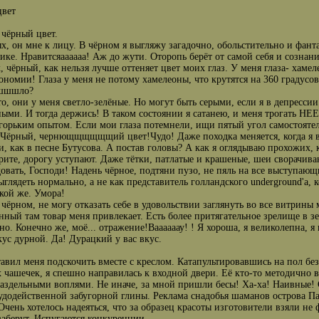
цвет
чёрный цвет.
х, он мне к лицу. В чёрном я выгляжу загадочно, обольстительно и фант
ике. Нравитсяаааааa! Аж до жути. Оторопь берёт от самой себя и сознан
, чёрный, как нельзя лучше оттеняет цвет моих глаз. У меня глаза- хам
номии! Глаза у меня не потому хамелеоны, что крутятся на 360 градусов,
шшшло?
о, они у меня светло-зелёные. Но могут быть серыми, если я в депрессии.
ыми. И тогда держись! В таком состоянии я сатанею, и меня трогать Н
горьким опытом. Если мои глаза потемнели, ищи пятый угол самостояте
Чёрный, чернющщщщщщий цвет!Чудо! Даже походка меняется, когда я в
, как в песне Бутусова. А постав головы? А как я оглядываю прохожих, 
рите, дорогу уступают. Даже тётки, патлатые и крашеные, шеи сворачи
довать, Господи! Надень чёрное, подтяни пузо, не пяль на все выступаю
ыглядеть нормально, а не как представитель голландского underground'a, 
кой же. Умора!
в чёрном, не могу отказать себе в удовольствии заглянуть во все витрины
нный там товар меня привлекает. Есть более притягательное зрелище в зе
но. Конечно же, моё... отражение!Ваааааау! ! Я хороша, я великолепна, я 
кус дурной. Да! Дурацкий у вас вкус.
тавил меня подскочить вместе с креслом. Катапультировавшись на пол б
 чашечек, я спешно направилась к входной двери. Её кто-то методично 
аздельными воплями. Не иначе, за мной пришли бесы! Ха-ха! Наивные! 
удодейственной забугорной глины. Реклама снадобья шаманов острова 
 Очень хотелось надеяться, что за образец красоты изготовители взяли 
заберут. Испугаются конкуренции.