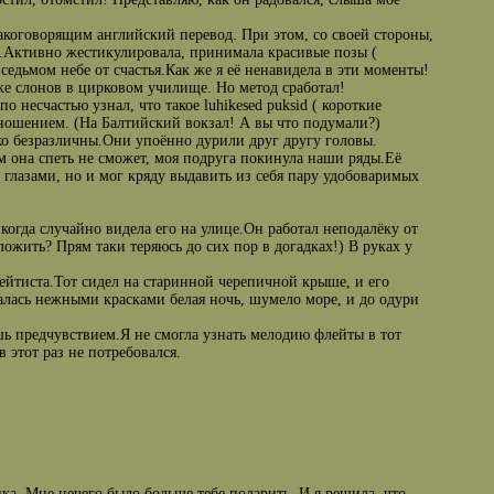
акоговорящим английский перевод. При этом, со своей стороны,
".Активно жестикулировала, принимала красивые позы (
 седьмом небе от счастья.Как же я её ненавидела в эти моменты!
ке слонов в цирковом училище. Но метод сработал!
 несчастью узнал, что такое luhikesed puksid ( короткие
ношением. (Hа Балтийский вокзал! А вы что подумали?)
о безразличны.Они упоённо дурили друг другу головы.
м она спеть не сможет, моя подруга покинула наши ряды.Её
 глазами, но и мог кряду выдавить из себя пару удобоваримых
, когда случайно видела его на улице.Он работал неподалёку от
ожить? Прям таки теряюсь до сих пор в догадках!) В руках у
ейтиста.Тот сидел на старинной черепичной крыше, и его
валась нежными красками белая ночь, шумело море, и до одури
ь предчувствием.Я не смогла узнать мелодию флейты в тот
в этот раз не потребовался.
ка. Мне нечего было больше тебе подарить. И я решила, что