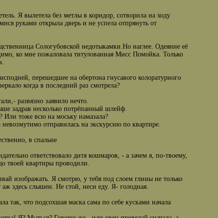
ль. Я вылетела без метлы в коридор, сотворила на ходу
ися руками открыла дверь и не успела отпрянуть от
Родственница Сологубовской недотыкамки.Ho наглее. Одеяние её
имо, ко мне пожаловала титулованная Мисс Помойка. Только
к.
реисподней, перешедшеe на обертона гнусавого колоратурного
 зеркало когда в последний раз смотрела?
али,- развязно заявило нечто.
ыше задрав несколько потрёпанный шлейф.
ь? Или тоже всю на моську намазала?
 невозмутимо отправилась на экскурсию по квартире.
тественно, в спальне
идательно ответствовало дитя кошмаров, - а зачем я, по-твоему,
 до твоей квартиры проводили.
ивай изображать. Я смотрю, у тебя под слоем глины не только
ж здесь слышен. Не стой, неси еду. Я- голодная.
ла так, что подсохшая маска сама по себе кусками начала
отка! Я? Мыться? Говорю же - иди овец проведай сначала, а