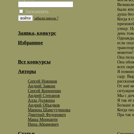
Великоле
были яти
Запомнить
душа бес
забыли пароль ?
Когда я 
прихожей
улицу. Н
Заявка, конкурс
день тож
Однажды 
Избранное
если опа
транспор
моветон!
Она пела
Все конкурсы
Она обож
всех окр
Авторы
Я помню 
саду. Вы
Сергей Новиков
рассказы
Андрей Заякин
От неё м
Сергей Корниенко
ситуации
Андрей Степанов
Мы с доч
Алла Должина
Я так её
Андрей Объедков
Больше я
Марина Шамсутдинова
Когда он
Дмитрий Федорович
Пра так и
Маша Мориарти
Нина Абрамович
Статьи
Cердечко