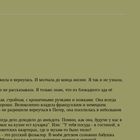
ила и вернулась. И молчала до конца жизни. Я так и не узнала,
 не рассказывала. Я только знаю, что из блокадного ада её
кая, стройная, с крошечными ручками и ножками. Она всегда
 хорошо. Великолепно владела французским и немецким.
ей не разрешили вернуться в Питер, она поселилась в небольшом
огда дело доходило до анекдота. Помню, как она, будучи у нас в
 на кухне ест кухарка". Или: "У тебя посуда - в гостиной, в
оветских квартирах, где и мухам-то было тесно!
а - это русский фольклор. В моём детском сознании бабушка
. Много позже я нашла источник чудесных историй.