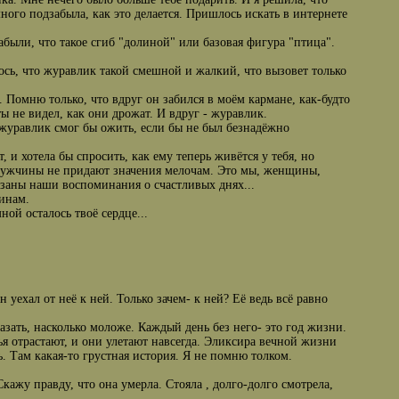
много подзабыла, как это делается. Пришлось искать в интернете
абыли, что такое сгиб "долиной" или базовая фигура "птица".
лось, что журавлик такой смешной и жалкий, что вызовет только
. Помню только, что вдруг он забился в моём кармане, как-будто
ты не видел, как они дрожат. И вдруг - журавлик.
о журавлик смог бы ожить, если бы не был безнадёжно
 и хотела бы спросить, как ему теперь живётся у тебя, но
. Мужчины не придают значения мелочам. Это мы, женщины,
язаны наши воспоминания о счастливых днях...
инам.
ной осталось твоё сердце...
н уехал от неё к ней. Только зачем- к ней? Её ведь всё равно
азать, насколько моложе. Каждый день без него- это год жизни.
лья отрастают, и они улетают навсегда. Эликсира вечной жизни
ь. Там какая-то грустная история. Я не помню толком.
Скажу правду, что она умерла. Стояла , долго-долго смотрела,