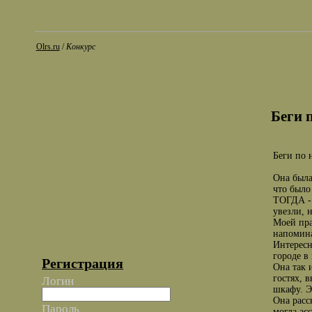
Olrs.ru
/
Конкурс
Беги 
Беги по 
Она была
что был
ТОГДА - 
увезли, 
Моей пра
напомина
Интересн
городе в
Регистрация
Она так 
гостях, 
Логин
шкафу. Э
Она расс
Пароль
могла ас