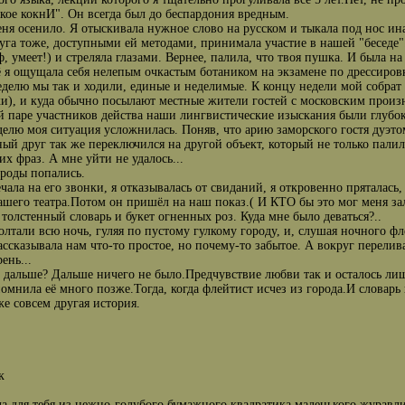
кое кокнИ". Он всегда был до беспардония вредным.
ня осенило. Я отыскивала нужное слово на русском и тыкала под нос ин
уга тоже, доступными ей методами, принимала участие в нашей "беседe
ф, умеет!) и стреляла глазами. Вернее, палила, что твоя пушка. И была на
ё я ощущала себя нелепым очкастым ботаником на экзамене по дрессиров
делю мы так и ходили, единые и неделимые. К концу недели мой собрат по
), и куда обычно посылают местные жители гостей с московским произ
 паре участников действа наши лингвистические изыскания были глубок
делю моя ситуация усложнилась. Поняв, что арию заморского гостя дуэто
ый друг так же переключился на другой объект, который не только палил
их фраз. А мне уйти не удалось...
ороды попались.
ечала на его звонки, я отказывалась от свиданий, я откровенно пряталась
ашего театра.Потом он пришёл на наш показ.( И КТО бы это мог меня зал
 толстенный словарь и букет огненных роз. Куда мне было деваться?..
лтали всю ночь, гуляя по пустому гулкому городу, и, слушая ночного фл
ассказывала нам что-то простое, но почему-то забытое. А вокруг перели
ень...
 дальше? Дальше ничего не было.Предчувствие любви так и осталось лиш
помнила её много позже.Тогда, когда флейтист исчез из города.И словарь 
же совсем другая история.
к
а для тебя из нежно-голубого бумажного квадратика маленького журавли