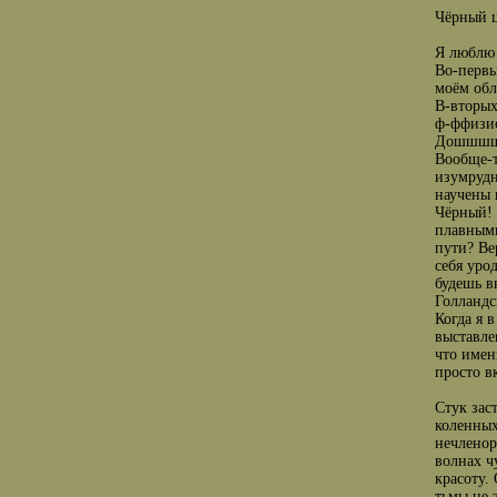
Чёрный 
Я люблю 
Во-первы
моём обл
В-вторых
ф-ффизио
Дошшш
Вообще-т
изумрудн
научены 
Чёрный! 
плавными
пути? Ве
себя уро
будешь в
Голландс
Когда я 
выставле
что имен
просто в
Стук зас
коленных
нечленор
волнах ч
красоту.
тьмы не 