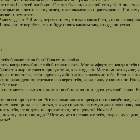
 не стала Галатеей наоборот. Галатея была прекрасной статуей. А она ст
 которые она шептала ему вслед, тоже окаменели и рассыпались. Я и камуш
захочет посмотреть.
ё могу сделать? Я могу перевести ему с языка камней то, что она говорил
 пока он не вернётся, так и буду стоять камнем там, откуда он уехал.
ю
 тебя больше не люблю? Совсем не люблю...
уюсь, когда случайно с тобой сталкиваюсь. Мне комфортнее, когда я тебя 
бросает в жар от твоего присутствия, как когда-то. Мне намного лучше, ч
ираю от восторга, если вдруг случайно дотрагиваюсь до тебя. Если же эт
енно равнодушно перешагиваю через тебя, когда вижу у своих ног. Иногд
себе тоже.
о не хочется зарыться лицом в твоей нежности и вдохнуть твой запах. Н
.
 от твоего присутствия. Все воспоминания о прекрасно проведённых, сча
ием, женщины- с завистью, я хочу спрятать на самую дальнюю полку па
нить тебя, не видеть, не прикасаться, не ощущать! Ничего!
, почему это происходит? Потому что я ненавижу тебя, старое, дурацкое,
латье!