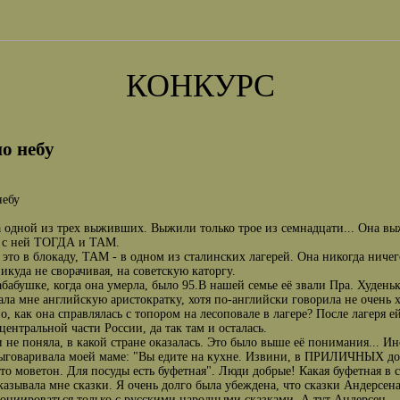
КОНКУРС
по небу
небу
 одной из трех выживших. Выжили только трое из семнадцати... Она выж
о с ней ТОГДА и ТАМ.
это в блокаду, ТАМ - в одном из сталинских лагерей. Она никогда ничего
никуда не сворачивая, на советскую каторгу.
бабушке, когда она умерла, было 95.В нашей семье её звали Пра. Худень
ла мне английскую аристократку, хотя по-английски говорила не очень
о, как она справлялась с топором на лесоповале в лагере? После лагеря 
 центральной части России, да так там и осталась.
и не поняла, в какой стране оказалась. Это было выше её понимания... Ин
выговаривала моей маме: "Вы едите на кухне. Извини, в ПРИЛИЧНЫХ домах
то моветон. Для посуды есть буфетная". Люди добрые! Какая буфетная в с
казывала мне сказки. Я очень долго была убеждена, что сказки Андерсен
социироваться только с русскими народными сказками. А тут Андерсен..