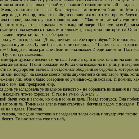
пная книга в кожаном переплёте, на каждой странице которой я видела ка
.Жаль, что книга затерялась. Как затерялось многое в этой жизни. Многое,
смертна до тех пор, пока кто-либо, из оставшихся по эту сторону Радуг
стала старше, начались уроки хороших манер: "Запомни , детка! Леди не 
, а потом мучаюсь, закрывая замок входной двери. Плюнув на всё, стаск
а улице снова мучаюсь с замком и ключами, и картина повторяется. Опять
е самое: перчатки, ключи, обещания...
она у меня спросила: "Детка,почему на тебе горит обувь?" Я попыталась 
здываю в универ. Лучше бы я этого не говорила... "Ты бегаешь за тра
том! Выйди из дома раньше.Леди не опаздывает.И ещё запомни. Настоя
" Ну, что тут скажешь...
 мне французские песенки и читала Гейне в оригинале, она шила мне не
ала животных. И они обожали её.Когда она выходила на улицу, наверное,
естных подворотен вылезали бездомные ободранные бедолаги, которых о
дикий восторг на моське моего тогда двухлетнего синеглазого чуда, ког
ражение лиц обеих было совершенно умильно-одинаковым. И помню, как 
вая о том, как прекрасен мир.
оя дочь унаследовала уникальное качество - не обращать внимания на п
, находить что-то хорошее. Я так не умею. А жаль...
кой были уже в вагоне, но она нас не видела. Поезд тронулся. Она побежал
 и запомнила. Тоненькая элегантная старушка, бегущая рядом с поездом. 
 её не видела. Никогда.
а умерла, по радио постоянно передавали тогда очень популярную песню "
 бежит. Только теперь уже по небу...