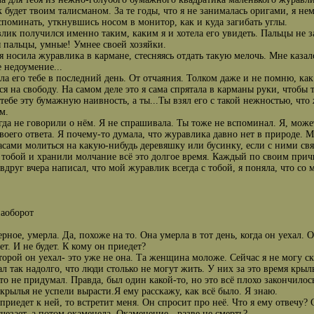
 будет твоим талисманом. За те годы, что я не занималась оригами, я не
споминать, уткнувшись носом в монитор, как и куда загибать углы.
лик получился именно таким, каким я и хотела его увидеть. Пальцы не з
пальцы, умные! Умнее своей хозяйки.
я носила журавлика в кармане, стесняясь отдать такую мелочь. Мне каза
 недоумение...
ла его тебе в последний день. От отчаяния. Толком даже и не помню, как
ся на свободу. На самом деле это я сама спрятала в карманы руки, чтобы 
 тебе эту бумажную наивность, а ты...Ты взял его с такой нежностью, чт
м.
да не говорили о нём. Я не спрашивала. Ты тоже не вспоминал. Я, может,
твоего ответа. Я почему-то думала, что журавлика давно нет в природе
асами молиться на какую-нибудь деревяшку или бусинку, если с ними св
 тобой и хранили молчание всё это долгое время. Каждый по своим прич
вдруг вчера написал, что мой журавлик всегда с тобой, я поняла, что со м
наоборот
рное, умерла. Да, похоже на то. Она умерла в тот день, когда он уехал. О
ет. И не будет. К кому он приедет?
оторой он уехал- это уже не она. Та женщина моложе. Сейчас я не могу ск
ал так надолго, что люди столько не могут жить. У них за это время кры
то не придумал. Правда, был один какой-то, но это всё плохо закончилос
 крылья не успели вырасти.Я ему расскажу, как всё было. Я знаю.
 приедет к ней, то встретит меня. Он спросит про неё. Что я ему отвечу? 
счезает, а потом окаменела. Окаменение - разве не смерть?