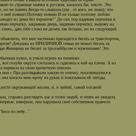
кие-то странные значки в русском, казалось бы, тексте. Это
 но не память.Когда-то слышала (где , от кого, не знаю), что
и, о ней помнит.Поэтому помню.И не только поэтому люблю.
выходит из дома без перчаток!" До сих пор надеваю перчатки в
иваю перчатку, закрываю дверь, надеваю перчатку, выхожу на
 злюсь, даю себе слово не делать так больше, но на следующий
объяснить, что мне частенько приходится бегать за транспортом,
нспортом? Девушка из ПРИЛИЧНОЙ семьи не может бегать за
щая Женщина не бегает за троллейбусом и мужчинами! Это
обычных кукол, и учила играть на пианино.
 все голуби округи слетались и садились к ней на плечи. А из
на кормила на свою крохотную пенсию.
да они с Пра разглядывали какую-то птичку, поселившуюся в
она носила мою кроху на руках и показывала ей звёзды,
одлости окружающей жизни, и, в любой, самой поганой
а, стараясь разглядеть нас в толпе людей, и опять не увидела.
Впервые, наверное, она нарушила своё собственное правило.
Беги по небу..."