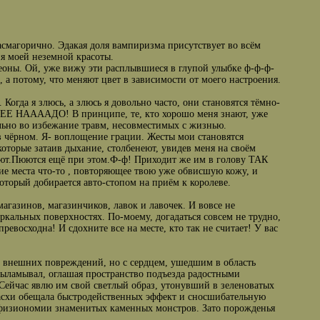
асмагорично. Эдакая доля вампиризма присутствует во всём
ия моей неземной красоты.
елеоны. Ой, уже вижу эти расплывшиеся в глупой улыбке ф-ф-ф-
 а потому, что меняют цвет в зависимости от моего настроения.
 Когда я злюсь, а злюсь я довольно часто, они становятся тёмно-
ЕEEE НАAAAДО! В принципе, те, кто хорошо меня знают, уже
льно во избежание травм, несовместимых с жизнью.
 чёрном. Я- воплощение грации. Жесты мои становятся
которые затаив дыхание, столбенеют, увидев меня на своём
вают.Пюются ещё при этом.Ф-ф! Приходит же им в голову ТАК
щие места что-то , повторяющее твою уже обвисшую кожу, и
который добирается авто-стопом на приём к королеве.
 магазинов, магазинчиков, лавок и лавочек. И вовсе не
ркальных поверхностях. По-моему, догадаться совсем не трудно,
превосходна! И сдохните все на месте, кто так не считает! У вас
ез внешних повреждений, но с сердцем, ушедшим в область
выламывал, оглашая пространство подъезда радостными
Сейчас явлю им свой светлый образ, утонувший в зеленоватых
Пасхи обещала быстродейственных эффект и сносшибательную
не физиономии знаменитых каменных монстров. Зато порожденья