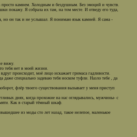
ала просто камнем. Холодным и бездушным. Без эмоций и чувств.
ки покажу. Я собрала их там, на том месте. И отведу его туда,
а, но он так и не услышал. Я понимаю язык камней. Я сама -
не вижу.
то тебя нет в моей жизни.
о вдруг происходит, моё лицо искажает гримаса гадливости.
а даже специально задеваю тебя носком туфли. Назло тебе , да
аоборот, флёр твоего существования вызывает у меня приступ
стливых днях, когда прохожие на нас оглядывались, мужчины- с
мяти. Как в старый тёмный шкаф.
 вышедшее из моды сто лет назад, такое нелепое, маленькое