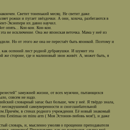
закончен. Светит тоненький месяц. Не светит даже.
ляет рожки и пугает звёздочки. А они, хохоча, разбегаются в
Сент-Экзюпери их давно научил.
Вот опять... Кон-кон. Кон-кон.
 эта не исключение. Она же японская веточка. Мама у неё из
осадили. Но от этого же она не перестаёт быть японкой. Поэтому и
о, как осенний лист родной дубравушки. И шумит эта
той же стороне, где и малиновый звон живёт. А, может быть, я
"прелестей" замужней жизни, от всех мужчин, пытающихся
ыло, совсем не надо.
ийский словарный запас был больше, чем у неё. Я твёрдо знала,
при её несокрушимой самоуверенности и сногcшибательной
цем.Причём, в стенах родного учреждения. Её новый знакомый
о mu Eestimaa on minu arm ( Моя Эстония-любовь моя!), и даже
олстый словарь, и, мысленно умоляя о прощении преподавателя
остил, отомстил! Представляю, как он радовался, слыша моё