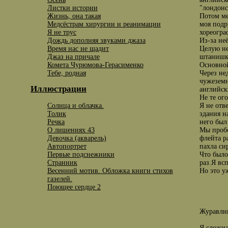
Листки истории
"лондонс
Жизнь, она такая
Потом ме
Медсёстрам хирургии и реанимации
моя подр
Я не трус
хореогра
Дождь дополняя звуками джаза
Из-за не
Время нас не щадит
Целую не
Джаз на причале
штанишки
Комета Чурюмова-Герасименко
Основной
Тебе, родная
Через не
чужеземн
Иллюстрации
английск
Не те ог
Солнца и облачка.
Я не отв
Толик
здания н
Речка
него был
О лишениях 43
Мы пробо
Девочка (акварель)
флейта р
Автопортрет
пахла сир
Первые подснежники
Что было
Странник
раз.Я вс
Весенний мотив. Обложка книги стихов
Но это у
газелей.
Поющее сердце 2
Журавли
Я сложил