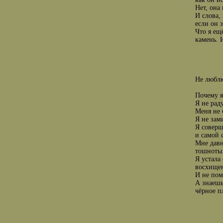
Нет, она
И слова,
если он 
Что я ещ
камень. И
Hе любл
Почему я
Я не рад
Меня не 
Я не зам
Я соверш
и самой 
Мне давн
тошноты
Я устала
восхищен
И не пом
А знаешь
чёрное п