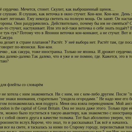
ё сердечко. Мечется, стонет. Скулит, как выброшенный щенок...
не слушаю. Я слушаю, как веточка в окно стучит. Кон-кон. Кон-кон. День 
вает легонько. Ему некогда светить на полную мощь. Он занят. Он настав
тороны. Они раздурачились. Действительно, почему бы им не смеяться? 
о-то стучит, настукивает. Или это всё-таки веточка о себе знать подаёт? 
е тук-тук? Потому что в Японии веточки кон-конкают, а не стучат. Вот и
Сакура.
ра делает в стране платанов? Растёт. У неё выбора нет. Растёт там, где п
 говорит по-японски. Кон-кон.
ечко , как сакура, тоже иностранка. Только не японка. И дрожит сердечк
ка далеко-далеко.Так далеко, что я уже и не помню, где. Кажется, это в 
утаю?
для флейты со словарём
 не хотела с ним знакомиться. Ни с ним, ни с кем-либо другим. После 
мне знаки внимания, старательно "уходила огородами." Не надо мне его б
угом познакомилась моя подруга. Меня она взяла переводчиком. Мой англ
London is the capital of Great Britain. Она не знала даже этого. Только 
и, можно было пуститься в такую авантюру, как знакомство с иностран
л с собой своего друга в качестве толмача. Тот был абсолютно уверен, чт
произнести вслух.Короче, что знал, то и рассказывал.Так всё и началось.
я все на свете, я таскалась за ними по Старому городу, перелистывая т
ого языка, лекции которого я тщательно прогуливала все 5 лет.Нет, не пр