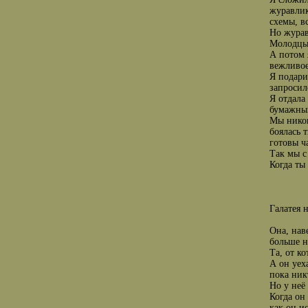
журавлик
схемы, в
Но журав
Молодцы 
А потом 
вежливое
Я подари
запросил
Я отдала
бумажны
Мы никог
боялась 
готовы ч
Так мы с
Когда ты 
Галатея 
Она, наве
больше н
Та, от к
А он уех
пока ник
Но у неё
Когда он
как он и