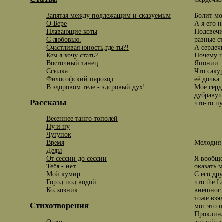
Запятая между подлежащим и сказуемым
Болит мо
О Вере
А я его 
Плавающие коты
Подсвечи
С любовью.
разные с
Счастливая юность,где ты?!
А сердечк
Кем я хочу стать?
Почему н
Восточный танец.
Японии. 
Ссылка
Что саку
Философский пароход
её дочка
В здоровом теле - здоровый дух!
Mоё серд
дубравуш
Рассказы
что-то п
Весеннее танго тополей
Ну и ну
Чугунок
Время
Мелодия 
Деды
От сессии до сессии
Я вообще
Тебя - нет
оказать 
Мой кумир
С его др
Город под водой
что the 
Колхозник
внешност
тоже взя
Стихотворения
мог это 
Проклина
Осень
английск