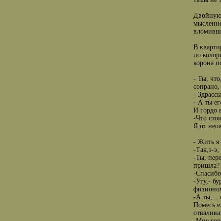
Двойную 
мысленно
вломивше
В кварти
по колор
корона п
- Ты, чт
сопрано,-
- Здрассь
- А ты е
И гордо 
-Что сто
Я от нео
- Жить я 
-Так,э-э,
-Ты, пер
пришла? 
-Спасибо,
-Угу,- б
физионом
-А ты,...
Помесь е
отвалива
-Мне гов