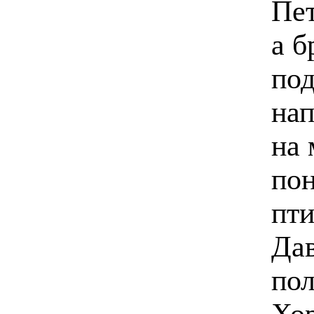
Пет
а б
под
нап
на 
пон
пти
Дав
пол
Хор