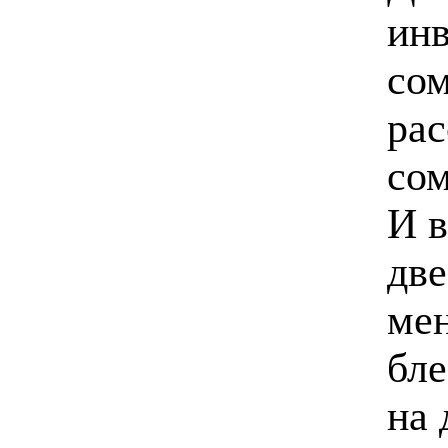
инв
сом
рас
со
И в
две
мен
бле
на