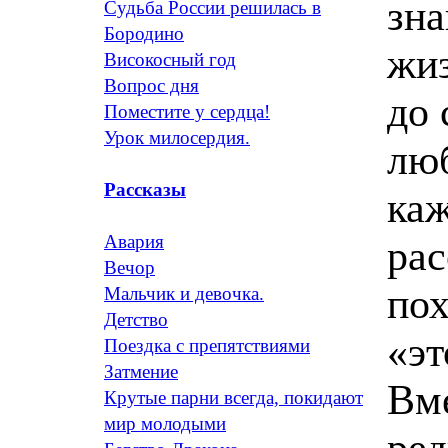
зна
Судьба России решилась в
Бородино
жиз
Високосный год
Вопрос дня
до 
Поместите у сердца!
Урок милосердия.
лю
Рассказы
каж
Авария
рас
Вечор
пох
Мальчик и девочка.
Детство
«эт
Поездка с препятствиями
Затмение
Вме
Крутые парни всегда, покидают
мир молодыми
ред