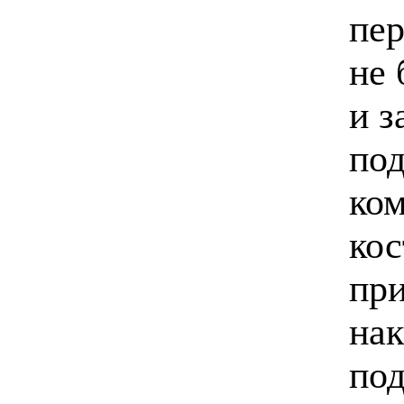
пе
не 
и з
под
ком
кос
при
нак
по