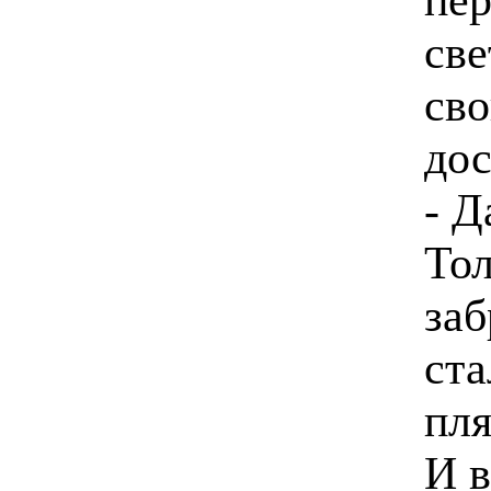
све
сво
дос
- Д
Тол
заб
ста
пля
И в