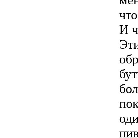
что
И ч
Эти
обр
бут
бол
пок
оди
пив