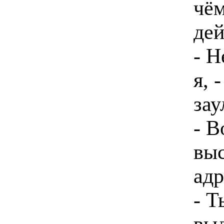
чём
дей
- Н
я, 
зау
- В
выс
адр
- Т
выд