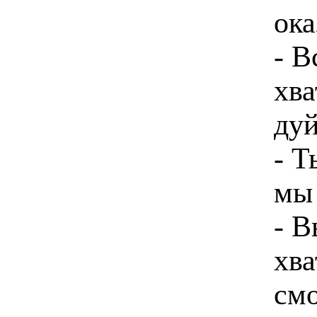
ока
- В
хва
дуй
- Т
мы 
- В
хва
смо