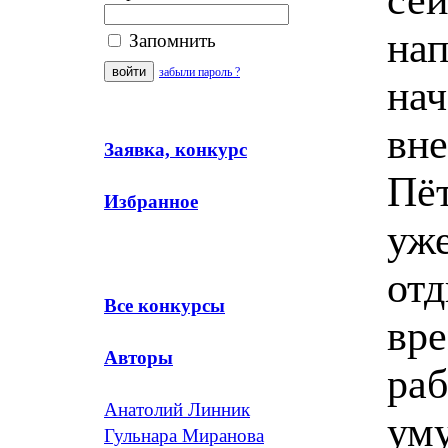
нап
Запомнить
забыли пароль ?
нач
вне
Заявка, конкурс
Пё
Избранное
уже
от
Все конкурсы
вре
Авторы
ра
Анатолий Линник
уму
Гульнара Миранова