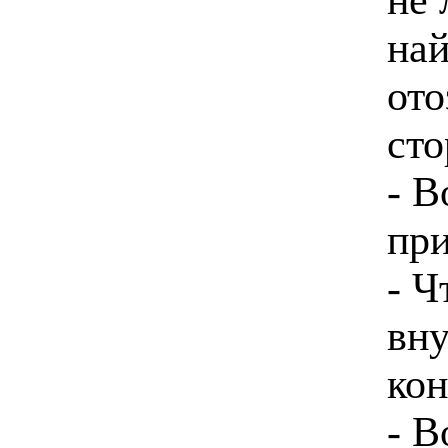
най
ото
сто
- В
при
- Ч
вну
кон
- В