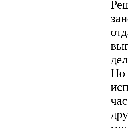
Ре
зан
отд
вып
дел
Но
исп
час
дру
мен