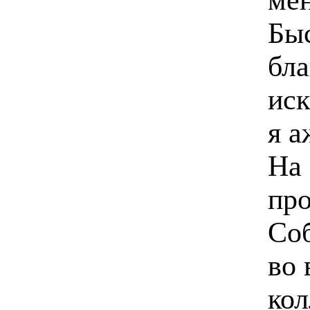
Быс
бла
иск
я а
На
пр
Соб
во 
кол