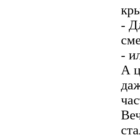
кры
- Д
сме
- и
А ц
даж
час
Веч
ста