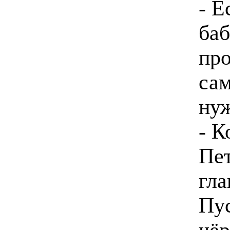
- Е
баб
про
сам
ну
- К
Пет
гла
Пус
чёр