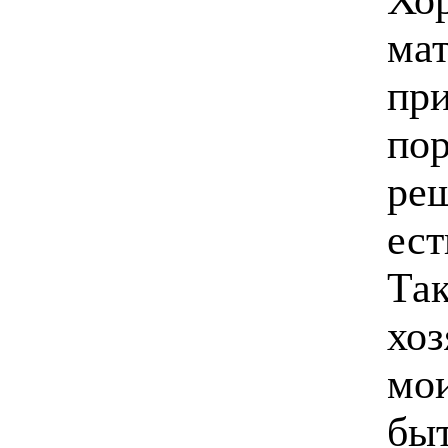
мат
при
пор
реш
ест
Так
хоз
мои
быт