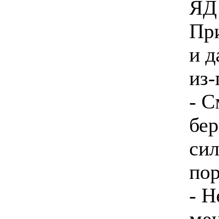
ЯД
При
и д
из-
- С
бер
сил
пор
- Н
мен