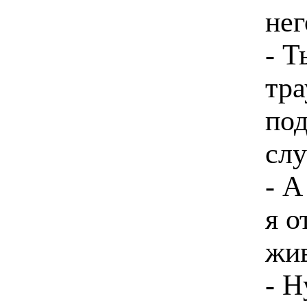
нег
- Т
тра
под
сл
- А
я о
жи
- Н