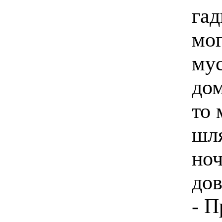
гад
мог
мус
дом
то 
шля
ноч
дов
- П