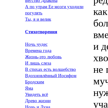
Бегство Дракона
А по утрам Ее мозги уходили
как
погулять
Ты, я и велик
бол
вме
Стихотворения
и д
Ночь чудес
Времена года
хво
Жизнь-это любовь
И лишь слеза
не 
В стихах есть волшебство
Вдохновлённый Иосифом
муч
Бродским
Яма
нуж
Увидеть всё
Древо жизни
уча
Ночь и Луна