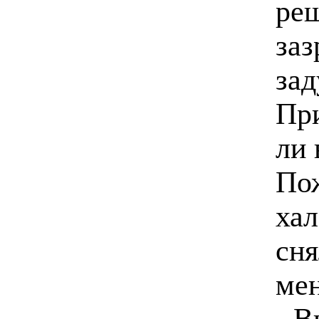
реш
заз
зад
При
ли 
По
хал
сня
мен
- В