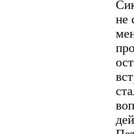
Сик
не 
мен
про
ост
вст
ста
воп
дей
Пет