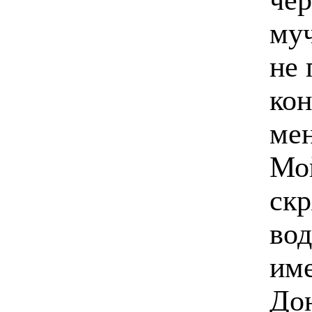
муч
не 
кон
мен
Мой
скр
вод
име
Дон