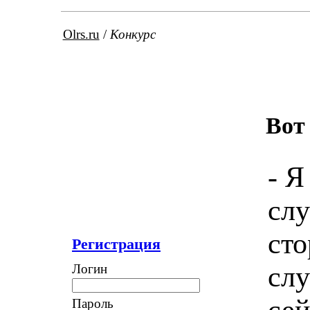
Olrs.ru
/
Конкурс
Вот
- Я
слу
сто
Регистрация
слу
Логин
сей
Пароль