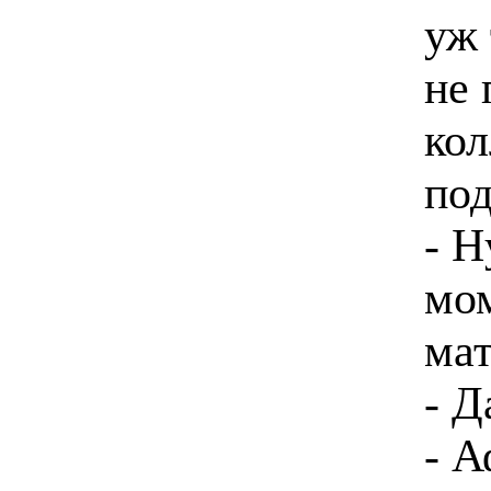
уж 
не 
кол
под
- Н
мо
мат
- Д
- А