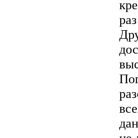
кре
раз
Дру
дос
выс
Пог
раз
все
дан
не 