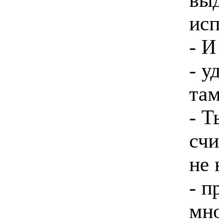
исп
- И
- у
там
- Т
счи
не 
- п
мно