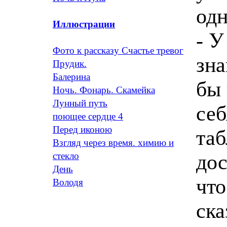
одн
Иллюстрации
- У
Фото к рассказу Счастье тревог
зна
Прудик.
Балерина
бы 
Ночь. Фонарь. Скамейка
Лунный путь
себ
поющее сердце 4
Перед иконою
таб
Взгляд через время. химию и
дос
стекло
День
что
Володя
ска