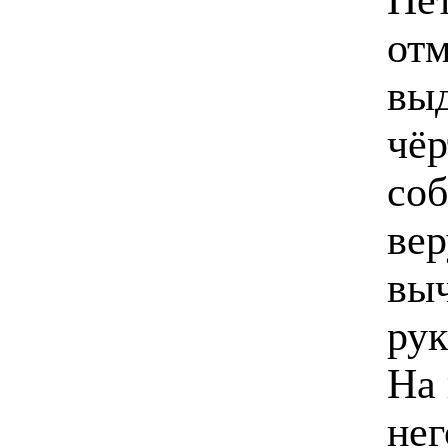
отм
выд
чёр
соб
ве
выч
рук
На 
нег