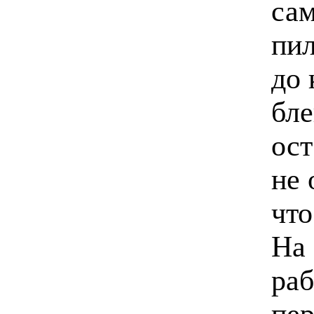
сам
пил
до 
бле
ост
не 
что
На 
раб
пер