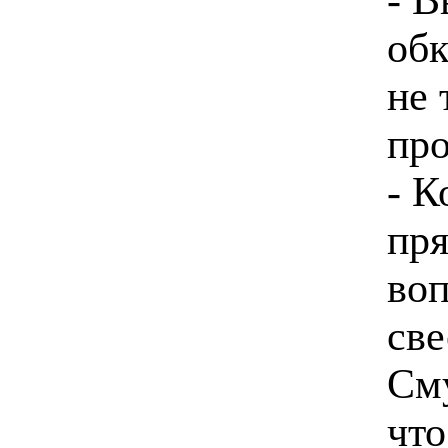
обк
не 
про
- К
пря
воп
све
Сму
что