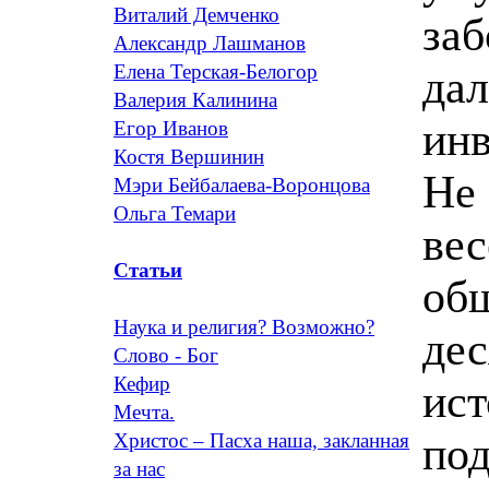
Виталий Демченко
заб
Александр Лашманов
Елена Терская-Белогор
дал
Валерия Калинина
инв
Егор Иванов
Костя Вершинин
Не 
Мэри Бейбалаева-Воронцова
Ольга Темари
вес
Статьи
общ
Наука и религия? Возможно?
дес
Слово - Бог
Кефир
ист
Мечта.
под
Христос – Пасха наша, закланная
за нас