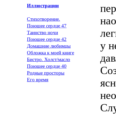
пер
Иллюстрации
нао
Стихотворение.
Поющее сердце 47
лег
Таинство ночи
Поющее сердце 42
у н
Домашние любимцы
Обложка к моей книге
дав
Бистро. Холст/масло
Поющее сердце 40
Соз
Родные просторы
яс
Его время
нео
Слу