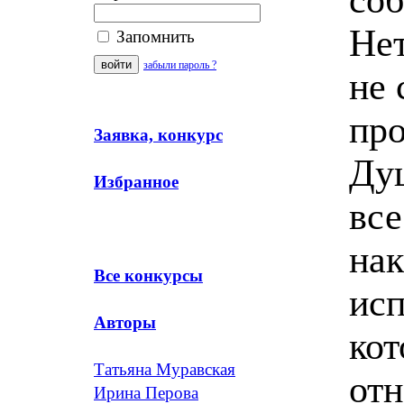
Нет
Запомнить
забыли пароль ?
не 
про
Заявка, конкурс
Душ
Избранное
все
на
Все конкурсы
исп
Авторы
кот
Татьяна Муравская
отн
Ирина Перова