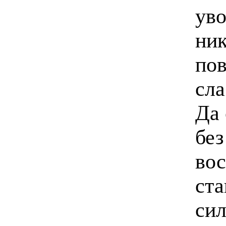
уво
ник
пов
сла
Да 
без
вос
ста
сил