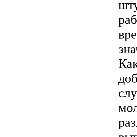
шту
раб
вре
зна
Как
доб
слу
мо
ра
вы