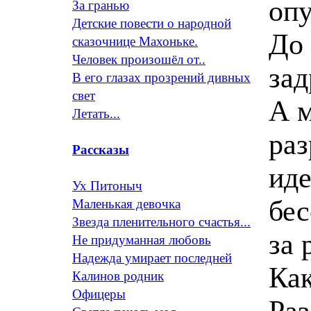
опу
За гранью
Детские повести о народной
До 
сказочнице Махоньке.
Человек произошёл от..
зад
В его глазах прозрений дивных
свет
А м
Летать...
раз
Рассказы
иде
Ух Питоныч
бес
Маленькая девочка
Звезда пленительного счастья...
за 
Не придуманная любовь
Надежда умирает последней
Как
Калинов родник
Офицеры
Раз