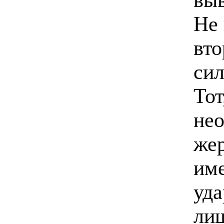
Не 
вто
сил
Тот
нео
жер
име
уда
лиш