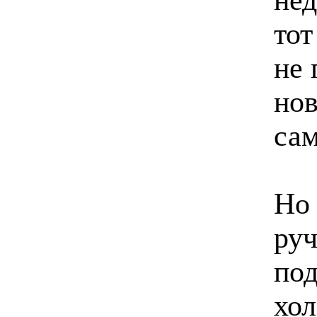
тот
не 
нов
сам
Но 
руч
под
хол