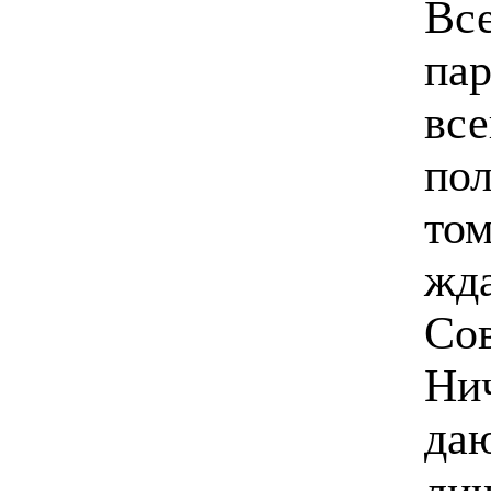
Все
пар
все
пол
том
жда
Со
Ни
да
лиш