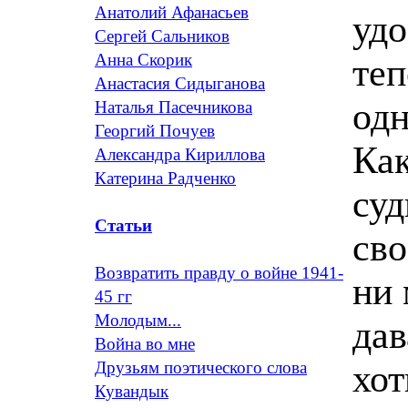
Анатолий Афанасьев
удо
Сергей Сальников
Анна Скорик
теп
Анастасия Сидыганова
одн
Наталья Пасечникова
Георгий Почуев
Как
Александра Кириллова
Катерина Радченко
суд
Статьи
сво
Возвратить правду о войне 1941-
ни
45 гг
Молодым...
дав
Война во мне
хот
Друзьям поэтического слова
Кувандык