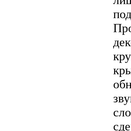
под
Про
дек
кру
кры
об
зву
сло
сде