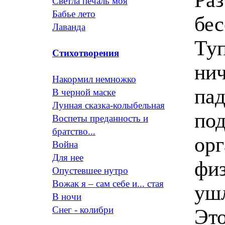
Светла печаль моя
Бабье лето
бе
Лаванда
Туп
Стихотворения
нич
Накормил немножко
пад
В черной маске
Лунная сказка-колыбельная
под
Воспеты преданность и
братство...
орг
Война
Для нее
физ
Опустевшее нутро
Вожак я – сам себе и... стая
уш
В ночи
Снег - колибри
Это