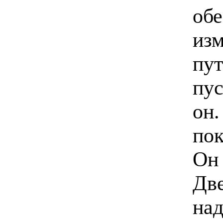
обе
из
пут
пус
он.
пок
Он 
Две
над