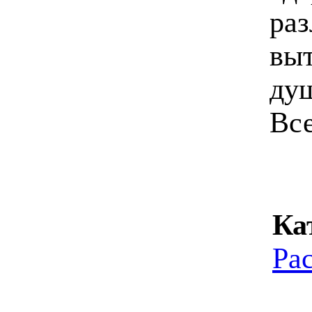
раз
выт
ду
Все
Ка
Ра