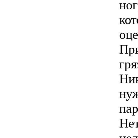
ног
кот
оце
При
гря
Ник
ну
пар
Нет
нед