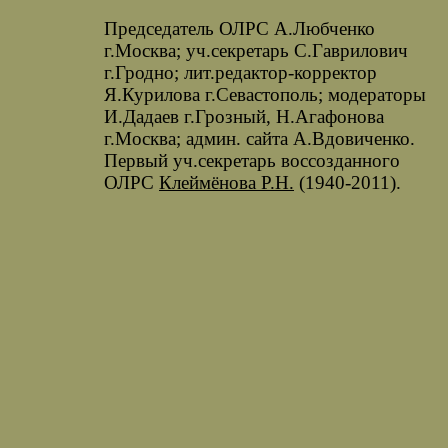
Председатель ОЛРС А.Любченко
г.Москва; уч.секретарь С.Гаврилович
г.Гродно; лит.редактор-корректор
Я.Курилова г.Севастополь; модераторы
И.Дадаев г.Грозный, Н.Агафонова
г.Москва; админ. сайта А.Вдовиченко.
Первый уч.секретарь воссозданного
ОЛРС
Клеймёнова Р.Н.
(1940-2011).