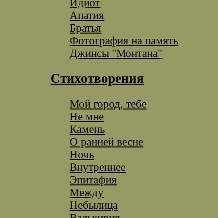
Идиот
Апатия
Братья
Фотография на память
Джинсы "Монтана"
Стихотворения
Мой город, тебе
Не мне
Камень
О ранней весне
Ночь
Внутреннее
Эпитафия
Между
Небылица
Валькирия