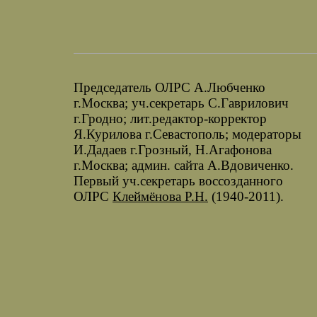
Председатель ОЛРС А.Любченко
г.Москва; уч.секретарь С.Гаврилович
г.Гродно; лит.редактор-корректор
Я.Курилова г.Севастополь; модераторы
И.Дадаев г.Грозный, Н.Агафонова
г.Москва; админ. сайта А.Вдовиченко.
Первый уч.секретарь воссозданного
ОЛРС
Клеймёнова Р.Н.
(1940-2011).