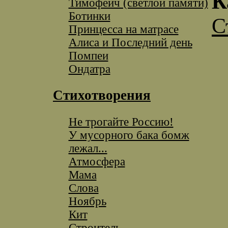
К
Тимофеич (светлой памяти)
Ботинки
С
Принцесса на матрасе
Алиса и Последний день
Помпеи
Ондатра
Стихотворения
Не трогайте Россию!
У мусорного бака бомж
лежал...
Атмосфера
Мама
Слова
Ноябрь
Кит
Строитель