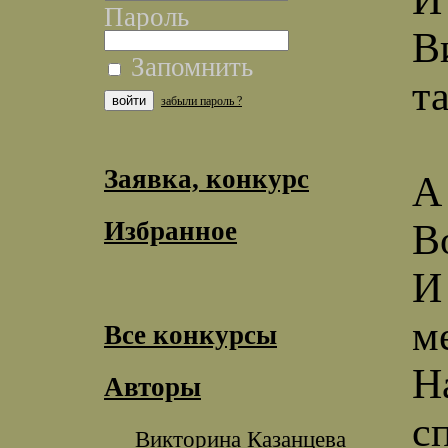
Пароль
В
Запомнить
т
забыли пароль ?
Заявка, конкурс
А
Избранное
В
И
м
Все конкурсы
Н
Авторы
с
Викторина Казанцева