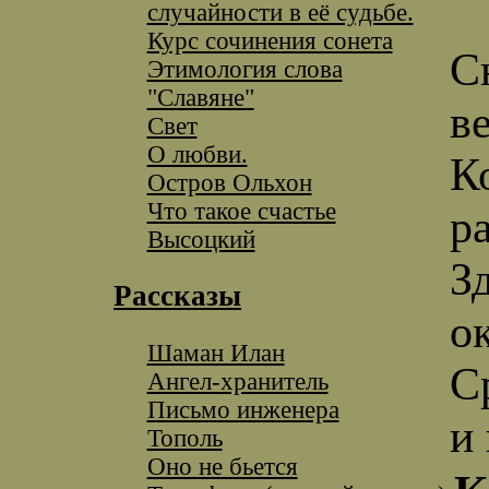
случайности в её судьбе.
Курс сочинения сонета
С
Этимология слова
"Славяне"
в
Свет
О любви.
К
Остров Ольхон
Что такое счастье
р
Высоцкий
З
Рассказы
о
Шаман Илан
С
Ангел-хранитель
Письмо инженера
и
Тополь
Оно не бьется