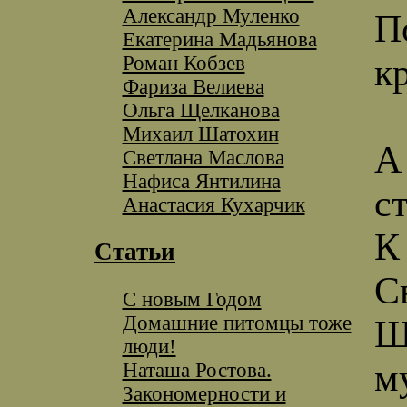
Александр Муленко
П
Екатерина Мадьянова
Роман Кобзев
кр
Фариза Велиева
Ольга Щелканова
Михаил Шатохин
А
Светлана Маслова
Нафиса Янтилина
с
Анастасия Кухарчик
К
Статьи
С
С новым Годом
Домашние питомцы тоже
Ш
люди!
м
Наташа Ростова.
Закономерности и