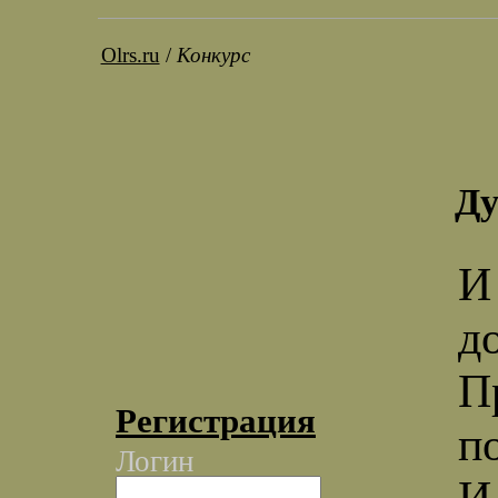
Olrs.ru
/
Конкурс
Ду
И
д
П
Регистрация
п
Логин
И