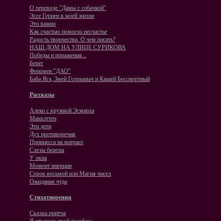
О переводе "Дамы с собачкой"
Эссе Герцен в моей жизни
Это важно
Как счастью помогло несчастье
Радость творчества. О чем писать?
НАШ ДОМ НА УЛИЦЕ СУРИКОВА
Победы и поражения...
Берег
Феномен "ДАО"
Баба Яга, Змей Голрыныч и Кащей Бессмертный
Рассказы
Алеко с кружкой Эсмарха
Манхэттен
Эти дети
Дух противоречия
Принцесса на матрасе
Слезы березы
У окна
Момент инерции
Сорок восьмой или Магия чисел
Ожидание чуда
Стихотворения
Сказка-притча