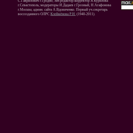
С.Гаврилович г.Гродно; лит.редактор-корректор Я.Курилова
г.Севастополь; модераторы И.Дадаев г.Грозный, Н.Агафонова
г.Москва; админ. сайта А.Вдовиченко. Первый уч.секретарь
воссозданного ОЛРС
Клеймёнова Р.Н.
(1940-2011).