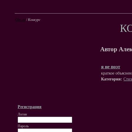
Olrs.ru
/
Конкурс
К
Автор Але
я не поэт
краткое объясне
Категория:
Стих
Регистрация
Логин
Пароль