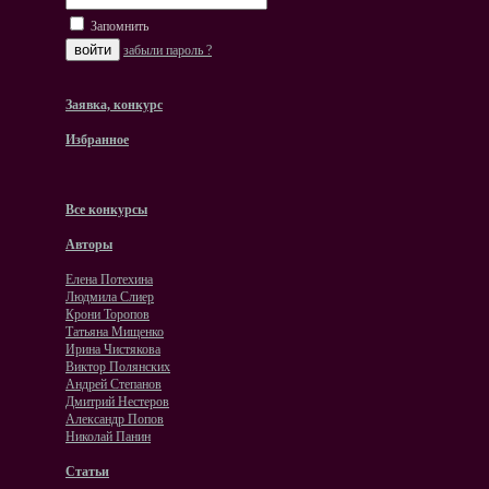
Запомнить
забыли пароль ?
Заявка, конкурс
Избранное
Все конкурсы
Авторы
Елена Потехина
Людмила Слиер
Крони Торопов
Татьяна Мищенко
Ирина Чистякова
Виктор Полянских
Андрей Степанов
Дмитрий Нестеров
Александр Попов
Николай Панин
Статьи