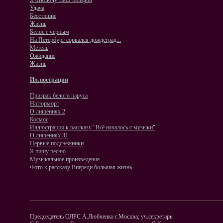
Я отключу твой телефон
Удача
Бесстишие
Жизнь
Белое с чёрным
На Петербург сорвался дождеград...
Метель
Ожидание
Жизнь
Иллюстрации
Призрак белого паруса
Натюрморт
O лишениях 2
Космос
Иллюстрация к рассказу "Всё началось с музыки"
О лишениях 31
Первые подснежники
Я пишу песню
Музыкальное произведение.
Фото к рассказу Впереди большая жизнь
Председатель ОЛРС А.Любченко г.Москва; уч.секретарь