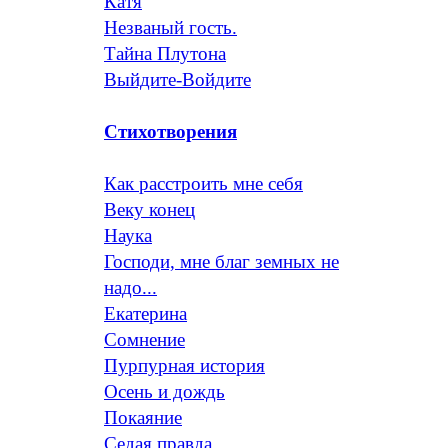
Катя
Незваный гость.
Тайна Плутона
Выйдите-Войдите
Стихотворения
Как расстроить мне себя
Веку конец
Наука
Господи, мне благ земных не
надо...
Екатерина
Сомнение
Пурпурная история
Осень и дождь
Покаяние
Седая правда