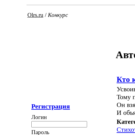
Olrs.ru
/
Конкурс
Авт
Кто 
Усвои
Тому 
Он взя
Регистрация
И объя
Логин
Катег
Стихо
Пароль