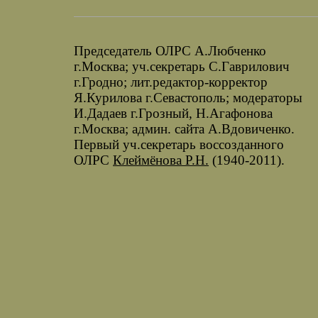
Председатель ОЛРС А.Любченко
г.Москва; уч.секретарь С.Гаврилович
г.Гродно; лит.редактор-корректор
Я.Курилова г.Севастополь; модераторы
И.Дадаев г.Грозный, Н.Агафонова
г.Москва; админ. сайта А.Вдовиченко.
Первый уч.секретарь воссозданного
ОЛРС
Клеймёнова Р.Н.
(1940-2011).