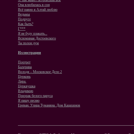
А там живет петровский век
Она влюбилась в сон
Всё равно я Алтай люблю
Ведьмы
Подруге
Как быть?
Г***
Я не буду плакать...
Вспоминая Достоевского
Ты полон дум
Иллюстрации
Портрет
Балерина
Володя – Московское Дело 2
Церковь
Лира.
Церквушка
Владимир
Призрак белого паруса
Я пишу песню
Ереван. Улица Туманяна. Дом Кацахянов