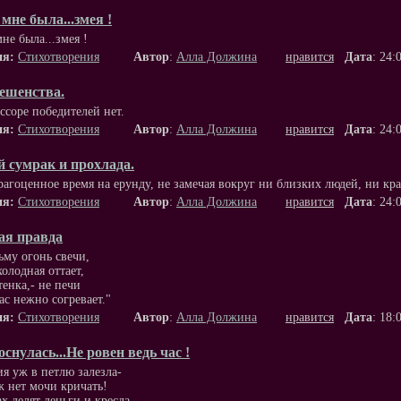
мне была...змея !
не была...змея !
ия:
Стихотворения
Автор
:
Алла Должина
нравится
Дата
: 24:
ешенства.
ссоре победителей нет.
ия:
Стихотворения
Автор
:
Алла Должина
нравится
Дата
: 24:
 сумрак и прохлада.
рагоценное время на ерунду, не замечая вокруг ни близких людей, ни кр
ия:
Стихотворения
Автор
:
Алла Должина
нравится
Дата
: 24:
ая правда
тьму огонь свечи,
холодная оттает,
тенка,- не печи
ас нежно согревает."
ия:
Стихотворения
Автор
:
Алла Должина
нравится
Дата
: 18:
оснулась...Не ровен ведь час !
ия уж в петлю залезла-
ж нет мочи кричать!
х делят деньги и кресла,