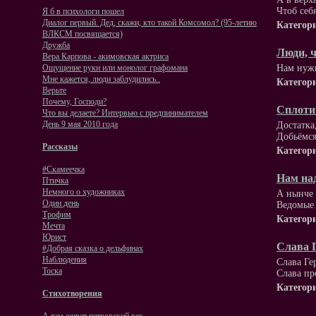
Чтоб себ
Я б в психологи пошел
Диалог первый. Дед, скажи, кто такой Комсомол? (95-летию
Категор
ВЛКСМ посвящается)
Дружба
Люди, 
Вера Карпова - акимовская актриса
Нам нужн
Ощущение руки или монолог графомана
Мне кажется, люди заблудились..
Категор
Верьте
Почему, Господи?
Сплотим
Что вы делаете? Интервью с предпинимателем
День 9 мая 2010 года
Достатка
Добьёмся
Рассказы
Категор
#Скамеечка
Нам над
Птичка
Немного о художниках
А нынче 
Один день
Ведомые 
Трофим
Категор
Мечта
Юрист
Слава 
#Добрая сказка о дельфинах
Наблюдения
Слава Ге
Тоска
Слава пр
Категор
Стихотворения