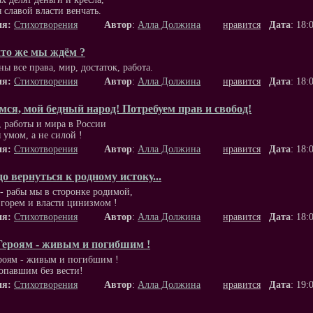
я славой власти венчать.
ия:
Стихотворения
Автор
:
Алла Должина
нравится
Дата
: 18:
что же мы ждём ?
ы все права, мир, достаток, работа.
ия:
Стихотворения
Автор
:
Алла Должина
нравится
Дата
: 18:
ся, мой бедный народ! Потребуем прав и свобод!
, работы и мира в России
 умом, а не силой !
ия:
Стихотворения
Автор
:
Алла Должина
нравится
Дата
: 18:
о вернуться к родному истоку...
- рабы мы в сторонке родимой,
горем и власти цинизмом !
ия:
Стихотворения
Автор
:
Алла Должина
нравится
Дата
: 18:
Героям - живым и погибшим !
роям - живым и погибшим !
опавшим без вести!
ия:
Стихотворения
Автор
:
Алла Должина
нравится
Дата
: 19: