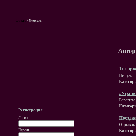
Olrs.ru
/
Конкурс
Автор
Ты прос
Нищета и
Категор
#Храню 
Берегите
Категор
Регистрация
Поездка
Логин
Отрывок 
Пароль
Категор