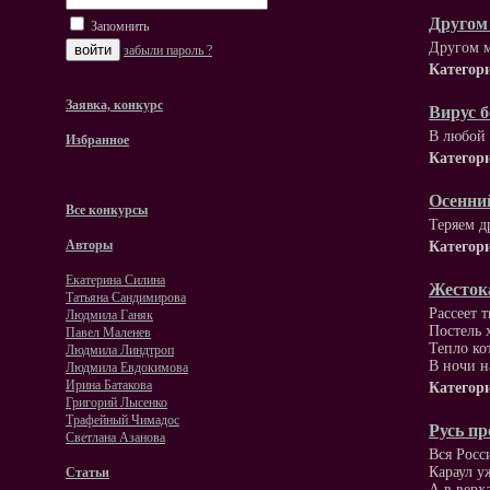
Другом 
Запомнить
Другом м
забыли пароль ?
Категор
Заявка, конкурс
Вирус б
В любой 
Избранное
Категор
Осенний
Все конкурсы
Теряем д
Авторы
Категор
Екатерина Силина
Жесток
Татьяна Сандимирова
Рассеет 
Людмила Ганяк
Постель 
Павел Маленев
Тепло ко
Людмила Линдтроп
В ночи н
Людмила Евдокимова
Ирина Батакова
Категор
Григорий Лысенко
Трафейный Чимадос
Русь пр
Светлана Азанова
Вся Росс
Караул у
Статьи
А в верха