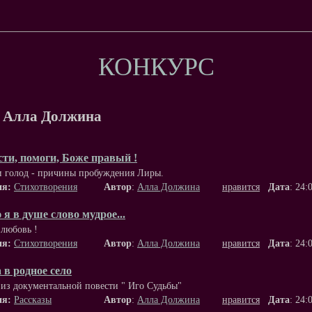
КОНКУРС
 Алла Должина
ти, помоги, Боже правый !
 голод - причины пробуждения Лиры.
ия:
Стихотворения
Автор
:
Алла Должина
нравится
Дата
: 24:
я в душе слово мудрое...
 любовь !
ия:
Стихотворения
Автор
:
Алла Должина
нравится
Дата
: 24:
 в родное село
из документальной повести " Иго Судьбы"
ия:
Рассказы
Автор
:
Алла Должина
нравится
Дата
: 24: