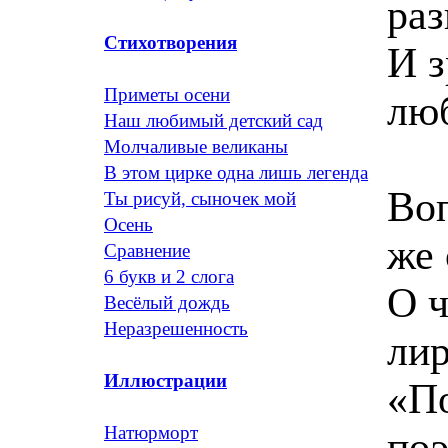
раз
Стихотворения
И з
Приметы осени
лю
Наш любимый детский сад
Молчаливые великаны
В этом цирке одна лишь легенда
Воп
Ты рисуй, сыночек мой
Осень
же 
Сравнение
6 букв и 2 слога
О ч
Весёлый дождь
Неразрешенность
лир
Иллюстрации
«По
Натюрморт
поэ