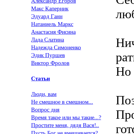
Александр Егоров
Макс Каперник
лю
Эдуард Ганн
Натаниель Маркс
Анастасия Фисина
Ни
Лада Слатина
Надежда Симоненко
рат
Эдик Пуршев
Виктор Фролов
Но
Статьи
Люди, вам
Поэ
Не смешное в смешном...
Вопрос дня
Про
Время такое или мы такие...?
гот
Простите меня, дядя Вася!..
Пусть Бог не вмешивается?