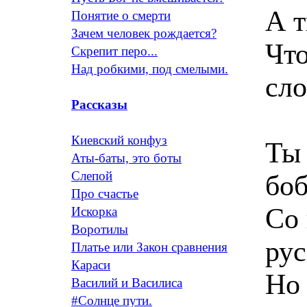
А т
Понятие о смерти
Зачем человек рождается?
Что
Скрепит перо...
Над робкими, под смелыми.
сло
Рассказы
Киевский конфуз
Ты 
Аты-баты, это боты
Слепой
боб
Про счастье
Со 
Искорка
Воротилы
рус
Платье или Закон сравнения
Караси
Но 
Василий и Василиса
#Солнце пути.