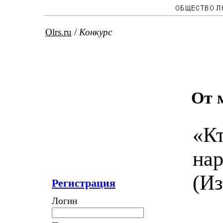
Olrs.ru
/
Конкурс
От 
«Кт
нар
(Из
Регистрация
Логин