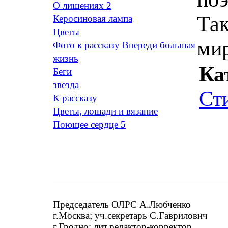
O лишениях 2
Так
Керосиновая лампа
Цветы
мир
Фото к рассказу Впереди большая
жизнь
Ка
Беги
звезда
Ст
К рассказу
Цветы, лошади и вязание
Поющее сердце 5
Председатель ОЛРС А.Любченко
г.Москва; уч.секретарь С.Гаврилович
г.Гродно; лит.редактор-корректор