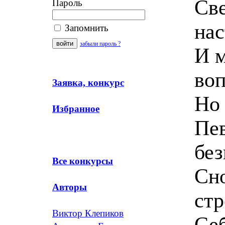
Све
Пароль
нас
Запомнить
забыли пароль ?
И 
во
Заявка, конкурс
Но 
Избранное
Пев
без
Все конкурсы
Сно
Авторы
стр
Виктор Клепиков
Себ