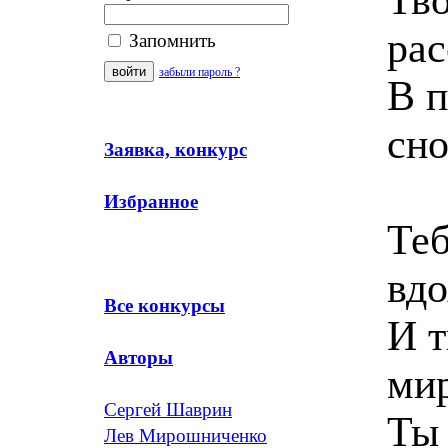
рас
Запомнить
забыли пароль ?
В 
сно
Заявка, конкурс
Избранное
Теб
вдо
Все конкурсы
И 
Авторы
ми
Сергей Шаврин
Ты 
Лев Мирошниченко