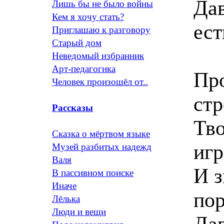
Дав
Лишь бы не было войны
Кем я хочу стать?
ест
Приглашаю к разговору
Старый дом
Неведомый избранник
Арт-педагогика
Про
Человек произошёл от..
стр
Рассказы
Тв
Сказка о мёртвом языке
игр
Музей разбитых надежд
Валя
И з
В пассивном поиске
Иначе
пор
Лёлька
Люди и вещи
Дав