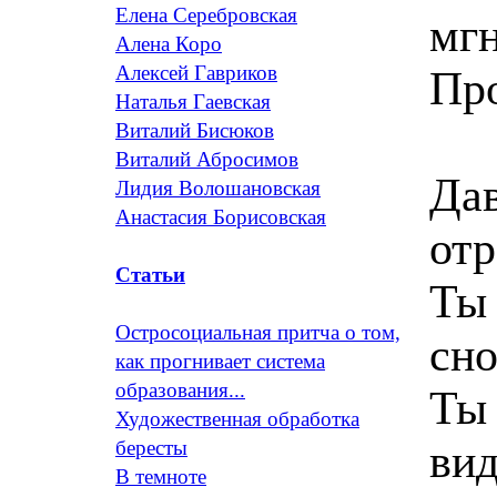
Елена Серебровская
мгн
Алена Коро
Алексей Гавриков
Про
Наталья Гаевская
Виталий Бисюков
Виталий Абросимов
Дав
Лидия Волошановская
Анастасия Борисовская
от
Статьи
Ты 
Остросоциальная притча о том,
сно
как прогнивает система
образования...
Ты 
Художественная обработка
ви
бересты
В темноте