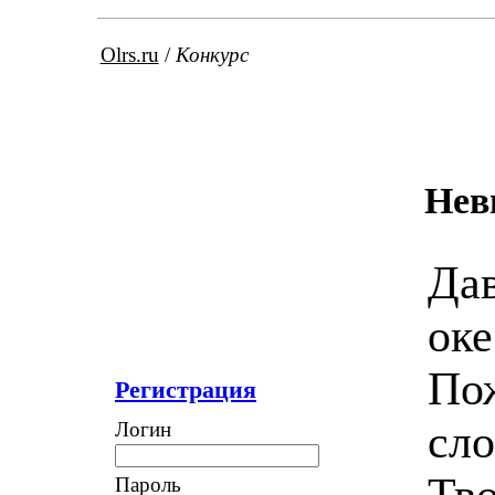
Olrs.ru
/
Конкурс
Нев
Дав
оке
Пож
Регистрация
сл
Логин
Тво
Пароль