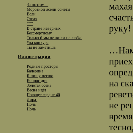
махая
За поэтом...
Морозной ясени сонеты
Если
счаст
Страх
***
руку!
В стране неверных
Бессмертному
Только б мы не жили не любя!
#на конкурс
…Нам 
Ты не заметишь
Иллюстрации
приех
Родные просторы
опред
Балерина
Я пишу песню
на ск
Вопрос дня
Золотая осень
Весна идёт
ревет
Поющее сердце 40
Лира.
не ре
Ночь
Ночь
время
тесно