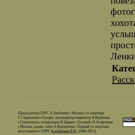
повез
фотог
хохот
услыш
прост
Ленк
Кате
Расс
Председатель ОЛРС А.Любченко г.Москва; уч.секретарь
С.Гаврилович г.Гродно; лит.редактор-корректор Я.Курилова
г.Севастополь; модераторы И.Дадаев г.Грозный, Н.Агафонова
г.Москва; админ. сайта А.Вдовиченко. Первый уч.секретарь
воссозданного ОЛРС
Клеймёнова Р.Н.
(1940-2011).