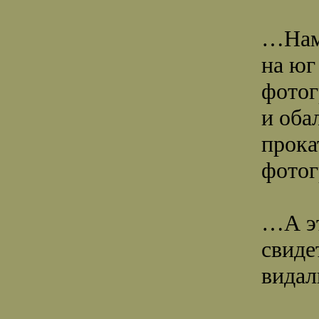
…Нам 
на юг
фотог
и оба
прока
фото
…А эт
свиде
видал