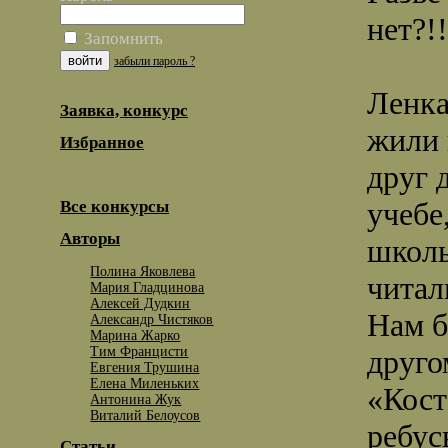
нет?!!
Запомнить
забыли пароль ?
Ленка
Заявка, конкурс
жили 
Избранное
друг 
учебе
Все конкурсы
Авторы
школь
Полина Яковлева
читал
Мария Гладцинова
Алексей Дудкин
Нам б
Александр Чистяков
Марина Жарко
Тим Францисти
друго
Евгения Трушина
Елена Миленьких
«Кост
Антонина Жук
Виталий Белоусов
ребус
Статьи