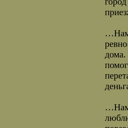
город
приез
…Нам 
ревно
дома.
помог
перет
деньг
…Нам 
люблю