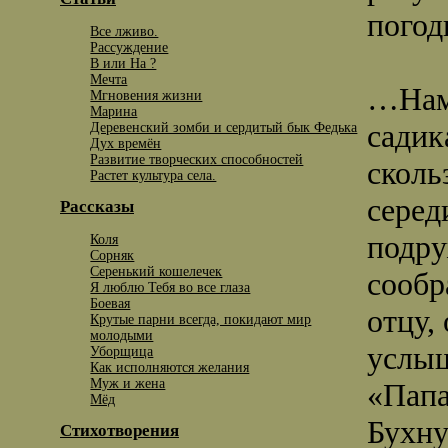
погод
Все лживо.
Рассуждение
В или На ?
Мечта
…Нам 
Мгновения жизни
Марина
садик
Деревенский зомби и сердитый бык Федька
Дух времён
Развитие творческих способностей
сколь
Растет культура села.
серед
Рассказы
подру
Коля
Сорняк
Серенький кошелечек
сообр
Я люблю Тебя во все глаза
Боевая
отцу,
Крутые парни всегда, покидают мир
молодыми
услыш
Уборщица
Как исполняются желания
Муж и жена
«Папа
Мёд
Бухну
Стихотворения