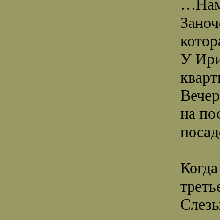
…Нам 
Заноч
котор
У Ири
кварт
Вечер
на по
посад
Когда
треть
Слезы