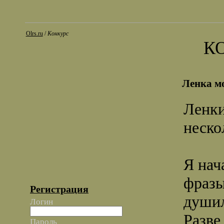
Olrs.ru
/
Конкурс
К
Ленка м
Ленки
неско
Я нач
фразы
Регистрация
душил
Логин
Разве
Пароль