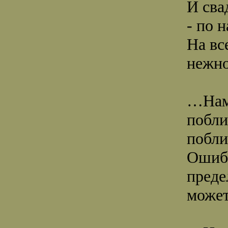
И сва
- по 
На вс
нежно
…Нам 
побли
побли
Ошибк
преде
может