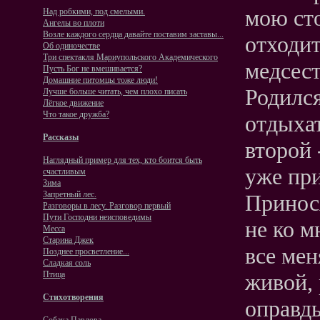
мою сто
Над робкими, под смелыми.
Ангелы во плоти
Возле каждого сердца давайте поставим заставы...
отходит
Об одиночестве
Три спектакля Мариупольского Академического
медсест
Пусть Бог не вмешивается?
Домашние питомцы тоже люди!
Родилс
Лучше больше читать, чем плохо писать
Лёгкое движение
Что такое дружба?
отдыхат
Рассказы
второй 
Наглядный пример для тех, кто боится быть
уже при
счастливым
Зима
Запретный лес.
Принося
Разговоры в лесу. Разговор первый
Пути Господни неисповедимы
не ко м
Месса
Старина Джек
все мен
Позднее просветление...
Сладкая соль
живой, 
Птица
Стихотворения
оправды