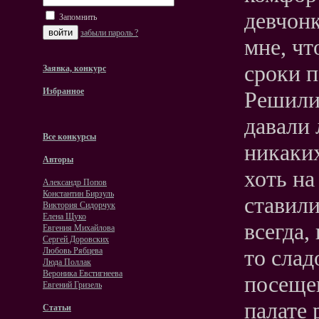
девчонк
Запомнить
забыли пароль ?
мне, чт
сроки 
Заявка, конкурс
Избранное
Решили 
давали 
Все конкурсы
никаких
Авторы
хоть н
Александр Попов
Константин Бирзуль
ставили
Виктория Сидорчук
Елена Щуко
всегда,
Евгения Михайлова
Сергей Доровских
то слад
Любовь Рябцева
Люда Поллак
Вероника Евстигнеева
посещен
Евгений Гризель
палате 
Статьи