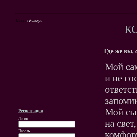
Olrs.ru
/
Конкурс
К
Где же вы,
Мой са
и не со
ответс
запоми
Мой сы
Регистрация
Логин
на свет
Пароль
комфорт