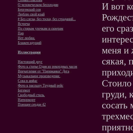
Собака Павлова
И вот к
О человеческом бесплодии
Бергенский сон
Рождест
Люблю свой край
# Без слезы, без тоски, без страданий...
Встреча
его сра
По старым улочкам и скверам
Пар
интерес
Нет любви.
Блажен идущий
меня и 
Иллюстрации
сякая, 
Настоящий друг
Фото к статье Один из рекордных часов
приход
Впечатление от "Парижанки" Дега
Музыкальное произведение.
Стоило 
Сова в анфас
Фото к рассказу Трудный рейс
Бегемот
груди, 
Свободный стиль.
Натюрморт
сосать 
Поющее сердце 42
трехмес
приятн