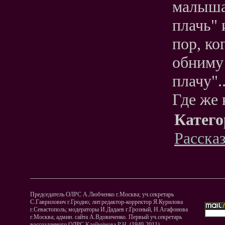
малыша
плачь" 
пор, ко
обниму 
плачу".
Где же 
Катего
Расска
Председатель ОЛРС А.Любченко г.Москва; уч.секретарь
С.Гаврилович г.Гродно; лит.редактор-корректор Я.Курилова
г.Севастополь; модераторы И.Дадаев г.Грозный, Н.Агафонова
г.Москва; админ. сайта А.Вдовиченко. Первый уч.секретарь
воссозданного ОЛРС
Клеймёнова Р.Н.
(1940-2011).