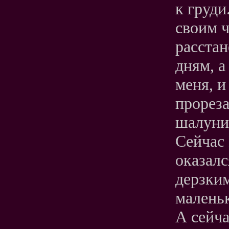
к груди
своим 
расстан
дням, а
меня, и
прореза
шалуни
Сейчас 
оказалс
дерзким
маленьк
А сейча