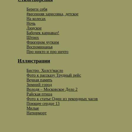
Береги себя
#весенняя зарисовка, детское
На колесах
Ночь
Людское
Бабочек карнавал!
Штрих
Флюгером чутким
Воспоминанья
Про никто и про ничто
Иллюстрации
Бистро. Холст/масло
Фото к рассказу Трудный рейс
Вечная память
Зимний город
Володя – Московское Дело 2
Райская птица
Фото к статье Один из рекордных часов
Поющее сердце 13
Милые
Натюрморт