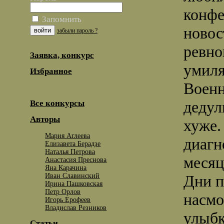
конфе
Запомнить
новос
забыли пароль ?
ревно
Заявка, конкурс
умиля
Избранное
Военн
дедул
Все конкурсы
Авторы
хуже.
Мария Аглеева
диагн
Елизавета Берадзе
Наталья Петрова
месяц
Анастасия Преснова
Яна Карачина
Иван Славинский
Дни п
Ирина Пашковская
Петр Орлов
насмо
Игорь Ерофеев
Владислав Резников
улыбк
Статьи