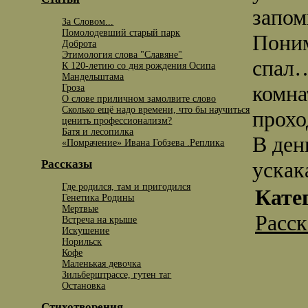
запом
За Словом...
Помолодевший старый парк
Поним
Доброта
Этимология слова "Славяне"
спал…
К 120-летию со дня рождения Осипа
Мандельштама
комна
Гроза
О слове приличном замолвите слово
Сколько ещё надо времени, что бы научиться
прохо
ценить профессионализм?
Батя и лесопилка
В ден
«Помрачение» Ивана Гобзева .Реплика
уска
Рассказы
Где родился, там и пригодился
Кате
Генетика Родины
Мертвые
Расс
Встреча на крыше
Искушение
Норильск
Кофе
Маленькая девочка
Зильберштрассе, гутен таг
Остановка
Стихотворения