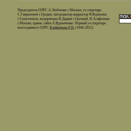
Председатель ОЛРС А.Любченко г.Москва; уч.секретарь
С.Гаврилович г.Гродно; лит.редактор-корректор Я.Курилова
г.Севастополь; модераторы И.Дадаев г.Грозный, Н.Агафонова
г.Москва; админ. сайта А.Вдовиченко. Первый уч.секретарь
воссозданного ОЛРС
Клеймёнова Р.Н.
(1940-2011).