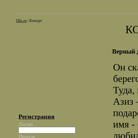
Olrs.ru
/
Конкурс
К
Верный 
Он ск
берег
Туда,
Азиз 
подар
Регистрация
имя -
Логин
любил
Пароль