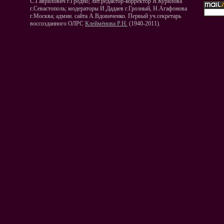
С.Гаврилович г.Гродно; лит.редактор-корректор Я.Курилова
г.Севастополь; модераторы И.Дадаев г.Грозный, Н.Агафонова
г.Москва; админ. сайта А.Вдовиченко. Первый уч.секретарь
воссозданного ОЛРС
Клеймёнова Р.Н.
(1940-2011).