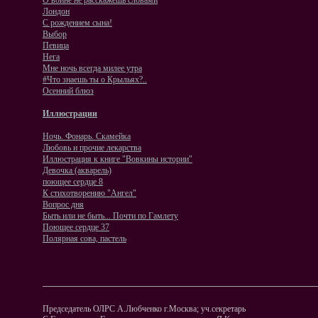
О войне не расскажешь словами
Лондон
С рождением сына!
Выбор
Певица
Нега
Мне ночь всегда милее утра
#Что знаешь ты о Крыльях?..
Осенний блюз
Иллюстрации
Ночь. Фонарь. Скамейка
Любовь и прочие лекарства
Иллюстрация к книге "Вовкины истории"
Девочка (акварель)
поющее сердце 8
К стихотворению "Ангел"
Вопрос дня
Быть или не быть... Почти по Гамлету
Поющее сердце 37
Полярная сова, пастель
Председатель ОЛРС А.Любченко г.Москва; уч.секретарь