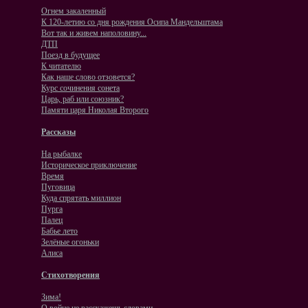
Огнем закаленный
К 120-летию со дня рождения Осипа Мандельштама
Вот так и живем наполовину...
ДТП
Поезд в будущее
К читателю
Как наше слово отзовется?
Курс сочинения сонета
Царь, раб или союзник?
Памяти царя Николая Второго
Рассказы
На рыбалке
Историческое приключение
Время
Пуговица
Куда спрятать миллион
Пурга
Палец
Бабье лето
Зелёные огоньки
Алиса
Стихотворения
Зима!