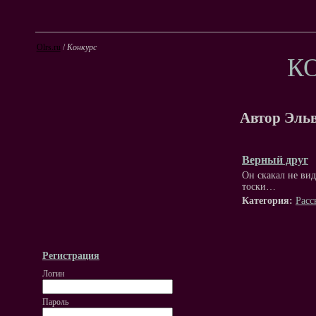
Olrs.ru
/
Конкурс
К
Автор Эль
Верный друг
Он скакал не вид
тоски…
Категория:
Расс
Регистрация
Логин
Пароль