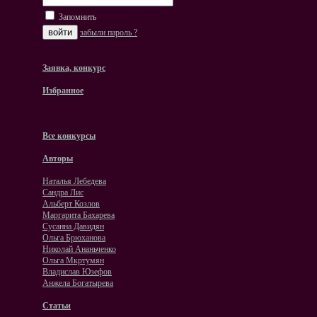
Запомнить
забыли пароль ?
Заявка, конкурс
Избранное
Все конкурсы
Авторы
Наталья Лебедева
Сандра Лис
Альберт Козлов
Маргарита Бахарева
Сусанна Давидян
Ольга Брюханова
Николай Ананьченко
Ольга Мкртумян
Владислав Юзефов
Анжела Богатырева
Статьи