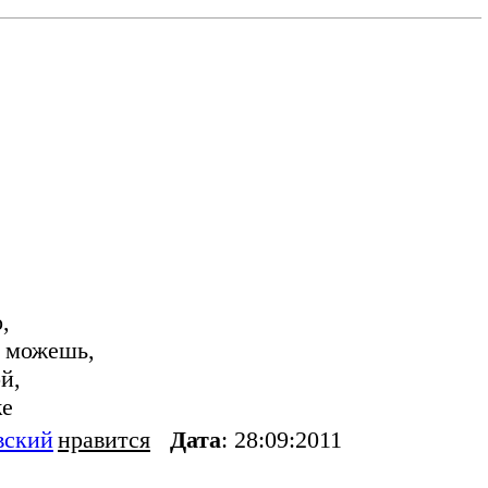
,
к можешь,
й,
же
вский
нравится
Дата
: 28:09:2011