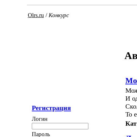
Olrs.ru
/
Конкурс
Ав
Мож
Мож
И о
Ско
Регистрация
То 
Логин
Кат
Пароль