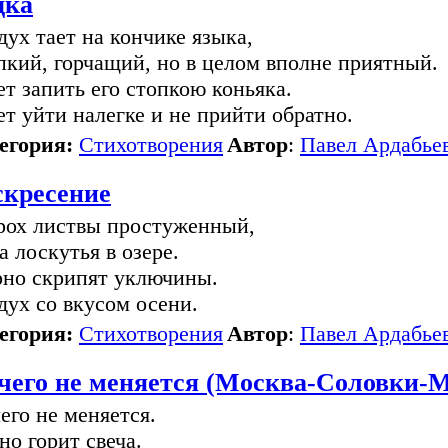
дка
дух тает на кончике языка,
пкий, горчащий, но в целом вполне приятный.
ет запить его стопкою коньяка.
ет уйти налегке и не прийти обратно.
егория:
Стихотворения
Автор
:
Павел Ардабье
скресение
ох листвы простуженный,
а лоскутья в озере.
но скрипят уключины.
дух со вкусом осени.
егория:
Стихотворения
Автор
:
Павел Ардабье
чего не меняется (Москва-Соловки-М
его не меняется.
но горит свеча.