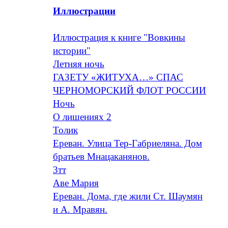
Иллюстрации
Иллюстрация к книге "Вовкины
истории"
Летняя ночь
ГАЗЕТУ «ЖИТУХА…» СПАС
ЧЕРНОМОРСКИЙ ФЛОТ РОССИИ
Ночь
O лишениях 2
Толик
Ереван. Улица Тер-Габриеляна. Дом
братьев Мнацаканянов.
3тт
Аве Мария
Ереван. Дома, где жили Ст. Шаумян
и А. Мравян.