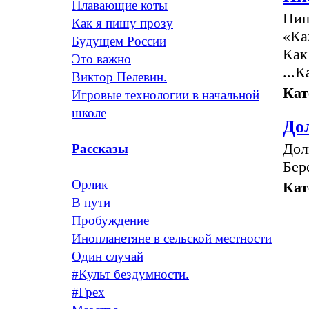
Плавающие коты
Пиш
Как я пишу прозу
«Ка
Будущем России
Как
Это важно
...
Виктор Пелевин.
Кат
Игровые технологии в начальной
школе
До
Дол
Рассказы
Бере
Орлик
Кат
В пути
Пробуждение
Инопланетяне в сельской местности
Один случай
#Культ бездумности.
#Грех