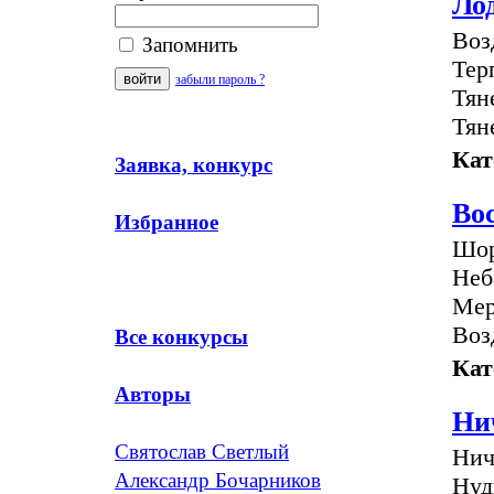
Ло
Воз
Запомнить
Тер
забыли пароль ?
Тян
Тян
Кат
Заявка, конкурс
Во
Избранное
Шор
Неб
Мер
Воз
Все конкурсы
Кат
Авторы
Ни
Святослав Светлый
Нич
Александр Бочарников
Нуд