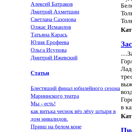
Алексей Батраков
Бел
Дмитрий Ахметшин
Тол
Светлана Сазонова
Толь
Олжас Исмаилов
Кат
Татьяна Карась
Юлия Ерофеева
За
Ольга Исупова
…За
Дмитрий Ижевский
Гор
Лад
Статьи
тре
выж
Блестящий финал юбилейного сезона
воз
Мариинского театра
Гор
Мы - есть!
в к
как витька чеснок вёз лёху штыря в
Кат
дом инвалидов.
Принц на белом коне
Пи