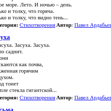
ое море. Лето. И ночью – день.
ько и толку, что горяча.
ко и толку, что видно тень...
егория:
Стихотворения
Автор
:
Павел Ардабье
суха
суха. Засуха. Засуха.
ло саднит.
они
скаются как почва,
женная горячим
духом.
од тонет
апле стекла гигантской...
егория:
Стихотворения
Автор
:
Павел Ардабье
сьма